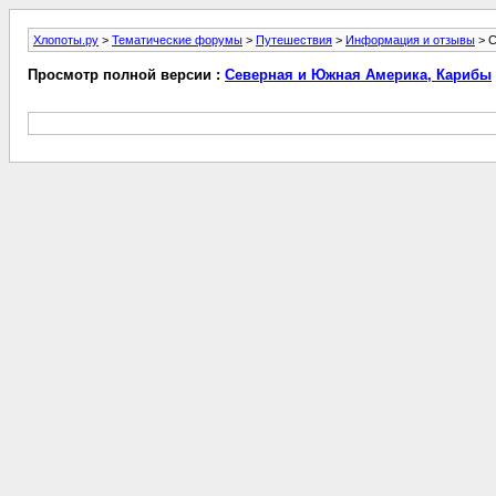
Хлопоты.ру
>
Тематические форумы
>
Путешествия
>
Информация и отзывы
> С
Просмотр полной версии :
Северная и Южная Америка, Карибы