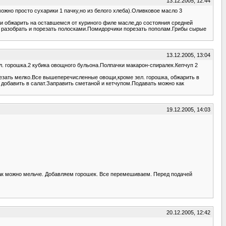
13.12.2005, 12:44
ожно просто сухарики 1 пачку,но из белого хлеба).Оливковое масло 3
 и обжарить на оставшемся от куриного филе масле,до состояния средней
т разобрать и порезать полосками.Помидорчики порезать пополам.Грибы сырые
13.12.2005, 13:04
зл. горошка.2 кубика овощного бульона.Полпачки макарон-спиралек.Кепчуп 2
орезать мелко.Все вышеперечисленные овощи,кроме зел. горошка, обжарить в
 добавить в салат.Заправить сметаной и кетчупом.Подавать можно как
19.12.2005, 14:03
 как можно мельче. Добавляем горошек. Все перемешиваем. Перед подачей
20.12.2005, 12:42