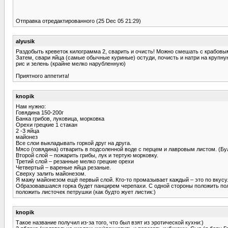
Отправка отредактированного (25 Dec 05 21:29)
alyusik
Раздобыть креветок килограмма 2, сварить и очисть! Можно смешать с крабов
Затем, свари яйца (самые обычные куриные) остуди, почисть и натри на крупну
рис и зелень (крайне мелко нарубленную)
Приятного аппетита!
knopik
Нам нужно:
Говядина 150-200г
Банка грибов, луковица, морковка
Орехи грецкие 1 стакан
2 -3 яйца
майонез
Все слои выкладывать горкой друг на друга.
Мясо (говядина) отварить в подсоленной воде с перцем и лавровым листом. (Бу
Второй слой – пожарить грибы, лук и тертую морковку.
Третий слой – резанные мелко грецкие орехи
Четвертый – вареные яйца резаные.
Сверху залить майонезом.
Я мажу майонезом ещё первый слой. Кто-то промазывает каждый – это по вкусу
Образовавшаяся горка будет панцирем черепахи. С одной стороны положить поло
положить листочек петрушки (как будто жует листик:)
knopik
Такое название получил из-за того, что был взят из эротической кухни:)