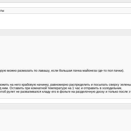
аты
рую можно размазать по лавашу, если большая пачка майонеза где-то пол пачки).
жить на него крабовую начинку, равномерно распределить и посыпать сверху зелень
од ним. Оставить при комнатной температуре на 1 час и отправить в холодильник.
тоб рулет не разваливался кладу его в фольге на разделочную доску и только после 