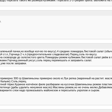
ду) порезать такого же размера кубиками. Порезать 2-3 грецких ореха. Выложить на лис
.
енькой пачки,но вообще кол-во по-вкусу).4 средних помидора.Листовой салат (обычн
 ст.л.,Горчица 2 ч.л.(предпочтительнее сладковатая).Перец,соль по-вкусу.
 сковороде до золотистого цвета.Помидоры режем кубиками.Листовой салат рвём в 
биками.Горчицу,винный уксус,соль перец перемешать и заправить салат.
уже после заправки.
примерно 300 гр.Шампиньоны примерно около кг.Лук репка (жаренный на растит. масле
 Кальве).Соль,перец.
упной тёрке.Куриное копчёное филе разбираем на кусочки.Шампиньоны режем пластин
лотенце (дабы удалить ненужное масло).Маслины режем,но не очень мелко.Добавляе
 варианте слои надо промазывать майонезом и пересыпать укропом и сыром.