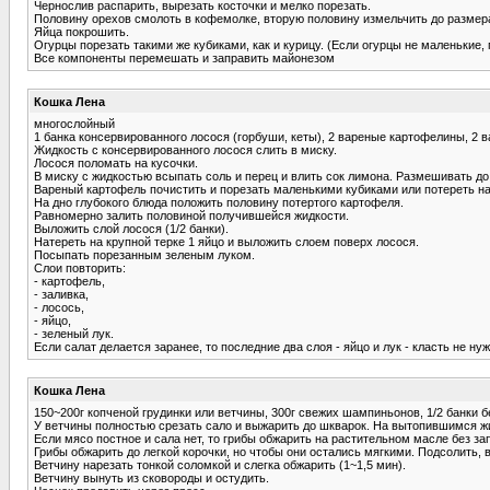
Чернослив распарить, вырезать косточки и мелко порезать.
Половину орехов смолоть в кофемолке, вторую половину измельчить до размер
Яйца покрошить.
Огурцы порезать такими же кубиками, как и курицу. (Если огурцы не маленькие,
Все компоненты перемешать и заправить майонезом
Кошка Лена
многослойный
1 банка консервированного лосося (горбуши, кеты), 2 вареные картофелины, 2 вар
Жидкость с консервированного лосося слить в миску.
Лосося поломать на кусочки.
В миску с жидкостью всыпать соль и перец и влить сок лимона. Размешивать д
Вареный картофель почистить и порезать маленькими кубиками или потереть на
На дно глубокого блюда положить половину потертого картофеля.
Равномерно залить половиной получившейся жидкости.
Выложить слой лосося (1/2 банки).
Натереть на крупной терке 1 яйцо и выложить слоем поверх лосося.
Посыпать порезанным зеленым луком.
Слои повторить:
- картофель,
- заливка,
- лосось,
- яйцо,
- зеленый лук.
Если салат делается заранее, то последние два слоя - яйцо и лук - класть не н
Кошка Лена
150~200г копченой грудинки или ветчины, 300г свежих шампиньонов, 1/2 банки бе
У ветчины полностью срезать сало и выжарить до шкварок. На вытопившимся ж
Если мясо постное и сала нет, то грибы обжарить на растительном масле без за
Грибы обжарить до легкой корочки, но чтобы они остались мягкими. Подсолить, 
Ветчину нарезать тонкой соломкой и слегка обжарить (1~1,5 мин).
Ветчину вынуть из сковороды и остудить.