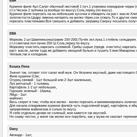
ЕВА
Куриное филе 4шт.Салат обычный листовой 1 пуч.1 упаковка помидоров черри (г
ст.л.Чеснок 2 зубчика (а вообще по-вкусу).Соль,перец (по-вкусу).
Куриное филе порезать на на небольшие кусочки и обжарить на раст. масле.Хле
золотистости.Цедру лимона натереть на мелко тёрке,сок отжать.То и другое с
порезать пластинками.Всё смешать и добавить заправку.Сверху посыпать полу
ЕВА
Морковь 2 шт.Шампиньоны(грамм 150-200).Пучёк зел.лука.1 стебель сельдерея. 
ст.л.сметана пол пачки 250 гр.Соль,перец по-вкусу.
Морковку очистить,нарезать соломкой .Грибы сырые (предв. очистить) нарезать
раст. масле.,затем туда же добавить овощной бульон и тушить 5 мин.Макароны
тёплым,так и холодным.
Кошка Лена
Значит так, готовит этот салат мой муж. Он безумно вкусный, даже настоящего 
Филе куриное 0,5кг,
Огурец свежий - 1шт большой или 2-3шт маленьких,
Лук репчатый - 1 головка,
Картофель 1-2 шт небольших,
Горошек зеленый - 1банка,
Яйцо - 2шт
майонез
Весь секрет в том, чтобы все мелко - мелко порезать и минимизировать количес
Для начала отвариваем куриное филе(в чуть подсоленой воде), картофель и яй
заправляяем майонезом и солью по вкусу.
Я себе отдельно делаю не соленый, мне кажется так вкусней.
Но скажу честно, у меня так мелко все порубить, как у мужа не хватает терпения
Dany
Авокадо - 1шт,