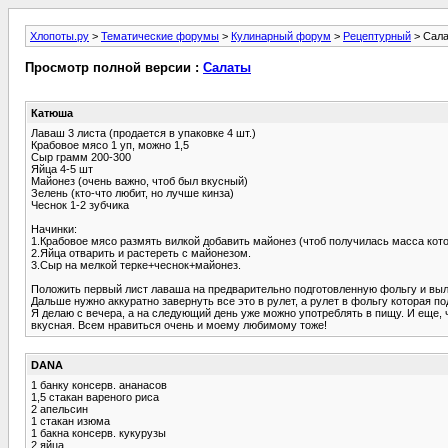
Хлопоты.ру
>
Тематические форумы
>
Кулинарный форум
>
Рецептурный
> Сал
Просмотр полной версии :
Салаты
Катюша
Лаваш 3 листа (продается в упаковке 4 шт.)
Крабовое мясо 1 уп, можно 1,5
Сыр грамм 200-300
Яйца 4-5 шт
Майонез (очень важно, чтоб был вкусный)
Зелень (кто-что любит, но лучше кинза)
Чеснок 1-2 зубчика
Начинки:
1.Крабовое мясо размять вилкой добавить майонез (чтоб получилась масса кото
2.Яйца отварить и растереть с майонезом.
3.Сыр на мелкой терке+чеснок+майонез.
Положить первый лист лаваша на предварительно подготовленную фольгу и выло
Дальше нужно аккуратно завернуть все это в рулет, а рулет в фольгу которая п
Я делаю с вечера, а на следующий день уже можно употреблять в пищу. И еще, ч
вкусная. Всем нравиться очень и моему любимому тоже!
DANA
1 банку консерв. ананасов
1,5 стакан вареного риса
2 апельсин
1 стакан изюма
1 бакна консерв. кукурузы
2 яйца