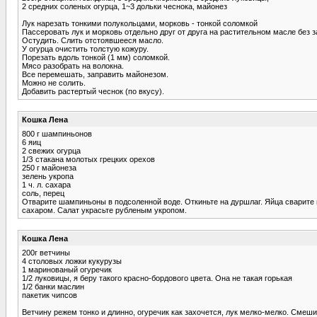
2 средних соленых огурца, 1~3 дольки чеснока, майонез
Лук нарезать тонкими полукольцами, морковь - тонкой соломкой
Пассеровать лук и морковь отдельно друг от друга на растительном масле без 
Остудить. Слить отстоявшееся масло.
У огурца очистить толстую кожуру.
Порезать вдоль тонкой (1 мм) соломкой.
Мясо разобрать на волокна.
Все перемешать, заправить майонезом.
Можно не солить.
Добавить растертый чеснок (по вкусу).
Кошка Лена
800 г шампиньонов
6 яиц
2 свежих огурца
1/З стакана молотых грецких орехов
250 г майонеза
зелень укропа
1 ч. л. сахара
соль, перец
Отварите шампиньоны в подсоленной воде. Откиньте на дуршлаг. Яйца сварите
сахаром. Салат украсьте рубленым укропом.
Кошка Лена
200г ветчины
4 столовых ложки кукурузы
1 маринованый огуречик
1/2 луковицы, я беру такого красно-бордового цвета. Она не такая горькая
1/2 банки маслин
пакетик чипсов
Ветчину режем тонко и длинно, огуречик как захочется, лук мелко-мелко. Сме