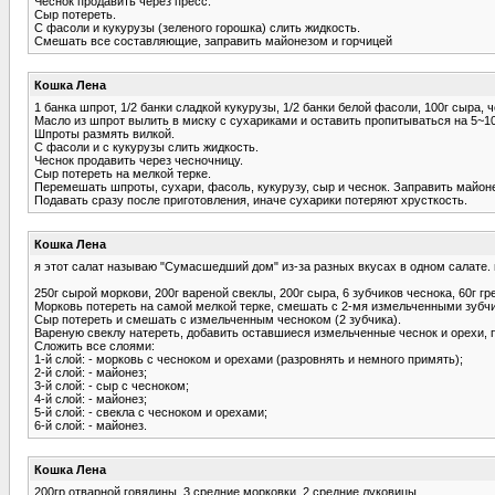
Чеснок продавить через пресс.
Сыр потереть.
С фасоли и кукурузы (зеленого горошка) слить жидкость.
Смешать все составляющие, заправить майонезом и горчицей
Кошка Лена
1 банка шпрот, 1/2 банки сладкой кукурузы, 1/2 банки белой фасоли, 100г сыра, 
Масло из шпрот вылить в миску с сухариками и оставить пропитываться на 5~1
Шпроты размять вилкой.
С фасоли и с кукурузы слить жидкость.
Чеснок продавить через чесночницу.
Сыр потереть на мелкой терке.
Перемешать шпроты, сухари, фасоль, кукурузу, сыр и чеснок. Заправить майон
Подавать сразу после приготовления, иначе сухарики потеряют хрусткость.
Кошка Лена
я этот салат называю "Сумасшедший дом" из-за разных вкусах в одном салате. 
250г сырой моркови, 200г вареной свеклы, 200г сыра, 6 зубчиков чеснока, 60г гр
Морковь потереть на самой мелкой терке, смешать с 2-мя измельченными зубчи
Сыр потереть и смешать с измельченным чесноком (2 зубчика).
Вареную свеклу натереть, добавить оставшиеся измельченные чеснок и орехи, 
Сложить все слоями:
1-й слой: - морковь с чесноком и орехами (разровнять и немного примять);
2-й слой: - майонез;
3-й слой: - сыр с чесноком;
4-й слой: - майонез;
5-й слой: - свекла с чесноком и орехами;
6-й слой: - майонез.
Кошка Лена
200гр отварной говядины, 3 средние морковки, 2 средние луковицы,