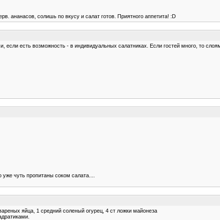
. ананасов, солишь по вкусу и салат готов. Приятного аппетита! :D
 если есть возможность - в индивидуальных салатниках. Если гостей много, то слоям
о уже чуть пропитаны соком салата....
 вареных яйца, 1 средний соленый огурец, 4 ст ложки майонеза
адратиками.