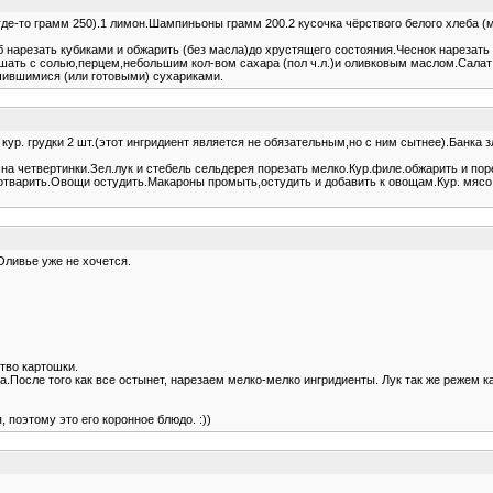
де-то грамм 250).1 лимон.Шампиньоны грамм 200.2 кусочка чёрствого белого хлеба (м
б нарезать кубиками и обжарить (без масла)до хрустящего состояния.Чеснок нарезать
мешать с солью,перцем,небольшим кол-вом сахара (пол ч.л.)и оливковым маслом.Сала
чившимися (или готовыми) сухариками.
кур. грудки 2 шт.(этот ингридиент является не обязательным,но с ним сытнее).Банка 
 на четвертинки.Зел.лук и стебель сельдерея порезать мелко.Кур.филе.обжарить и п
 отварить.Овощи остудить.Макароны промыть,остудить и добавить к овощам.Кур. мясо
Оливье уже не хочется.
тво картошки.
ца.После того как все остынет, нарезаем мелко-мелко ингридиенты. Лук так же режем
, поэтому это его коронное блюдо. :))