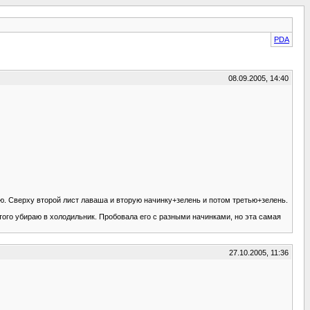
PDA
08.09.2005, 14:40
ю. Сверху второй лист лаваша и вторую начинку+зелень и потом третью+зелень.
этого убираю в холодильник. Пробовала его с разными начинками, но эта самая
27.10.2005, 11:36