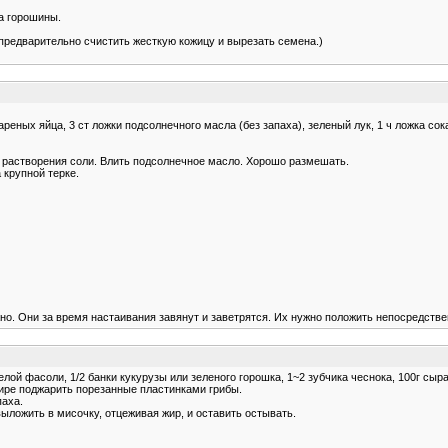
а горошины.
 предварительно счистить жесткую кожицу и вырезать семена.)
еных яйца, 3 ст ложки подсолнечного масла (без запаха), зеленый лук, 1 ч ложка сока
о растворения соли. Влить подсолнечное масло. Хорошо размешать.
 крупной терке.
ужно. Они за время настаивания завянут и заветрятся. Их нужно положить непосредстве
лой фасоли, 1/2 банки кукурузы или зеленого горошка, 1~2 зубчика чеснока, 100г сыра,
ире поджарить порезанные пластинками грибы.
паха.
выложить в мисочку, отцеживая жир, и оставить остывать.