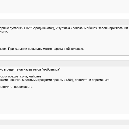
черные сухарики (1/2 "Бородинского"), 2 зубчика чеснока, майонез, зелень при желании
0 мин.
езом. При желании посыпать мелко нарезанной зеленью.
но в рецепте он называется "любовница"
ецких орехов, соль, майонез
ками чеснока, молотыми грецкими орехами (30г), посолить и перемешать.
посолить, перемешать.