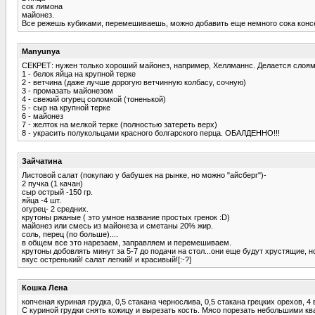
сок лимона
майонез.
Все режешь кубиками, перемешиваешь, можно добавить еще немного сока консерв
Manyunya
СЕКРЕТ: нужен только хороший майонез, например, Хеллманнс. Делается слоями,
1 - белок яйца на крупной терке
2 - ветчина (даже лучше дорогую ветчинную колбасу, сочную)
3 - промазать майонезом
4 - свежий огурец соломкой (тоненькой)
5 - сыр на крупной терке
6 - майонез
7 - желток на мелкой терке (полностью затереть верх)
8 - украсить полукольцами красного болгарского перца. ОБАЛДЕННО!!!
Зайчатина
Листовой салат (покупаю у бабушек на рынке, но можно "айсберг")-
2 пучка (1 качан)
сыр острый -150 гр.
яйца -4 шт.
огурец- 2 средних.
крутоны ржаные ( это умное название простых гренок :D)
майонез или смесь из майонеза и сметаны 20% жир.
соль, перец (по больше)....
в общем все это нарезаем, заправляем и перемешиваем.
крутоны добовлять минут за 5-7 до подачи на стол...они еще будут хрустящие, н
вкус остренький! салат легкий! и красивый![:-?]
Кошка Лена
копченая куриная грудка, 0,5 стакана чернослива, 0,5 стакана грецких орехов, 4
С куриной грудки снять кожицу и вырезать кость. Мясо порезать небольшими кв