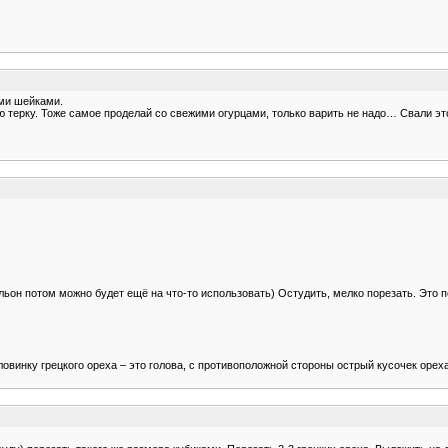
ыми шейками.
ю терку. Тоже самое проделай со свежими огурцами, только варить не надо… Свали эт
льон потом можно будет ещё на что-то использовать) Остудить, мелко порезать. Это 
.
винку грецкого ореха – это голова, с противоположной стороны острый кусочек ореха