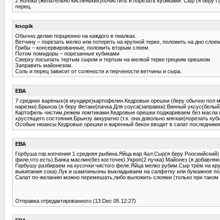
2 яблока (желательно кисленьких)почистить и порезать кубиками. Сыр (я беру Гау
перец.
knopik
Обычно делаю порционно на каждого в пиалках.
Ветчину – порезать мелко или потереть на крупной терке, положить на дно слоем
Грибы – консервированные, положить вторым слоем.
Потом помидоры – порезанные кубиками
Сверху посыпать тертым сыром и тертым на мелкой терке грецким орешком.
Заправить майонезом.
Соль и перец зависит от солености и перчености ветчины и сыра.
ЕВА
7 средних варёных(в мундире)картофелин.Кедровые орешки (беру обычно пол мал
нарезки).Брынза (я беру Фетаки)пачка.Для соуса(заправки):Винный уксус(белый)4
Картофель чистим,режем ломтиками.Кедровые орешки поджариваем без масла на
хрустящего состояния.Брынзу аккуратно (т.к. она довольно мягкая)порезать ку
Особые нюансы:Кедровые орешки и жаренный бекон вводит в салат последними,
ЕВА
Горбуша гор.копчения 1 средняя рыбина.Яйца вар.4шт.Сыр(я беру Роосиийский) 
филе,что есть).Банка маслин(без косточек).Укроп(2 пучка).Майонез (я добавляю
Горбушу разбираем на кусочки чистого феле.Яйца мелко рубим.Сыр трём на кр
выкипания сока).Лук и шампиньоны выкладываем на салфетку или бумажное по
Салат по-желанию можно перемешать,либо выложить слоями (только при таком
Отправка отредактированного (13 Dec 05 12:27)