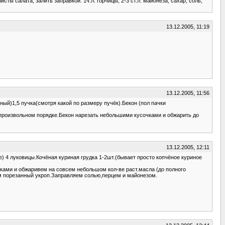
ты салата, залить заправкой: 1ч.л. горчицы, 2-3 ст.л. майонеза, сахар, соль,
13.12.2005, 11:19
13.12.2005, 11:56
ый)1,5 пучка(смотря какой по размеру пучёк).Бекон (пол пачки
произвольном порядке.Бекон нарезать небольшими кусочками и обжарить до
13.12.2005, 12:11
) 4 луковицы.Кочёная куриная грудка 1-2шт.(бывает просто копчёное куриное
ками и обжаривем на совсем небольшом кол-ве раст.масла (до полного
м порезанный укроп.Заправляем солью,перцем и майонезом.