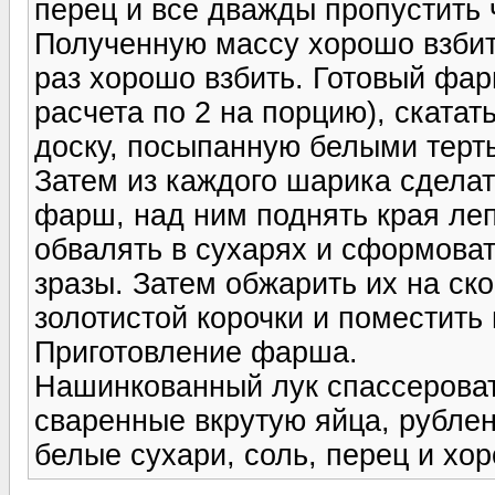
перец и все дважды пропустить 
Полученную массу хорошо взбить
раз хорошо взбить. Готовый фар
расчета по 2 на порцию), ската
доску, посыпанную белыми терт
Затем из каждого шарика сделат
фарш, над ним поднять края леп
обвалять в сухарях и сформов
зразы. Затем обжарить их на ск
золотистой корочки и поместить 
Приготовление фарша.
Нашинкованный лук спассероват
сваренные вкрутую яйца, рублен
белые сухари, соль, перец и хо