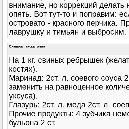
внимание, но коррекций делать 
опять. Вот тут-то и поправим: ес
островато - красного перчика. 
лаврушку и тимьян и выбросим.
Oxana-испанская жена
На 1 кг. свиных рeбрышек (жела
костях).
Маринад: 2ст. л. соевого соуса 2
заменить на равноценное количе
уксуса).
Глазурь: 2ст. л. мeда 2ст. л. сое
Прочие продукты: 4 зубчика нем
бульона 2 ст.