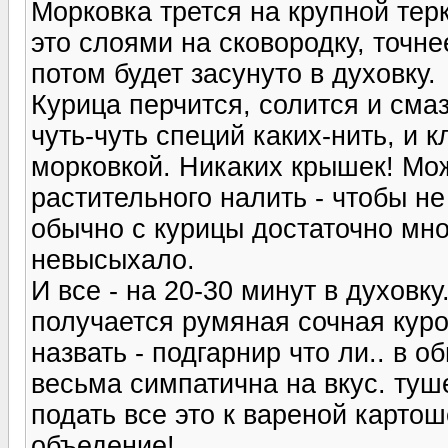
Морковка трется на крупной тер
это слоями на сковородку, точне
потом будет засунуто в духовку.
Курица перчится, солится и см
чуть-чуть специй каких-нить, и 
морковкой. Никаких крышек! Мо
растительного налить - чтобы не
обычно с курицы достаточно мно
невысыхало.
И все - на 20-30 минут в духовку
получается румяная сочная куроч
назвать - подгарнир что ли.. в 
весьма симпатична на вкус. туш
подать все это к вареной картош
объедение!