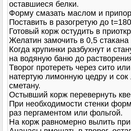
оставшиеся белки.
Форму смазать маслом и припор
Поставить в разогретую до t=180
Готовый корж остудить в приотк
Желатин замочить в 0,5 стакана
Когда крупинки разбухнут и ста
на водяную баню до растворени
Творог протереть через сито или
натертую лимонную цедру и сок
сметану.
Остывший корж перевернуть кве
При необходимости стенки форм
раз пергаментом или фольгой.
На корж равномерно вылить прим
Ананасы вмешать в творог, оста