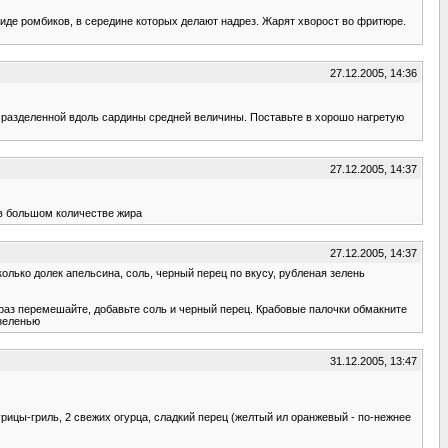
де ромбиков, в середине которых делают надрез. Жарят хворост во фритюре.
27.12.2005, 14:36
е разделенной вдоль сардины средней величины. Поставьте в хорошо нагретую
27.12.2005, 14:37
 в большом количестве жира
27.12.2005, 14:37
есколько долек апельсина, соль, черный перец по вкусу, рубленая зелень
е раз перемешайте, добавьте соль и черный перец. Крабовые палочки обмакните
 зеленью
31.12.2005, 13:47
урицы-гриль, 2 свежих огурца, сладкий перец (желтый ил оранжевый - по-нежнее