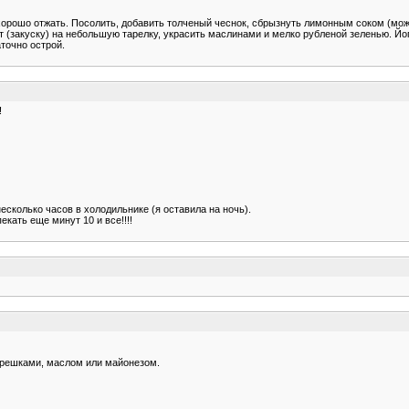
 хорошо отжать. Посолить, добавить толченый чеснок, сбрызнуть лимонным соком (мож
 (закуску) на небольшую тарелку, украсить маслинами и мелко рубленой зеленью. Йо
точно острой.
!
несколько часов в холодильнике (я оставила на ночь).
кать еще минут 10 и все!!!!
орешками, маслом или майонезом.