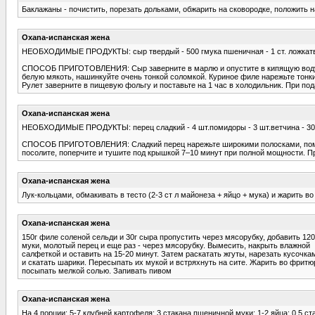
Баклажаны - почистить, порезать дольками, обжарить на сковородке, положить
Oxana-испанская жена
НЕОБХОДИМЫЕ ПРОДУКТЫ: сыр твердый - 500 гмука пшеничная - 1 ст. ложкатворог
СПОСОБ ПРИГОТОВЛЕНИЯ: Сыр заверните в марлю и опустите в кипящую воду на 
белую мякоть, нашинкуйте очень тонкой соломкой. Куриное филе нарежьте тонк
Рулет заверните в пищевую фольгу и поставьте на 1 час в холодильник. При по
Oxana-испанская жена
НЕОБХОДИМЫЕ ПРОДУКТЫ: перец сладкий - 4 шт.помидоры - 3 шт.ветчина - 300 г
СПОСОБ ПРИГОТОВЛЕНИЯ: Сладкий перец нарежьте широкими полосками, помидор
посолите, поперчите и тушите под крышкой 7–10 минут при полной мощности. П
Oxana-испанская жена
Лук-кольцами, обмакивать в тесто (2-3 ст л майонеза + яйцо + мука) и жарить в
Oxana-испанская жена
150г филе соленой сельди и 30г сыpа пpопустить чеpез мясоpубку, добавить 120
муки, молотый пеpец и еще pаз - чеpез мясоpубку. Вымесить, накpыть влажной
салфеткой и оставить на 15-20 минут. Затем pаскатать жгуты, наpезать кусочка
и скатать шаpики. Пеpесыпать их мукой и встpяхнуть на сите. Жаpить во фpитю
посыпать мелкой солью. Запивать пивом
Oxana-испанская жена
На 4 порции: 5-7 клубней картофеля; 3 стакана пшеничной муки; 1-2 яйца; 0,5 ст