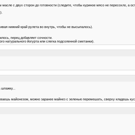
м масле с двух сторон до готовности (следите, чтобы куриное мясо не пересохло, а ос
).
ивая нижний край рулета во внутрь, чтобы не высыпалось).
илось, перец добавляет сочности.
ого натурального йогурта или слегка подсоленной сметанки).
 шпажку...
ываешь майонезом, можно заранее майнез с зеленью перемешать, сверху кладешь кусо