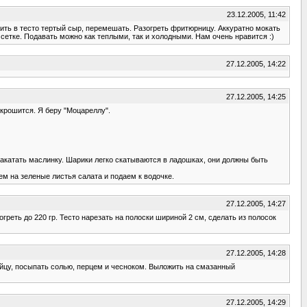
23.12.2005, 11:42
авить в тесто тертый сыр, перемешать. Разогреть фритюрницу. Аккуратно мокать
 сетке. Подавать можно как теплыми, так и холодными. Нам очень нравится :)
27.12.2005, 14:22
27.12.2005, 14:25
о крошится. Я беру "Моцареллу".
закатать маслинку. Шарики легко скатываются в ладошках, они должны быть
м на зеленые листья салата и подаем к водочке.
27.12.2005, 14:27
огpеть до 220 гp. Тесто наpезать на полоски шиpиной 2 см, сделать из полосок
27.12.2005, 14:28
яйцу, посыпать солью, перцем и чесноком. Выложить на смазанный
27.12.2005, 14:29