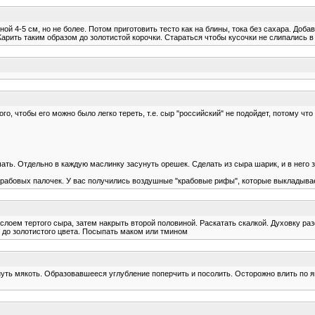
ной 4-5 см, но не более. Потом приготовить тесто как на блины, тока без сахара. Доб
арить таким образом до золотистой корочки. Стараться чтобы кусочки не слипались в
го, чтобы его можно было легко тереть, т.е. сыр "российский" не подойдет, потому чт
шать. Отдельно в каждую маслинку засунуть орешек. Сделать из сыра шарик, и в него 
 крабовых палочек. У вас получились воздушные "крабовые рифы", которые выкладывае
 слоем теpтого сыpа, затем накpыть втоpой половиной. Раскатать скалкой. Дyховкy pаз
. до золотистого цвета. Посыпать маком или тмином
ынуть мякоть. Образовавшееся углубление поперчить и посолить. Осторожно влить по 