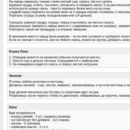
На лаваш намазать тонким слоем мягкий сыр, сверху листья салата.
Куриную грудку отбить, посолить, поперчить и обжарить минут 5 на растительно
используете курицу-гриль - просто порежьте белое мясо на кусочки.
сладкий перец порежьте на кубики (мне на 2 порции хватает половины 1 перчины
Порезать огурцы (я режу полудольками или 1/4 дольки).
Смешать куриную грудку, огурцы, перец и выложить на листья салата.
Аккуратненько завернуть лаваш вместе с содержимым (как на шаурму), заварач
Повторить такую же процедуру со вторым лавашем.
В оригинале вместо перца была морковь - но по мне суховато и грубовато получ
Если не хватает сочности, или не любите перец, можно во внутрь добавить немн
Кошка Лена
1. Помидор режется на кружочки (обычно получается шесть).
2. Трется сыр и долька чеснока. Смешивается с майонезом.
3. На помидорки кладется смесь и сверху листик петрушки.
Shvetok
Я очень люблю рулетики из ветчины.
Делаешь начинку - сыр, чеснок, майонез, заворачиваешь в кусочек ветчины и на
Еще делали несколько раз бутеры со шпротами идут на ура.
Разрезаешь куски черного хлеба по диагонали, обжариваешь до корочки, намаз
Dany
Вам потребуются:
- огурец свежий - 3 шт. среднего размера
- густой йогурт без добавок - 1/2 стакана
- чеснок - 5 зубчиков
- оливковое масло - 2 ст.л.