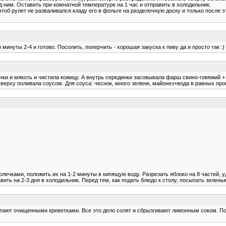
од ним. Оставить при комнатной температуре на 1 час и отправить в холодильник.
тоб рулет не разваливался кладу его в фольге на разделочную доску и только после 
инуты 2-4 и готово. Посолить, поперчить - хорошая закуска к пиву да и просто так :)
и и мякоть и чистила кожицу. А внутрь серединки засовывала фарш свино-говяжий + ов
сверху поливала соусом. Для соуса: чеснок, много зелени, майонез+вода в равных про
колечками, положить их на 1-2 минуты в кипящую воду. Разрезать яблоко на 8 частей,
ить на 2-3 дня в холодильник. Перед тем, как подать блюдо к столу, посыпать зелен
ыпают очищенными креветками. Все это дело солят и сбрызгивают лимонным соком. П