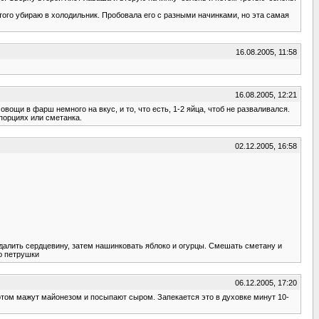
этого убираю в холодильник. Пробовала его с разными начинками, но эта самая
16.08.2005, 11:58
16.08.2005, 12:21
ощи в фарш немного на вкус, и то, что есть, 1-2 яйца, чтоб не разваливался.
порциях или сметанка.
02.12.2005, 16:58
 удалить сердцевину, затем нашинковать яблоко и огурцы. Смешать сметану и
ью петрушки
06.12.2005, 17:20
отом мажут майонезом и посыпают сыром. Запекается это в духовке минут 10-