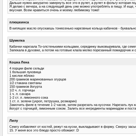
Дальше нужно аккуратно завернуть все это в рулет, а рулет в фольгу которая п
Я делаю с вечера, а на следующий день уже можно употреблять в пищу. И еще, ч
вкусная. Всем нравиться очень и моему любимому тоже!
плюшкинса
В кипящее масло опускаешь тонюсенько нарезвные кольца кабачков - буквально м
Шумелка
Кабачки нарезала То-олстенькими кольцами, серединку выковыривала, где семечк
Запекала в духовке, а потом на готовые клала мелко порезанный помидорчик и 
Кошка Лена
4 порции филе сельди
1 большая луковица
1 кислое яблоко
200 граммов маринованных огурцов
1/2 стакана сметаны
150 граммов йогурта
1/2 ч. л. горчицы
1 ч. л. сахара
1-2 ст. л. лимонного сока
1 ст. л. зелени (укроп, петрушка, розмарин)
Замочить филе в течение 1-2 часов, затем разрезать на кусочки. Нарезать лук 
йогурт с горчицей, лимонным соком. Залить все ингредиенты маринадом и постав
Лилу
Семгу избавляют от костей, режут на куски, выкладывают в форму. Сверху зас
15. У меня все это блюдо просто обожают :D