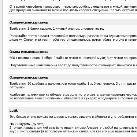
Отварной картофель пропускают через мясорубку, смешивают с мукой, яичными
Для придания пикантности можно посыпать хворост специями - солью, острым 
Oxana-испанская жена
Требуется: 2 банки сардин, 1 яичный желток, слоеное тесто.
Раскатайте тесто в пласт толщиной в полпальца, разрежьте на одинаковые пря
духовку. Следите за тем, чтобы тесто поднималось, потом убавьте огонь и пекит
Oxana-испанская жена
600 г шампиньонов; 1 яйцо; 2 чайные ложки пшеничной муки; 3 ст ложки паниро
Подготовленные шампиньоны варят до полуготовности, охлаждают, панируют в м
Oxana-испанская жена
Требуется: 30 крабовых палочек или мясо краба, 1 зубчик чеснока, 3 ст. л. раст
петрушки.
Крабовые палочки слегка обжарьте до золотистого цвета, мелко нарежьте чеснок
во взболтанное яйцо со сливками, обваляйте в сухарях и поджарьте в горячем 
Lutik
Это блюдо очень похоже на шаурму, только лишено майонеза и употребляется в
На 2 шаурмы (рулета):
2 тонких лаваша, мягкий сыр (мне нравится сыр Альметте, любой наполнитель на
вкус), листь салата (я использую китайский салат, или как его еще называют пек