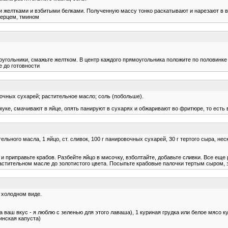
 желтками и взбитыми белками. Полученную массу тонко раскатывают и нарезают в ви
перцем, тмином
моугольники, смажьте желтком. В центр каждого прямоугольника положите по половинк
е до готовности
вочных сухарей; растительное масло; соль (побольше).
уке, смачивают в яйце, опять панируют в сухарях и обжаривают во фритюре, то есть
ительного масла, 1 яйцо, ст. сливок, 100 г панировочных сухарей, 30 г тертого сыра, н
 и приправьте крабов. Разбейте яйцо в мисочку, взболтайте, добавьте сливки. Все ещ
растительном масле до золотистого цвета. Посыпьте крабовые палочки тертым сыром,
 холодном виде.
 ваш вкус - я люблю с зеленью для этого лаваша), 1 куриная грудка или белое мясо к
инская капуста)