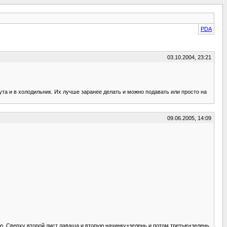
PDA
03.10.2004, 23:21
та и в холодильник. Их лучше заранее делать и можно подавать или просто на
09.06.2005, 14:09
ю. Сверху второй лист лаваша и вторую начинку+зелень и потом третью+зелень.