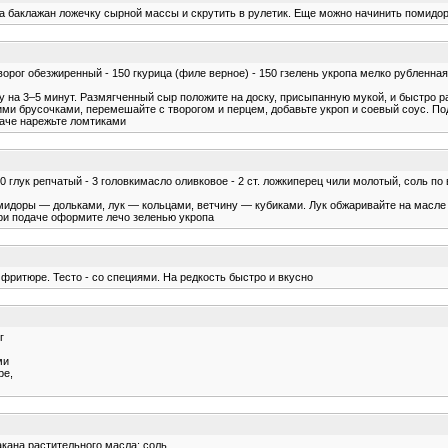
 на баклажан ложечку сырной массы и скрутить в рулетик. Еще можно начинить помидо
 обезжиренный - 150 гкурица (филе верное) - 150 гзелень укропа мелко рубленная - 
3–5 минут. Размягченный сыр положите на доску, присыпанную мукой, и быстро рас
ими брусочками, перемешайте с творогом и перцем, добавьте укроп и соевый соус. По
даче нарежьте ломтиками
лук репчатый - 3 головкимасло оливковое - 2 ст. ложкиперец чили молотый, соль по 
ы — дольками, лук — кольцами, ветчину — кубиками. Лук обжаривайте на масле 1 
ри подаче оформите лечо зеленью укропа
о фритюре. Тесто - со специями. На редкость быстро и вкусно
г
ми
pе,
акана растительного масла; соль.