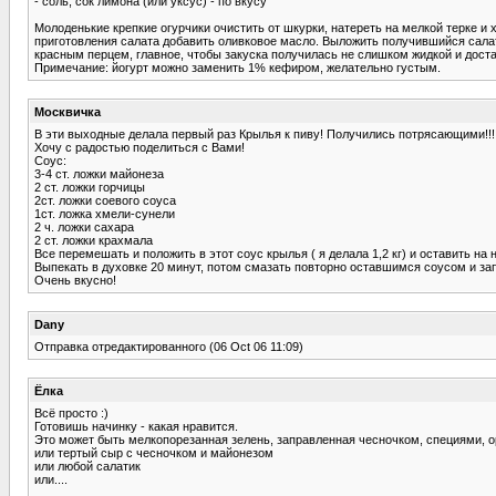
- соль, сок лимона (или уксус) - по вкусу
Молоденькие крепкие огурчики очистить от шкурки, натереть на мелкой терке и
приготовления салата добавить оливковое масло. Выложить получившийся салат
красным перцем, главное, чтобы закуска получилась не слишком жидкой и доста
Примечание: йогурт можно заменить 1% кефиром, желательно густым.
Москвичка
В эти выходные делала первый раз Крылья к пиву! Получились потрясающими!!!
Хочу с радостью поделиться с Вами!
Соус:
3-4 ст. ложки майонеза
2 ст. ложки горчицы
2ст. ложки соевого соуса
1ст. ложка хмели-сунели
2 ч. ложки сахара
2 ст. ложки крахмала
Все перемешать и положить в этот соус крылья ( я делала 1,2 кг) и оставить на 
Выпекать в духовке 20 минут, потом смазать повторно оставшимся соусом и запе
Очень вкусно!
Dany
Отправка отредактированного (06 Oct 06 11:09)
Ёлка
Всё просто :)
Готовишь начинку - какая нравится.
Это может быть мелкопорезанная зелень, заправленная чесночком, специями, 
или тертый сыр с чесночком и майонезом
или любой салатик
или....