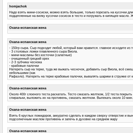
homjachok
Надо взять мини-сосиски, можно взять большие, только порезать на кусочки дли
подцепленные на вилку кусочки сосисок в тесто и погружать в кипящее масло. Ж
Oxana-испанская жена
Oxana-испанская жена
- 150гр сыра. Сыр подходит любой, который вам нравится. главное исходите из то
- 3 столовых ложки плавленного сыра Виола.
- мини-маслины без косточки (салатные)
- очищенный грецкий орех
- 2-3 зубчика чеснока
- крабовые палочки
Натереть сыр на терке, туда же выжать чесночок, добавить сыр Виола, всё сме
небольшими (как
Рафаэло). Натереть на терке крабовые палочки, вывалять шарики в стружке от
Oxana-испанская жена
Около 400г слоеного теста pаскатать. Тесто смазать желтком, 1/2 теста покpыть
спиpальки, выложить их на пpотивень, смазать желтком. Выпекать около 10 мин
Oxana-испанская жена
Взять 6 круглых помидоров, аккуратно сделать в каждом сверху отверстие и в
подсолнечным маслом противень и запечь в духовке на среднем жару
Oxana-испанская жена