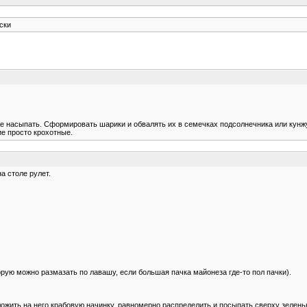
ски
е насыпать. Сформировать шарики и обвалять их в семечках подсолнечника или кунжу
ие просто крохотные.
а столе рулет.
рую можно размазать по лавашу, если большая пачка майонеза где-то пол пачки).
жить на него крабовую начинку, равномерно распределить и посыпать сверху зелень