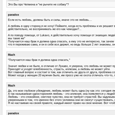
Это Вы про Чепмена и "не рычите не собаку"?
paradox
Если есть любовь, должны быть и силы, иначе это не любовь....
А любовь в одну сторону,я не хочу! Поймите, когда есть проблемы и их решают в
действительно, не воспринимать же его как чемодан?...
А по поводу помощи, от Lukavo, я действительно хочу помощи от знающих людей,
мы такие же"
Получается наш брак я должна одна спасать, а ему это не интересно, так заче
что я переживаю сама, и он в себе все держит, но ведь больше 2 лет знакомы, о
Mazh
"Получается наш брак я должна одна спасать,"
Значит любви и не было, в отличие от Лукаво, я уверена, что любовь не может п
Приходят и уходят влюбленность, страсть, иллюзии, а любовь не может уйти.
Вот главный вопрос и состоит в том, как отличить их друга от друга, проблема 
Может когда у женщин 20 мужчин было, им просо уже не охота отличать что-то, л
Mazh
Да, это мое глубокое убеждение, любовь может быть одна (ну как это: сегодня
А так называемая односторонняя любовь - это иллюзия, она появляется у люде
Любовь - это спокойное, светлое чувство, она не требует страстей. Вы задумыв
уверенными в том, что именно без этого человека они не смогут существовать, 
Я не настаиваю на своей правоте, каждый имеет право на свое мнение. Вот чтоб
paradox