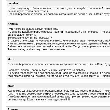
paradox
Я тоже сидела чуть больше года на этом сайте, все к свадьбе готовилась. Я выш
сейчас я уже готова расстаться...
Нет сил бороться за любовь и человека, когда никто не верит в Вас, в Ваше бу
Алинка
Чуть также не вышла замуж по расчету.
Именно по такой же формулировке - расчет не денежный а на человека - что бу
сильно душой кривить.
Великолепно звучит, не правда ли?
Страшно стало когда почувствовала что ко мне он испытывал похожие чувства.Чт
И от такого взиамного рационального подхода жутко и холодно сделалось!Резуль
Сейчас вышла замуж по огромной взаимной любви.Так до сих пор часто слышу 
Так вот - ничуть.И никому такого не пожелаю
Mazh
"Нет сил бороться за любовь и человека, когда никто не верит в Вас, в Ваше бу
Если есть любовь, должны быть и силы, иначе это не любовь....
А случай "парадокс" еще раз оправдывает наличие гражданских браков, я в перв
года вместе жили, так смотрю, он им ближе стал: "ты его не обижай!!!", он к моим
Mazh
Как-то мне одна разведенная женщина (после 20 лет замужества) сказала: "неко
том, что за год совместных встречь невозможно узнать, каким мужем будет твой 
А любовь-это все таки наиглавнейший двигатель, причем пример моих родителей 
целовались до 12 раз: как же я ими гордилась!!!!!!
Алинка