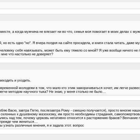
месте, а когда мужчина не влезает ни во что, семья моя помогает в моих делах с муже
 но есть одно "но". Я вчера полдня на сайте просидела, и книги стала читать, даже м
м человеку себя навязывать, может быть ему тяжело со мной? Я уже вообще ничего не 
н мне что настолько не доверяет?
риходить и уходить.
современной молодежи в том, что мало кто этим заморачиваться хочет, им легче развест
егче методом научного тыка? Не знаю, у меня столько не было....
 люблю Васю, завтра Петю, послезавтра Рому - смешно получается), просто многие наш
й склонных к душевному мазохизму, им просто необходимы страдания, самопожертвован
ались над тем, почему церковь негативно относится к расторжению браков? Венчание 
прежде чем жениться....
ы узнать различные мнения, я и задала этот. вопрос