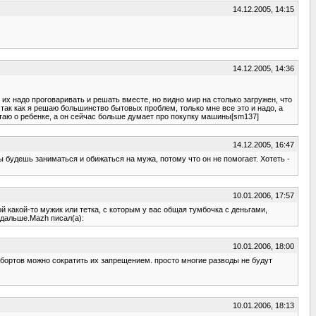
14.12.2005, 14:15
14.12.2005, 14:36
их надо проговаривать и решать вместе, но видно мир на столько загружен, что
 так как я решаю большинство бытовых проблем, только мне все это и надо, а
чтаю о ребенке, а он сейчас больше думает про покупку машины[sm137]
14.12.2005, 16:47
ы будешь заниматься и обижаться на мужа, потому что он не помогает. Хотеть -
10.01.2006, 17:57
 какой-то мужик или тетка, с которым у вас общая тумбочка с деньгами,
 дальше.Mazh писал(а):
10.01.2006, 18:00
о абортов можно сократить их запрещением. просто многие разводы не будут
10.01.2006, 18:13