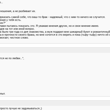
...
ношения, а не разбивает их.
казать самой себе, что ваш-то брак - надежный, что с ним-то ничего не случится.
ения у тебя есть.
гих?"
лами пытаюсь показать это. Я уважаю мнения других, но и свое мнение имею.
дов на тот или иной вопрос.
а было три года со дня знакомства, а муж подарил мне шикарный букет и романтичный
 в прочности своего брака, но мне хочется в это верить и пока (тьфу-тьфу) ничто об 
могает, честное слово.
ся не по любви...",
опыт.
 просто лучше не задумываться.;)