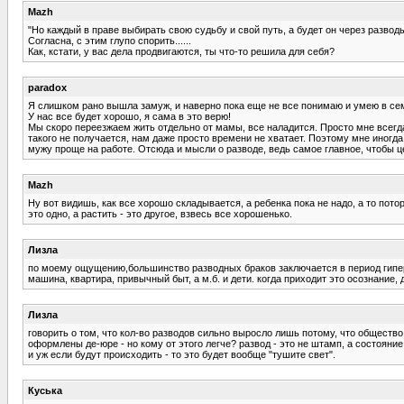
Mazh
"Но каждый в праве выбирать свою судьбу и свой путь, а будет он через развод
Согласна, с этим глупо спорить......
Как, кстати, у вас дела продвигаются, ты что-то решила для себя?
paradox
Я слишком рано вышла замуж, и наверно пока еще не все понимаю и умею в сем
У нас все будет хорошо, я сама в это верю!
Мы скоро переезжаем жить отдельно от мамы, все наладится. Просто мне всегда
такого не получается, нам даже просто времени не хватает. Поэтому мне иногда
мужу проще на работе. Отсюда и мысли о разводе, ведь самое главное, чтобы ц
Mazh
Ну вот видишь, как все хорошо складывается, а ребенка пока не надо, а то пот
это одно, а растить - это другое, взвесь все хорошенько.
Лизла
по моему ощущению,большинство разводных браков заключается в период гиперсе
машина, квартира, привычный быт, а м.б. и дети. когда приходит это осознание
Лизла
говорить о том, что кол-во разводов сильно выросло лишь потому, что общество 
оформлены де-юре - но кому от этого легче? развод - это не штамп, а состояние
и уж если будут происходить - то это будет вообще "тушите свет".
Куська