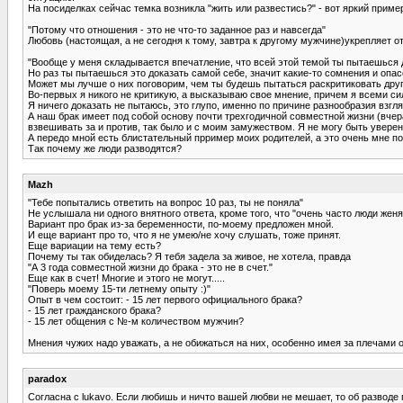
На посиделках сейчас темка возникла "жить или развестись?" - вот яркий пример
"Потому что отношения - это не что-то заданное раз и навсегда"
Любовь (настоящая, а не сегодня к тому, завтра к другому мужчине)укрепляет от
"Вообще у меня складывается впечатление, что всей этой темой ты пытаешься до
Но раз ты пытаешься это доказать самой себе, значит какие-то сомнения и опас
Может мы лучше о них поговорим, чем ты будешь пытаться раскритиковать дру
Во-первых я никого не критикую, а высказываю свое мнение, причем я всеми си
Я ничего доказать не пытаюсь, это глупо, именно по причине разнообразия взгля
А наш брак имеет под собой основу почти трехгодичной совместной жизни (вчер
взвешивать за и против, так было и с моим замужеством. Я не могу быть уверена
А передо мной есть блистательный прример моих родителей, а это очень мне по
Так почему же люди разводятся?
Mazh
"Тебе попытались ответить на вопрос 10 раз, ты не поняла"
Не услышала ни одного внятного ответа, кроме того, что "очень часто люди женят
Вариант про брак из-за беременности, по-моему предложен мной.
И еще вариант про то, что я не умею/не хочу слушать, тоже принят.
Еще вариации на тему есть?
Почему ты так обиделась? Я тебя задела за живое, не хотела, правда
"А 3 года совместной жизни до брака - это не в счет."
Еще как в счет! Многие и этого не могут.....
"Поверь моему 15-ти летнему опыту :)"
Опыт в чем состоит: - 15 лет первого официального брака?
- 15 лет гражданского брака?
- 15 лет общения с №-м количеством мужчин?
Мнения чужих надо уважать, а не обижаться на них, особенно имея за плечами 
paradox
Согласна с lukavo. Если любишь и ничто вашей любви не мешает, то об разводе