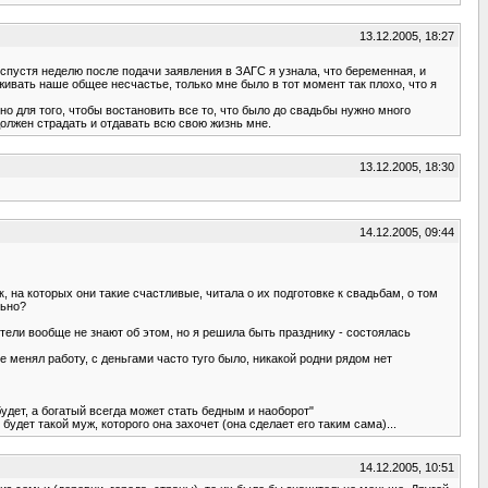
13.12.2005, 18:27
спустя неделю после подачи заявления в ЗАГС я узнала, что беременная, и
живать наше общее несчастье, только мне было в тот момент так плохо, что я
 но для того, чтобы востановить все то, что было до свадьбы нужно много
 должен страдать и отдавать всю свою жизнь мне.
13.12.2005, 18:30
14.12.2005, 09:44
, на которых они такие счастливые, читала о их подготовке к свадьбам, о том
льно?
ители вообще не знают об этом, но я решила быть празднику - состоялась
 менял работу, с деньгами часто туго было, никакой родни рядом нет
будет, а богатый всегда может стать бедным и наоборот"
будет такой муж, которого она захочет (она сделает его таким сама)...
14.12.2005, 10:51