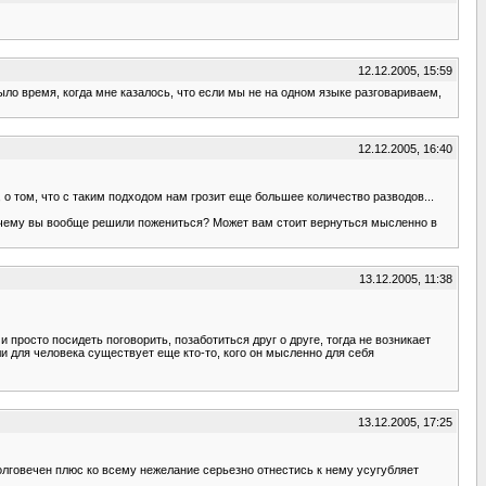
12.12.2005, 15:59
было время, когда мне казалось, что если мы не на одном языке разговариваем,
12.12.2005, 16:40
 о том, что с таким подходом нам грозит еще большее количество разводов...
 Почему вы вообще решили пожениться? Может вам стоит вернуться мысленно в
13.12.2005, 11:38
 просто посидеть поговорить, позаботиться друг о друге, тогда не возникает
и для человека существует еще кто-то, кого он мысленно для себя
13.12.2005, 17:25
едолговечен плюс ко всему нежелание серьезно отнестись к нему усугубляет