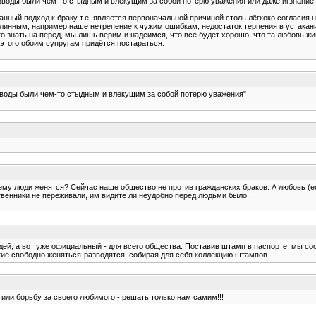
азводы были чем-то стыдным и влекущим за собой потерю уважения или даже игзнание и
нный подход к браку т.е. является первоначальной причиной столь лёгкоко согласия н
длинным, например наше нетрепение к чужим ошибкам, недостаток терпения в устакан
 знать на перед, мы лишь верим и надеимся, что всё будет хорошо, что та любовь ж
 этого обоим супругам придётся постараться.
азводы были чем-то стыдным и влекущим за собой потерю уважения"
ему люди женятся? Сейчас наше общество не против гражданских браков. А любовь (е
твенники не переживали, им видите ли неудобно перед людьми было.
юдей, а вот уже официальный - для всего общества. Поставив штамп в паспорте, мы с
гие свободно женяться-разводятся, собирая для себя коллекцию штампов.
 или борьбу за своего любимого - решать только нам самим!!!