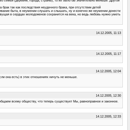
з семьи (деревни, города, страны), то их было бы значительно меньше. Другой
а брак так как последствия неудачного брака, при отсутствии детей
ивание быта, в неумении слушать и слышать, ну и конечно же неумении донести
ивущая в сердцах молодоженов сохранится на века, но ведь любовь нужно уметь
14.12.2005, 11:13
14.12.2005, 11:17
14.12.2005, 12:04
сли она есть) в этих отношениях ничуть не меньше.
14.12.2005, 12:30
ообщаем всему обществу, что теперь существует Мы, равноправное и законное.
14.12.2005, 12:33