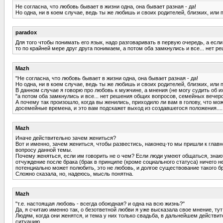
Не согласна, что любовь бывает в жизни одна, она бывает разная - да!
Но одна, ни в коем случае, ведь ты же любишь и своих родителей, близких, или 
paradox
Для того чтобы понимать его язык, надо разговаривать в первую очередь, а если
то по крайней мере друг друга понимаем, а потом оба замкнулись и все... нет
Mazh
"Не согласна, что любовь бывает в жизни одна, она бывает разная - да!
Но одна, ни в коем случае, ведь ты же любишь и своих родителей, близких, или 
В данном случае я говорю про любовь к мужчине, а мнения (не могу судить об и
"а потом оба замкнулись и все... нет решения общих вопросов, семейных вечер
А почему так произошло, когда вы женились, приходило ли вам в голову, что 
досемейные времена, и это вам подскажет выход из создавшегося положения....
Mazh
Иначе действительно зачем жениться?
Вот и именно, зачем жениться, чтобы развестись, наконец-то мы пришли к глав
вопросу данной темы.
Почему женяться, если им говорить не о чем? Если люди умеют общаться, знают о
отчуждение после брака (брак в принципе (кроме социального статуса) ничего 
потенциально может полюбить, это не любовь, и долгое существование такого бр
Сложно сказала, но, надеюсь, мысль понятна.
Mazh
"т.е. настоящая любовь - всегда обоюдная? и одна на всю жизнь?"
Да, я считаю именно так, о безответной любви я уже высказала свое мнение, тут
Людям, когда они женятся, и тема у них только свадьба, в дальнейшем действите
ситуацию.