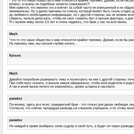
- это то что наше общество к ним относится крайне терпимо. Думаю, если бы р
вопрос, а нужны ли подобные запреты (наказания)?!
Мне кажется, что именно это и влечет за собой часто не взвешенный и не обдума
минимальны. Ну а далее причины по списку, который может быть сколь угодно 
до любимого необходимую информацию, но с другой стороны, мы не можем всего
сберечь, нельзя допускать, чтобы её смог сломить быт и прочие факторы, а для
Я с мужем живу около 3,5 лет и очень надеюсь, что брак у нас на всю жизнь.
Mazh
"это то что наше общество к ним относится крайне терпимо. Думаю, если бы р
Ну наконец таки, мы начали глубже копать...
Куська
.
Mazh
Давайте попробуем развернуть тему и посмотреть на нее с другой стороны: поч
Про себя могу сказать, я вышла замуж официально, чтобы мои родители и родс
А так в моей жизни ничего не изменилось, кроме штампа в паспорте.
paradox
По-моему, здесь все ясно, гражданский брак - это только для двоих любящих л
Согласна, что сейчас процедура развода уж слишком упрощена, и по этому мно
paradox
Но каждый в праве выбирать свою судьбу и свой путь, а будет он через разводы