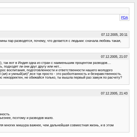
PDA
07.12.2005, 20:11
нины пар разводятся, почему, что делается с людьми: сначала любовь такая,
07.12.2005, 21:07
, так вот в Индия одна из стран с наименьшим процентом разводов....
подходят ли они друг другу или нет...
рос воспитания, подготовленности и ответственности нашего молодого
 (ая) и умный(ая)",все так просто - это разболтанность и безнравственность.
с некорректен, не обижайся только, ты вышла первый раз замуж по расчету?
07.12.2005, 21:43
нность.
рьезнее, поэтому и разводов мало.
 для многих мишура важнее, чем дальнейшая совместная жизнь, и в этом