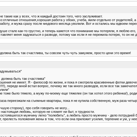
е такие как у всех, что ж каждый достоин того, чего заслуживает.
о:отличные отношения,хорошая работа у обоих, учеба, жили отдельно от родителей, а 
 работу, и мужа сразу после медового месяца уволили. Вот и остались мы вдвоем пере
 душе стало как-то грустно, и теперь кажется что понимание мы потеряли, я люблю его,
ставляет меня задуматься о разводе, потому как если я не пережила потерю, то он не
олжна быть так счастлива, ты совсем чуть-чуть замужем, просто цени это время!
задумываться"
 должна быть так счастлива"
ошения не имеет. Я - философ по жизни, и пока я смотрела красивенные фотки девочек
!!!!), передо мной встал вопрос, почему же так много разводов, если все так замечате
олили"
е тоже было тяжело, а мужу по-моему еще тяжелее (он так хотел этого ребенка!), род
раза переезжали на съемные квартиры, пока я не купила собственную, муж раза четыре
чшую сторону), про себя говорить не могу...
то настоящая любовь, которую не сломят ни быт, н трудности.
 состоявшегося мужчину легко "полюбить", а любить просто мужчину - дело потрудней 
 прелесть положения жены в том, что если она приложит усилия, терпение и ум, у нее 