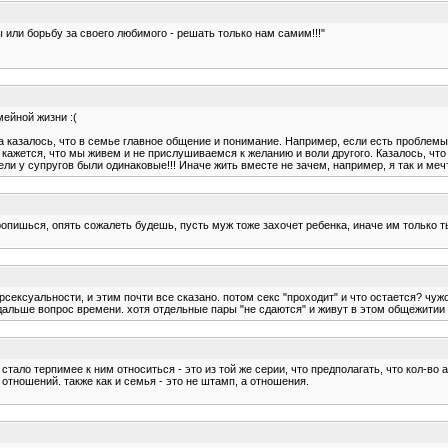
ы или борьбу за своего любимого - решать только нам самим!!!"
ейной жизни :(
 казалось, что в семье главное общение и понимание. Например, если есть проблемы 
 кажется, что мы живем и не прислушиваемся к желанию и воли другого. Казалось, что
ели у супругов были одинаковые!!! Иначе жить вместе не зачем, например, я так и ме
оропишься, опять сожалеть будешь, пусть муж тоже захочет ребенка, иначе им только т
ксуальности, и этим почти все сказано. потом секс "проходит" и что остается? чужой
, дальше вопрос времени. хотя отдельные пары "не сдаются" и живут в этом общежитии
стало терпимее к ним относиться - это из той же серии, что предполагать, что кол-в
 отношений. также как и семья - это не штамп, а отношения.