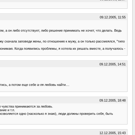
09.12.2005, 11:55
м, а он либо отсутствует, либо решение принимать не хочет, что делать. Ведь
ужу скачала заповеди жены, по отношению к мужу, а он только рассмеялся, "типо
понимаю. Когда появились проблемы, я хотела их решать вместе, а получалось -
09.12.2005, 14:51
ись, а потом еще себе а-ля любовь найти....
09.12.2005, 18:48
и чувства принимаются за любовь.
ие и т.п.
позволяется одно (насколько я знаю), люди должны проверить себя, быть
12.12.2005, 15:43