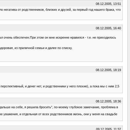
08.12.2005, 13:51
 негатива от родственников, близких и друзей, за первый год нашего брака, что
08.12.2005, 16:40
л очень обеспечен.При этом он мне искренне нравился - т.е. не приходилось
доровая, из приличной семьи и далее по списку.
08.12.2005, 18:19
рспективный, и денег нет, и родственники у него плохие), а пока мы с ним 2,5
08.12.2005, 18:36
 дальше на себе, я решила бросить", по-моему глубокое замечание, проблема в
ве уважения, и отдельная от всех родственников жизнь, они у меня на свадьбе
09.12.2005, 11:37