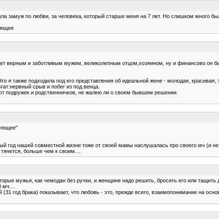
ла замуж по любви, за человека, который старше меня на 7 лет. Но слишком много было
дующее
дет верным и заботливым мужем, великолепным отцом,хозяином, ну и финансово он бы
о я также подходила под его представления об идеальной жене - молодая, красивая, з
тат:нервный срыв и побег из под венца.
от подружек и родственничков, не жалею ли о своем бывшем решении.
дующее"
ый год нашей совместной жизни тоже от своей мамы наслушалась про своего мч (и не пе
 тянется, больше чем к своим....
торые мужья, как чемодан без ручки, и женщине надо решить, бросить его или тащить
мч....
(31 год брака) показывает, что любовь - это, прежде всего, взаимопонимание на осно