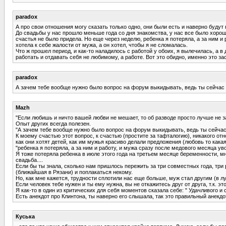
paradox
А про свои отношения могу сказать только одно, они были есть и наверно будут н
До свадьбы у нас прошло меньше года со дня знакомства, у нас все было хорош
счастья не было придела. Но еще через неделю, ребенка я потеряла, а за ним и
хотела к себе жалости от мужа, а он хотел, чтобы я не сломалась.
Что ж прошел период, и как-то наладилось с работой у обоих, я вылечилась, а в
работать и отдавать себя не любимому, а работе. Вот это обидно, именно это за
paradox
А зачем тебе вообще нужно было вопрос на форум выкидывать, ведь ты сейчас д
Mazh
"Если любишь и ничто вашей любви не мешает, то об разводе просто лучше не 
Опыт других всегда полезен.
"А зачем тебе вообще нужно было вопрос на форум выкидывать, ведь ты сейчас
К моему счастью этот вопрос, к счастью (простите за тафталогию), никакого отн
как они хотят детей, как им мужья красиво делали предложения (любовь то какая
"ребенка я потеряла, а за ним и работу, и мужа сразу после медового месяца ув
Я тоже потеряла ребенка в июле этого года на третьем месяце беременности, мн
свадьба....
Если бы ты знала, сколько нам пришлось пережить за три совместных года, три 
(ближайшая в Рязани) и поплакаться некому.
Но, как мне кажется, трудности сплотили нас еще больше, муж стал другим (в лу
Если человек тебе нужен и ты ему нужна, вы не откажитесь друг от друга, т.к. э
Я как-то в один из критических для себя моментов сказала себе: " Удачливого и
Есть анекдот про Клинтона, ты наверно его слышала, так это правильный анекдот,
Куська