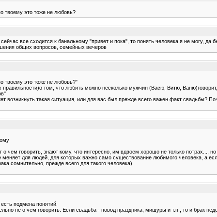
по твоему это тоже не любовь?
 сейчас все сходится к банальному "привет и пока", то понять человека я не могу, да 
 решения общих вопросов, семейных вечеров
по твоему это тоже не любовь?"
х правильности)о том, что любить можно несколько мужчин (Васю, Витю, Ваню)говорит,
ов"
может возникнуть такая ситуация, или для вас был прежде всего важен факт свадьбы?
ному
 чем говорить, знают кому, что интересно, им вдвоем хорошо не только потрах..., но и
не меняет для людей, для которых важно само существование любимого человека, а есл
ака сомнительно, прежде всего для такого человека).
 есть подмена понятий.
льно не о чем говорить. Если свадьба - повод праздника, мишуры и т.п., то и брак н