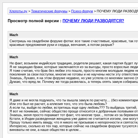
Хлопоты.ру
>
Тематические форумы
>
Психо-форум
> ПОЧЕМУ ЛЮДИ РАЗВОД
Просмотр полной версии :
ПОЧЕМУ ЛЮДИ РАЗВОДЯТСЯ?
Mazh
Смотришь на свадебном форуме фотки: все такие счастливые, красивые, так гото
красивые предложения руки и сердца, венчания, а потом разрыв?
Mazh
Не факт, возьмем индийскую традицию, родители решают, какая партия будет луч
Я не защищаю браки, которые заключаются из-за выгоды, просто взрослые люди 
Я тоже считаю, что брак без любви это пошло, просто многим молодым людям н
поколения за свои поступки, многие не готовы и не научены нести эту ответстве
Знаешь, Лукаво, я на этом форуме недавно, но уже успела со многими заочно (
Думаю, что вряд ли. Почему же тогда развелась, а теперь опять замуж собира
Mazh
Я даже и не могла подумать, что ты вышла замуж по расчету.... (без комментари
Или это был не расчет, а иллюзия того, что это была любовь?
А если ты, выйдя по любви, встретишь еще одну любовь??? То выйдешь третий, 
Я вот не понимаю, сейчас общество проще относится к добрачным половыми от
Знаешь, меня просто поражает тот факт, что многие трах.., потом из-за береме
Кстати, в Индии разведенная женщина уже давно не считается изгоем, они могут
Прошу только иметь ввиду, что я никого не призываю к непорочности и святости,
Интересно, сколько из тех пар, которые сейчас на свадебном форуме тусуются 
виноваты не они, а наше общество в целом...