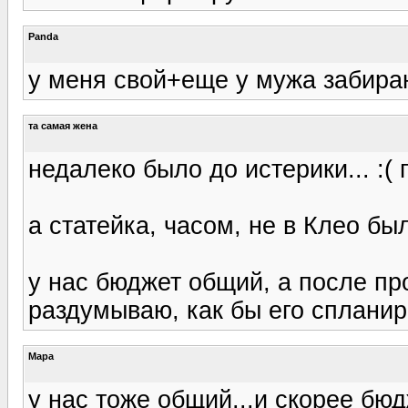
Panda
у меня свой+еще у мужа забира
та самая жена
недалеко было до истерики... :( 
а статейка, часом, не в Клео бы
у нас бюджет общий, а после про
раздумываю, как бы его спланир
Мара
у нас тоже общий...и скорее бю