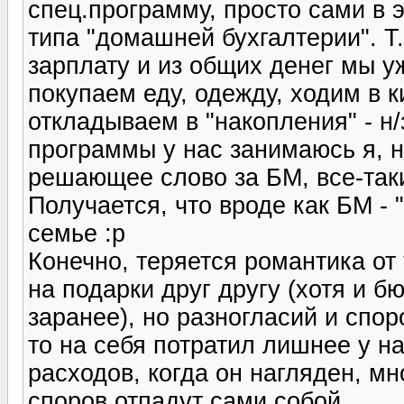
спец.программу, просто сами в э
типа "домашней бухгалтерии". 
зарплату и из общих денег мы 
покупаем еду, одежду, ходим в к
откладываем в "накопления" - н
программы у нас занимаюсь я, 
решающее слово за БМ, все-таки
Получается, что вроде как БМ - "г
семье :p
Конечно, теряется романтика от 
на подарки друг другу (хотя и б
заранее), но разногласий и споро
то на себя потратил лишнее у на
расходов, когда он нагляден, м
споров отпадут сами собой.