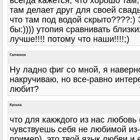
всегда кажется, что хорошо там, г
там делает друг для своей свадь
что там под водой скрыто????:) 
бы:)))) утопия сравнивать близк
лучше!!!! потому что наши!!!!;)
Галчонок
Ну ладно фиг со мной, я наверн
накручиваю, но все-равно интере
любит?
Куська
что для какждого из нас любовь
чувствуешь себя не любимой из-з
пример), это твой язык любви и