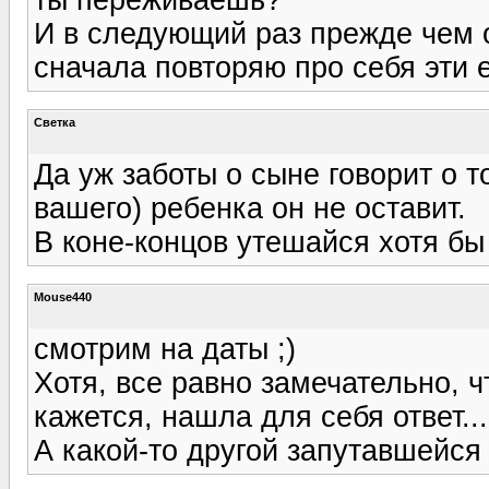
И в следующий раз прежде чем о
сначала повторяю про себя эти ег
Светка
Да уж заботы о сыне говорит о то
вашего) ребенка он не оставит.
В коне-концов утешайся хотя бы 
Mouse440
смотрим на даты ;)
Хотя, все равно замечательно, 
кажется, нашла для себя ответ...
А какой-то другой запутавшейся