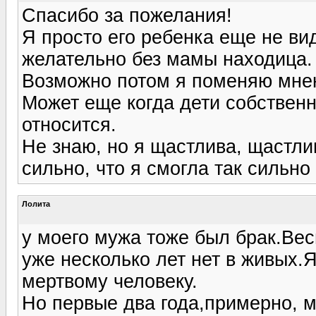
Спасибо за пожелания!
Я просто его ребенка еще не ви
желательно без мамы находица.
Возможно потом я поменяю мнени
Может еще когда дети собственн
относится.
Не знаю, но я щастлива, щастли
сильно, что я смогла так сильно
Лолита
у моего мужа тоже был брак.Ве
уже несколько лет нет в живых.
мертвому человеку.
Но первые два года,примерно, 