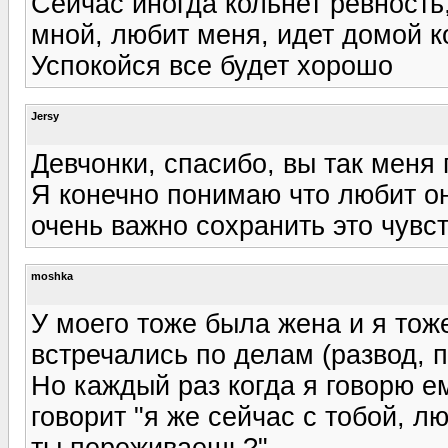
Сейчас иногда кольнет ревность
мной, любит меня, идет домой ко
Успокойся все будет хорошо
Jersy
Девчонки, спасибо, вы так меня
Я конечно понимаю что любит он
очень важно сохранить это чувс
moshka
У моего тоже была жена и я тож
встречались по делам (развод, 
Но каждый раз когда я говорю ем
говорит "я же сейчас с тобой, л
ты переживаешь?"