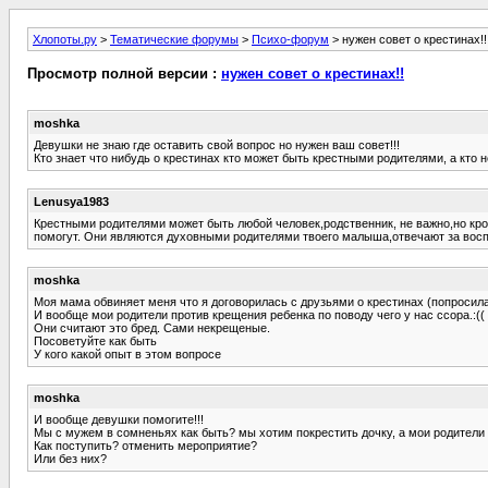
Хлопоты.ру
>
Тематические форумы
>
Психо-форум
> нужен совет о крестинах!!
Просмотр полной версии :
нужен совет о крестинах!!
moshka
Девушки не знаю где оставить свой вопрос но нужен ваш совет!!!
Кто знает что нибудь о крестинах кто может быть крестными родителями, а кто 
Lenusya1983
Крестными родителями может быть любой человек,родственник, не важно,но кро
помогут. Они являются духовными родителями твоего малыша,отвечают за восп
moshka
Моя мама обвиняет меня что я договорилась с друзьями о крестинах (попросила
И вообще мои родители против крещения ребенка по поводу чего у нас ссора.:((
Они считают это бред. Сами некрещеные.
Посоветуйте как быть
У кого какой опыт в этом вопросе
moshka
И вообще девушки помогите!!!
Мы с мужем в сомненьях как быть? мы хотим покрестить дочку, а мои родители 
Как поступить? отменить мероприятие?
Или без них?