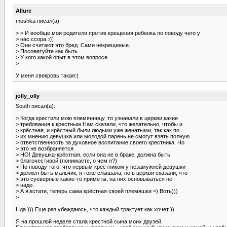
Allure
moshka писал(а):
> > И вообще мои родители против крещения ребенка по поводу чего у
> нас ссора.:((
> Они считают это бред. Сами некрещеные.
> Посоветуйте как быть
> У кого какой опыт в этом вопросе
>
У меня свекровь такая:(
jolly_olly
South писал(а):
> Когда крестили мою племянницу, то узнавали в церкви,какие
> требования к крестным.Нам сказали, что желательно, чтобы и
> крёстная, и крёстный были людьми уже женатыми, так как по
> их мнению девушка или молодой парень не смогут взять полную
> ответственность за духовное воспитание своего крестника. Но
> это не возбраняется.
> НО! Девушка-крёстная, если она не в браке, должна быть
> благочестивой (понимаете, о чем я?)
> По поводу того, что первым крестником у незамужней девушки
> должен быть мальчик, я тоже слышала, но в церкви сказали, что
> это суеверные какие-то приметы, на них основываться не
> надо.
> А я,кстати, теперь сама крёстная своей племяшки =) Воть)))
>
Нда ))) Еще раз убеждаюсь, что каждый трактует как хочет ))
Я на прошлой неделе стала крестной сына моих друзей.