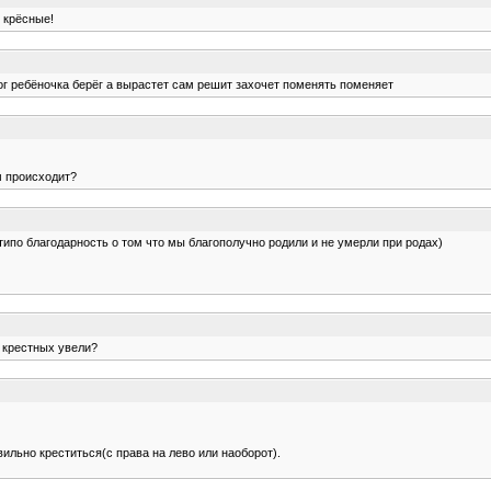
 крёсные!
бог ребёночка берёг а вырастет сам решит захочет поменять поменяет
м происходит?
ипо благодарность о том что мы благополучно родили и не умерли при родах)
о крестных увели?
ильно креститься(с права на лево или наоборот).