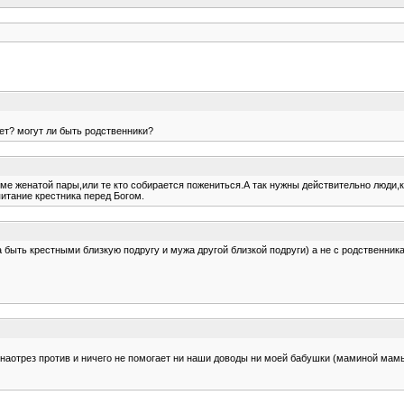
нет? могут ли быть родственники?
ме женатой пары,или те кто собирается пожениться.А так нужны действительно люди,к
итание крестника перед Богом.
 быть крестными близкую подругу и мужа другой близкой подруги) а не с родственник
наотрез против и ничего не помогает ни наши доводы ни моей бабушки (маминой мамы.