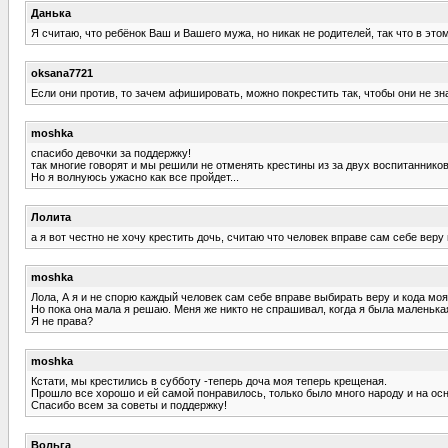
Данька
Я считаю, что ребёнок Ваш и Вашего мужа, но никак не родителей, так что в э
oksana7721
Если они против, то зачем афишировать, можно покрестить так, чтобы они не зн
moshka
спасибо девочки за поддержку!
так многие говорят и мы решили не отменять крестины из за двух воспитанников 
Но я волнуюсь ужасно как все пройдет...
Лолита
а я вот честно не хочу крестить дочь, считаю что человек вправе сам себе веру 
moshka
Лола, А я и не спорю каждый человек сам себе вправе выбирать веру и кода моя
Но пока она мала я решаю. Меня же никто не спрашивал, когда я была маленькая,
Я не права?
moshka
Кстати, мы крестились в субботу -теперь доча моя теперь крещеная.
Прошло все хорошо и ей самой понравилось, только было много народу и на осн
Спасибо всем за советы и поддержку!
Вольга