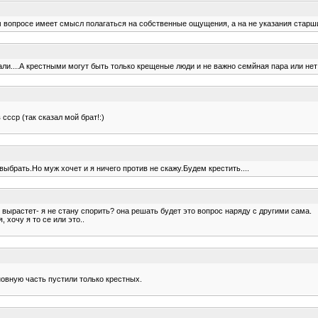
том вопросе имеет смысл полагаться на собственные ощущения, а на не указания стар
али....А крестными могут быть только крещеные люди и не важно семйная пара или нет
ссср (так сказал мой брат!:)
выбрать.Но муж хочет и я ничего против не скажу.Будем крестить....
 вырастет- я не стану спорить? она решать будет это вопрос наряду с другими сама.
 хочу я то се или это..
овную часть пустили только крестных.