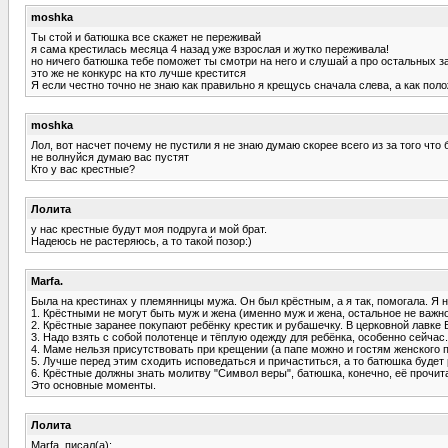
moshka
Ты стой и батюшка все скажет не переживай
я сама крестилась месяца 4 назад уже взрослая и жутко переживала!
но ничего батюшка тебе поможет ты смотри на него и слушай а про остальных з
это же не конкурс на кто лучше крестится
Я если честно точно не знаю как правильно я крещусь сначала слева, а как пол
moshka
Лол, вот насчет почему не пустили я не знаю думаю скорее всего из за того что 
не волнуйся думаю вас пустят
Кто у вас крестные?
Лолита
у нас крестные будут моя подруга и мой брат.
Надеюсь не растеряюсь, а то такой позор:)
Marfa.
Была на крестинах у племянницы мужа. Он был крёстным, а я так, помогала. Я н
1. Крёстными не могут быть муж и жена (именно муж и жена, остальное не важн
2. Крёстные заранее покупают ребёнку крестик и рубашечку. В церковной лавке 
3. Надо взять с собой полотенце и тёплую одежду для ребёнка, особенно сейча
4. Маме нельзя присутствовать при крещении (а папе можно и гостям женского 
5. Лучше перед этим сходить исповедаться и причаститься, а то батюшка будет 
6. Крёстные должны знать молитву "Символ веры", батюшка, конечно, её прочита
Это основные моменты.
Лолита
Marfa. писал(а):