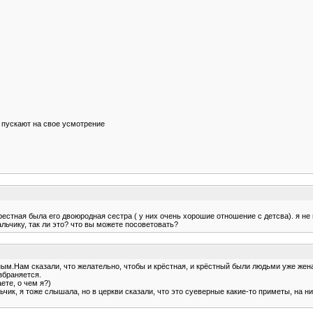
 пускают на свое усмотрение
рестная была его двоюродная сестра ( у них очень хорошие отношение с детсва). я не 
льчику, так ли это? что вы можете посоветовать?
тным.Нам сказали, что желательно, чтобы и крёстная, и крёстный были людьми уже жен
збраняется.
ете, о чем я?)
ик, я тоже слышала, но в церкви сказали, что это суеверные какие-то приметы, на н