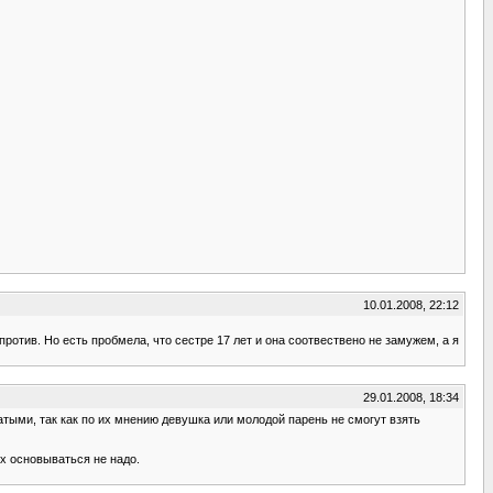
10.01.2008, 22:12
против. Но есть пробмела, что сестре 17 лет и она соотвествено не замужем, а я
29.01.2008, 18:34
атыми, так как по их мнению девушка или молодой парень не смогут взять
их основываться не надо.