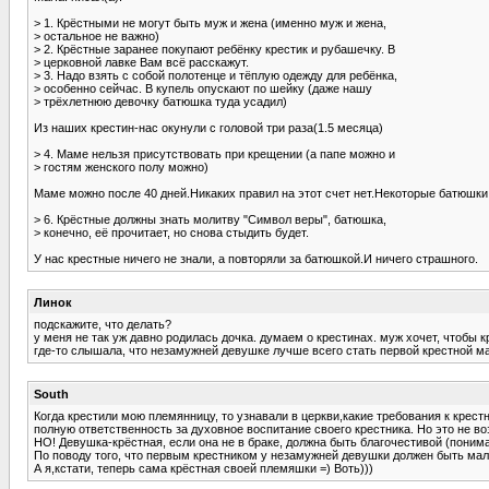
> 1. Крёстными не могут быть муж и жена (именно муж и жена,
> остальное не важно)
> 2. Крёстные заранее покупают ребёнку крестик и рубашечку. В
> церковной лавке Вам всё расскажут.
> 3. Надо взять с собой полотенце и тёплую одежду для ребёнка,
> особенно сейчас. В купель опускают по шейку (даже нашу
> трёхлетнюю девочку батюшка туда усадил)
Из наших крестин-нас окунули с головой три раза(1.5 месяца)
> 4. Маме нельзя присутствовать при крещении (а папе можно и
> гостям женского полу можно)
Маме можно после 40 дней.Никаких правил на этот счет нет.Некоторые батюшки
> 6. Крёстные должны знать молитву "Символ веры", батюшка,
> конечно, её прочитает, но снова стыдить будет.
У нас крестные ничего не знали, а повторяли за батюшкой.И ничего страшного.
Линок
подскажите, что делать?
у меня не так уж давно родилась дочка. думаем о крестинах. муж хочет, чтобы к
где-то слышала, что незамужней девушке лучше всего стать первой крестной ма
South
Когда крестили мою племянницу, то узнавали в церкви,какие требования к крес
полную ответственность за духовное воспитание своего крестника. Но это не во
НО! Девушка-крёстная, если она не в браке, должна быть благочестивой (понима
По поводу того, что первым крестником у незамужней девушки должен быть мальч
А я,кстати, теперь сама крёстная своей племяшки =) Воть)))