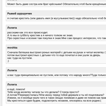
Может быть даже сестра или брат крёсными! Обязательно,чтоб были крещённые
Рыжий шуршунчик
я считаю крестить (или давать имя (в мусульманстве)) надо обязательно чтоб 
Лолита
расскажи как это все происходит.
А то мы в субботу крестим а я ничего толком не знаю.
Про скрестных и всекие там покупки я знаю.Мне сам процесс интересен, что та
moshka
Сначала батюшка выстроил роных матерей с детьми на руках и читал молитву (т
потом выстроил крестных с детьми что то еще почитал и они ушли за дверь.
нас туда на пустили.
;)
Лолита
а вас туда принципиально не пустили, или потому что народу много?Туда тольк
Лолита
и ещё, помоги!
Тебе когда молитву читали ты что делала? Стояла просто?
А потом?Перекрестилась?Или икону перед тобой держали и ты её поцеловала?
Извини, но я вообще мало чего в таких вещах понимаю и даже не помню как прав
Мы креститься одни будем, подсмотреть незакем, опозорюсь на всю родню:(