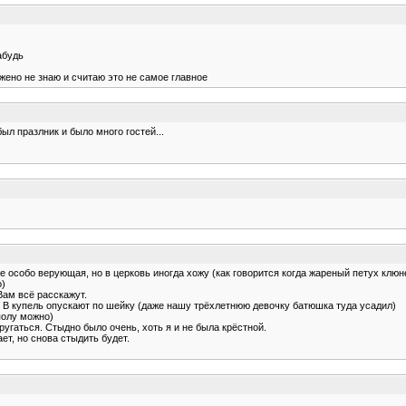
абудь
ожено не знаю и считаю это не самое главное
был празлник и было много гостей...
е особо верующая, но в церковь иногда хожу (как говорится когда жареный петух клюне
о)
Вам всё расскажут.
с. В купель опускают по шейку (даже нашу трёхлетнюю девочку батюшка туда усадил)
полу можно)
ругаться. Стыдно было очень, хоть я и не была крёстной.
ет, но снова стыдить будет.