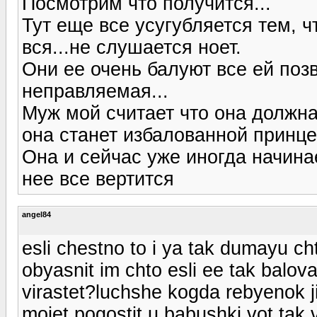
Посмотрим что получится...
Тут еще все усугубляется тем, ч
вся...не слушается ноет.
Они ее очень балуют все ей поз
неправляемая...
Муж мой считает что она должн
она станет избалованной принце
Она и сейчас уже иногда начинае
нее все вертится
angel84
esli chestno to i ya tak dumayu c
obyasnit im chto esli ee tak balo
virastet?luchshe kogda rebyenok ji
mojet pogostit u babushki vot tak v