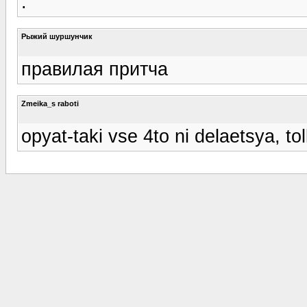
.
Рыжий шуршунчик
правилая притча
Zmeika_s raboti
opyat-taki vse 4to ni delaetsya, to