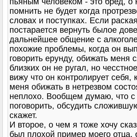
пьяным человеком - это бред, о
помнить не будет когда протрезв
словах и поступках. Если раска
постарается вернуть былое дове
дальнейшее общение с алкогол
похожие проблемы, когда он вы
говорить ерунду, обижать меня 
близких он не ругал, но чесстно
вижу что он контролирует себя, 
меня обижать в нетрезвом состоя
неплохо. Вообщем думаю, что с
поговорить, обсудить сложившу
скажет.
И второе, о чем я тоже хочу ска
был плохой пример моего отца, 