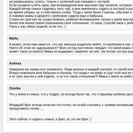
не разрешалось гулять, только с коляской или санками с сестрой.
Если уходила гулять одна, при возвращении мне вручали гору пеленок, которые
Каждый вечер семья садилась пить чай, а мне вменялось сидеть в сестрой и р
во время уборки, ну и собственно учеба. Тогда у меня были 2 школы, обычная и
А помимо мамы в декрете с ребенком сидела еще и бабушка.
Слова нет для нее не существовало, ребенок безнаказанно таскал у меня мои в
более или менее ровно показывала свое отношение, то папа, строгий папа с реб
Папа у нас обеих родной, если что. :)
Marfa.
А может, если нам кажется, что нас меньше родители любят, то проблема в нас
Никто об этом не задумывался? Моя сестра постоянно твердит, что меня мама лю
может такое устроить! Мама не выдержит, накричит на неё, так потом сестра ещё
Алёнка
Наверное вы правы все понемногу. Люди разные и каждый смотрит со своей коло
Вчера позвонила моя бабушка и сказала, что подаст на маму в суд! чтоб она ее 
я из трех внучек к ней ездила.. и за что такое отношение?! Мама у меня не работ
Zmeika
Что у меня в семье, что у подруг, но всегда было так, что старшему ребенку д
Младший брат всегда получал что хотел, не особо считаясь с чужими интересами
прощупивать почву......
Зато сейчас я гордось семьи, а брат, ну это же брат :)