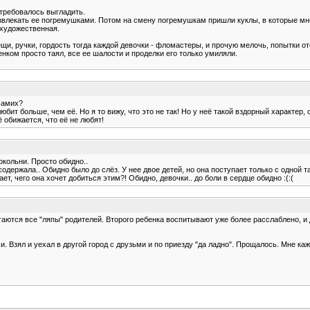
 требовалось выгладить.
азвлекать ее погремушками. Потом на смену погремушкам пришли куклы, в которые мн
 художественная.
ещи, ручки, гордость тогда каждой девочки - фломастеры, и прочую мелочь, попытки о
енком просто таял, все ее шалости и проделки его только умиляли.
 самих?
бит больше, чем её. Но я то вижу, что это не так! Но у неё такой вздорный характер,
 обижается, что её не любят!
кольни. Просто обидно..
содержала.. Обидно было до слёз. У нее двое детей, но она поступает только с одной 
ает, чего она хочет добиться этим?! Обидно, девочки.. до боли в сердце обидно :(:(
остаются все "ляпы" родителей. Второго ребенка воспитывают уже более расслаблено, 
. Взял и уехал в другой город с друзьми и по приезду "да ладно". Прощалось. Мне каж