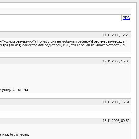
PDA
17.11.2006, 12:26
я "козлом отпущения"? Почему она не любимый ребенок?! это чувствуется.. в
стра (30 лет) божество для родителей, сын, так себе, он не может уставать, он
17.11.2006, 15:35
 уходила . молча.
17.11.2006, 16:51
18.11.2006, 00:50
атная, было тесно.