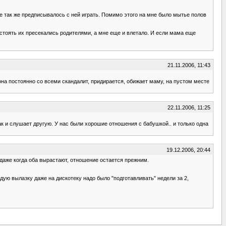
е так же предписывалось с ней играть. Помимо этого на мне было мытье полов
тстоять их пресекались родителями, а мне еще и влетало. И если мама еще
21.11.2006, 11:43
 она постоянно со всеми скандалит, придирается, обижает маму, на пустом месте
22.11.2006, 11:25
так и слушает другую. У нас были хорошие отношения с бабушкой.. и только одна
19.12.2006, 20:44
и даже когда оба вырастают, отношение остается прежним.
дую вылазку даже на дискотеку надо было "подготавливать" недели за 2,