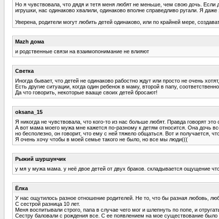
Но я чувствовала, что дядя и тетя меня любят не меньше, чем свою дочь. Если д
игрушки, нас одинаково хвалили, одинаково вполне справедливо ругали. Я даже з
Уверена, родители могут любить детей одинаково, или по крайней мере, создава
Mazh дома
и родственные связи на взаимопонимание не влияют
Светка
Иногда бывает, что детей не одинаково рабостно ждут или просто не очень хотят,
Есть другие ситуации, когда один ребенок в маму, второй в папу, соответственно
Да что говорить, некоторые вааще своих детей бросают!
oksana_15
Я никогда не чувствовала, что кого-то из нас больше любят. Правда говорят это
А вот мама моего мужа мне кажется по-разному к детям относится. Она дочь все
но бесполезно, он говорит, что ему с ней тяжело общаться. Вот и получается, чт
Я очень хочу чтобы в моей семье такого не было, но все мы люди(((
Рыжий шуршунчик
у мя у мужа мама. у неё двое детей от двух браков. складывается ощущение ч
Ёлка
У нас ощутилось разное отношение родителей. Не то, что бы разная любовь, лю
С сестрой разница 10 лет.
Меня воспитывали строго, папа в случае чего мог и шлепнуть по попе, и отругать
Сестру баловали с рождения все. С ее появлением на мое существование было н