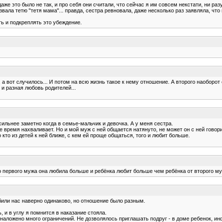
аже это было не так, и про себя они считали, что сейчас я им совсем некстати, ни р
вала тетю "тетя мама"... правда, сестра ревновала, даже несколько раз заявляла, что
ть и подкреплять это убеждение.
 а вот случилось... И потом на всю жизнь такое к нему отношение. А второго наоборот 
 и разная любовь родителей...
 сильнее заметно когда в семье-мальчик и девочка. А у меня сестра.
 время нахваливает. Но и мой муж с ней общается натянуто, не может он с ней говори
о кто из детей к ней ближе, с кем ей проще общаться, того и любит больше.
то первого мужа она любила больше и ребёнка любит больше чем ребёнка от второго м
били нас наверно одинаково, но отношение было разным.
, и в углу я помнится в наказание стояла.
аложено много ограничений. Не дозволялось приглашать подруг - в доме ребенок, инф