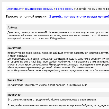
Хлопоты.ру
>
Тематические форумы
>
Психо-форум
> 2 детей.. почему кто-то в
Просмотр полной версии :
2 детей.. почему кто-то всегда лучше
Алёнка
Девчонки, почему так в жизни?! Не знаю, может это мои причуды или просто та
течении всей жизни она виновата во всем, что происходит плохого в этой жизни, 
всегда всё делает плохо и не так. Обидно билн..
Зайчатина
почему так не знаю. Боюсь тоже, не дай БОг буду по разному относится к детям.
У меня подруга.
Дочери любимые, а сына готова завтра отдать в кадеты.а потом в военнку. ну чт
и говорит"ну вот у нас! Брат всегда был любимчик. и я вырасла с этим. и ничего 
может в этом кроется проблема. Что родители коппируют поведение своих роди
Мы все равно отражение родителей. Хотим или нет.Осознаем или нет.
если бы у меня была такая ситуация(могу только предпологать), то я бы измен
Кошка Лена
не замечала, что кого-то из нас любят больше, а когото меньше
Mouse440
Это сильно зависит от родителей. Можно контролировать свои эмоции.
Я, когда была маленькая, летом жила в квартире, где жили бабушка, тетя, дядя 