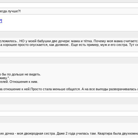
сегда лучше?!
?!
к сложилось.. НО у моей бабушки две дочери: мама и тётка. Почему моя мама считаетс
а хорошее просто опускается, как должное.. Еще есть пример, муж и его сестра. Тут се
о бы по дольше не видеть.
живу.".
телей. Отношения к ним.
ила отношение к ней.Просто стала меньше общатся. А на все выподы разворачивалась и
и их дочка - моя двоюродная сестра. Даже 2 года училась там. Квартира была двухкомн