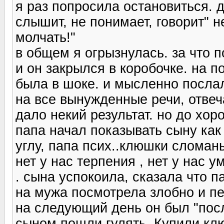
я раз попросила остановиться. д
слышит, не понимает, говорит" н
молчать!"
в общем я огрызнулась. за что 
и он закрылся в коробочке. на по
была в шоке. и мысленно послал
на все вынужденные речи, отвеч
дало некий результат. но до хор
папа начал показывать сыну как 
углу, папа псих..клюшки сломан
нет у нас терпения , нет у нас ум
. сына успокоила, сказала что 
на мужа посмотрела злобно и пе
на следующий день он был "посл
сыном пошли гулять. Купили клю