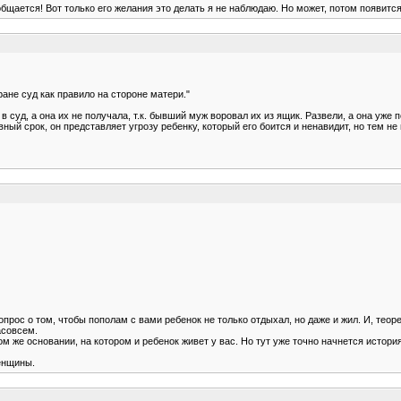
щается! Вот только его желания это делать я не наблюдаю. Но может, потом появится
ране суд как правило на стороне матери."
 суд, а она их не получала, т.к. бывший муж воровал их из ящик. Развели, а она уже 
ный срок, он представляет угрозу ребенку, который его боится и ненавидит, но тем не
опрос о том, чтобы пополам с вами ребенок не только отдыхал, но даже и жил. И, теор
асовсем.
ом же основании, на котором и ребенок живет у вас. Но тут уже точно начнется история
женщины.