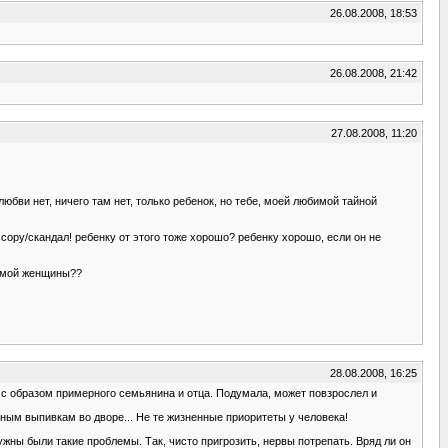
26.08.2008, 18:53
26.08.2008, 21:42
27.08.2008, 11:20
любви нет, ничего там нет, только ребенок, но тебе, моей любимой тайной
сору/скандал! ребенку от этого тоже хорошо? ребенку хорошо, если он не
бимой женщины??
28.08.2008, 16:25
ищ с образом примерного семьянина и отца. Подумала, может повзрослел и
вным выпивкам во дворе... Не те жизненные приоритеты у человека!
ужны были такие проблемы. Так, чисто пригрозить, нервы потрепать. Вряд ли он