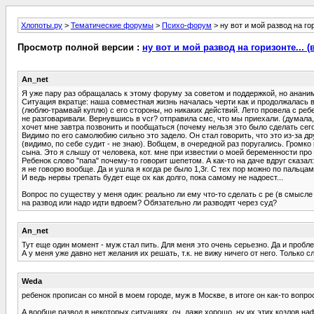
Хлопоты.ру
>
Тематические форумы
>
Психо-форум
> ну вот и мой развод на го
Просмотр полной версии :
ну вот и мой развод на горизонте... 
An_net
Я уже пару раз обращалась к этому форуму за советом и поддержкой, но ананимн
Ситуация вкратце: наша совместная жизнь началась черти как и продолжалась в
(люблю-трамвай куплю) с его стороны, но никаких действий. Лето провела с реб
не разговаривали. Вернувшись в vcr? отправила смс, что мы приехали. (думала, 
хочет мне завтра позвонить и пообщаться (почему нельзя это было сделать сего
Видимо по его самолюбию сильно это задело. Он стал говорить, что это из-за дру
(видимо, по себе судит - не знаю). Вобщем, в очередной раз поругались. Громко
сына. Это я слышу от человека, кот. мне при известии о моей беременности про 
Ребенок слово "папа" почему-то говорит шепетом. А как-то на даче вдруг сказал:
я не говорю вообще. Да и ушла я когда ре было 1,3г. С тех пор можно по пальца
И ведь нервы трепать будет еще ох как долго, пока самому не надоест...
Вопрос по существу у меня один: реально ли ему что-то сделать с ре (в смысле
на развод или надо идти вдвоем? Обязательно ли разводят через суд?
An_net
Тут еще один момент - муж стал пить. Для меня это очень серьезно. Да и пробл
А у меня уже давно нет желания их решать, т.к. не вижу ничего от него. Только с
Weda
ребенок прописан со мной в моем городе, муж в Москве, в итоге он как-то вопро
А вообще развод в некоторых ситуациях, оч. даже хорошо, ну их этих козлов на