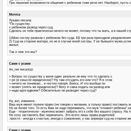
Про лишение возможности общения с ребенком тоже речи нет. Наоборот, пусть об
Monica
Лукаво писала:
"По существу:
с ребенком развод через суд.
Сделать он тебе практически ничего не может, потому что ты мать, а в нашей ст
1)Мою сестру развели с ребенком без суда. Ей три раза приходили уведомления в
2) Суд на стороне матери, но не в случае моей сестры. У ее бывшего мужа услов
жилья.
Так о чем это мы?
Сами с усами
An_net писал(а):
> Вопрос по существу у меня один: реально ли ему что-то сделать с
> ре (в смысле юридически)? Ну там отсудить его или что? Я в этом
> ничего не понимаю... и честно говоря, боюсь. И что вообще он
> может (опять же юридически)? Могу я сама подать на развод или
> надо идти вдвоем? Обязательно ли разводят через суд?
Ну, вот, извините..
Ваш муж имеет полное право (не говорю о желании, а только право) поставить в
Но не более того. То есть Вам не надо переживать, что муж "отнимет ребенка" н
Еще - теоретически - мужчина может забрать его к себе без вашего спросу. На т
Не хочу заставлять Вас нервничать. Это всего лишь права родителей.
.просто - иногда к счастью, иногда к сожалению, у нас априори суд на стороне 
Сами с усами