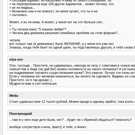
> ситуации вариант, но насколько я вижу из твоего сообщения, ты
> не перепробовала еще 100 других вариантов... может потому, что
> их не видишь...
> Возможно они и не помогут, но меня пугает, что ты и не
> пыталась.
Может, я их не вижу. А может, у меня нет на это больше сил...
>
> Ты читала книгу "5 языков любви"?
> Читала два дневника решения семейных проблем на этом форуме?...
читала.
вот только там (в дневниках) было ЖЕЛАНИЕ, а у меня его уже нет.
Знаешь, когда тебя бьют по одной щеке, ты подставляешь другую, и тебя снова 
olya-sov
Ооо, господи... Простите, не удержалась, никогда не лезу с советами в чужую
семью! Как в беде (не дай бог) можно положиться на такого человека? А уж пьянс
на поддержание трезвого существования мужа? Это ужасно. Лучше эти силы истр
Если у человека нет желания измениться, вы ничего не сделаете. Видимо он сл
Простите, но я так думаю :(.
Мудрости вам и сил побольше.
Weda
Стоит удовольствие 12 тысяч рублей. Можно вроде и одному прийти, тока взят
Пингвинарий
...там ж у него еще дети были, нет? ...будет ли с Иринкой общаться? помогать?
вообще сочувствую очень, факт(( и тебе, и Аннет..