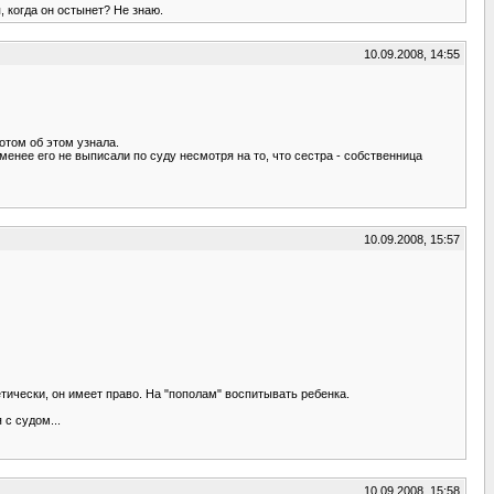
, когда он остынет? Не знаю.
10.09.2008, 14:55
потом об этом узнала.
 менее его не выписали по суду несмотря на то, что сестра - собственница
10.09.2008, 15:57
етически, он имеет право. На "пополам" воспитывать ребенка.
 с судом...
10.09.2008, 15:58