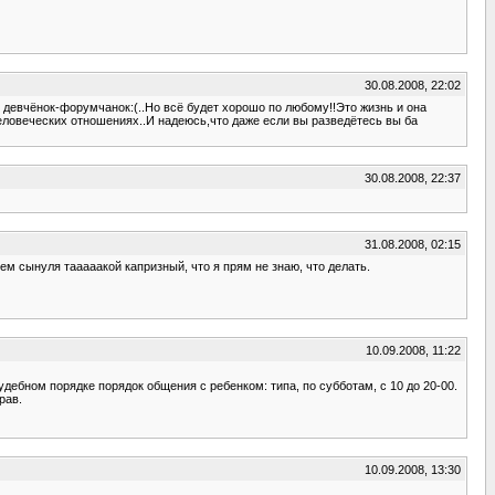
30.08.2008, 22:02
х девчёнок-форумчанок:(..Но всё будет хорошо по любому!!Это жизнь и она
еловеческих отношениях..И надеюсь,что даже если вы разведётесь вы ба
30.08.2008, 22:37
31.08.2008, 02:15
нем сынуля тааааакой капризный, что я прям не знаю, что делать.
10.09.2008, 11:22
удебном порядке порядок общения с ребенком: типа, по субботам, с 10 до 20-00.
рав.
10.09.2008, 13:30