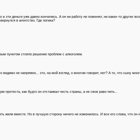
о и эти деньги уже давно кончились. А он ни работу не поменял, ни каких-то других в
 вернулся в агентство. Где логика?
рвым пунктом стояло решение проблем с алкоголем.
 видимо не напряжно... это, на мой взгляд, о многом говорит, нет? А то, что сыну мног
рю протеста, как будто он отстаивал честь страны, а не свое раво пить...
ять жили вместе. Но в лучшую сторону ничего не изменилось. И все его слова, что он 