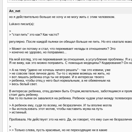
An_net
но я действительно больше не хочу и не могу жить с этим человеком.
Lukavo писал(а):
>
> "стал пить" это как? Как часто?
регулярно. После каждой пьянки он обещал больше не пить. Но его хватало макс
> Может он потому и стал, что переживает нелады в отношениях? Это
> конечно не здорово, но поправимо...
На мой взгляд, это не переживания за отношения, а усугубление проблемы. Я и 
Я не вижу, как это можно поправить. С помощью медецины? Кодирование? Он на м
> А на тему "давно не хочешь ничего решать" - так это извини, уже
> не совсем твое личное дело. Ты-то с мужем можешь не жить, но
> вот лишать ребенка отца ты не вправе. И в интересах твоего
> ребенка, чтобы отец у него был нормальным, а не обиженным на
> весь белый свет.
В интересах ребенка, отец должен быть Отцом,желательно, заботящимся и прояв
стоит дать ребенку.
Как то по пьяни он завалился на ребенка. Ребенок чудом упал между телевизоро
> А ребенок ему, судя по всему, не безразличен. И ты вполне могла
> бы использовать этот мотив, чтобы наставить мужа на путь
> истинный.
Пробовала. Не действует это на него. Да, он говорит, что ему сын не безразличен
>
> > Только слова, пусть красивые, но не переходящие ни в какие