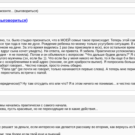
ризонте... (выговориться)
(выговориться)
о, т.к. было стыдно признаться, что в МОЕЙ семье такое происходит. Теперь этой сам
се три года в том же духе. Рождение ребенка по-моему только усугубило ситуацию. В 
енком на даче. За это время видились 1 раз (мы приезжали в мск), все остальное вре
вдруг сына хочет увидеть). Ни ответа, ни привета. Я забила. Практически успокоилас
дня - я не поняла). Потом и он объявился с вопросом: "Что дальше будем делать?" Я с
гого мужчины (эх, если бы :)). Что если бы у меня никого не было, то я бы еще б и бе
 и с оскорблениями в мой адрес (похоже, он для храбрости выпил). Я попросила больше
аборт говорил... Честно говоря, просто очень обидно.
 "Папа где" (ре почти не говорит, только начинаются первые слова). А теперь мне пери
м пересчитать встречи с папой.
 юридически)? Ну там отсудить его или что? Я в этом ничего не понимаю... и честно г
емы начались практически с самого начала.
лова, пусть красивые, но не переходящие ни в какие действия...
с решает за деньги, если интересно как делается расскажу во вторник, как вернусь из
фиг, тем более если твой еще и пьющий.