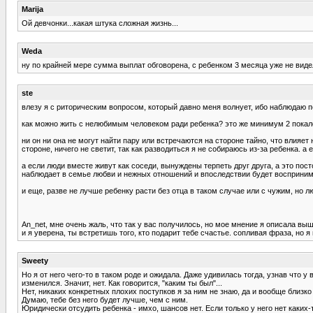
Marija
Ой девчонки...какая штука сложная жизнь...
Weda
ну по крайней мере сумма выплат обговорена, с ребенком 3 месяца уже не виделся
ste
влезу я с риторическим вопросом, который давно меня волнует, ибо наблюдаю 
как можно жить с нелюбимым человеком ради ребенка? это же минимум 2 покал
ни он ни она не могут найти пару или встречаются на стороне тайно, что влияет 
стороне, ничего не светит, так как разводиться я не собираюсь из-за ребенка. а
а если люди вместе живут как соседи, вынуждены терпеть друг друга, а это пос
наблюдает в семье любви и нежных отношений и впоследствии будет восприним
и еще, разве не лучше ребенку расти без отца в таком случае или с чужим, н
An_net, мне очень жаль, что так у вас получилось, но мое мнение я описала выш
и я уверена, ты встретишь того, кто подарит тебе счастье. сопливая фраза, но я
Sweety
Но я от него чего-то в таком роде и ожидала. Даже удивилась тогда, узнав что
изменился. Значит, нет. Как говорится, "каким ты был"...
Нет, никаких конкретных плохих поступков я за ним не знаю, да и вообще близк
Думаю, тебе без него будет лучше, чем с ним.
Юридически отсудить ребенка - имхо, шансов нет. Если только у него нет каких