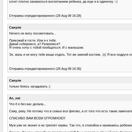
хочет плотно заниматься воспитанием ребенка, да еще и в одиночку :-)
Отправка отредактированного (28 Aug 08 16:28)
Сануля
Ничего не могу посоветовать...
Приезжай в гости. Или я к тебе.
Давай соберемся, а? Развеемся?
Я очень хочу с тобой пообщаться. И с малышом.
Эх, жаль я не могу тебе вещи отдать. Тот же зимний костюм. :((( Я все подруге о
Отправка отредактированного (28 Aug 08 16:36)
Сануля
только боюсь загадывать.:)
An_net
Что б я без вас делала...
Сижу, реву. Не потому что в семье все фигово, а от того что есть такие замеча
СПАСИБО ВАМ ВСЕМ ОГРОМНОЕ!!!
Муж уже не звонит и не треплет нервы. Так что, я спокойна и занимаюсь ребе