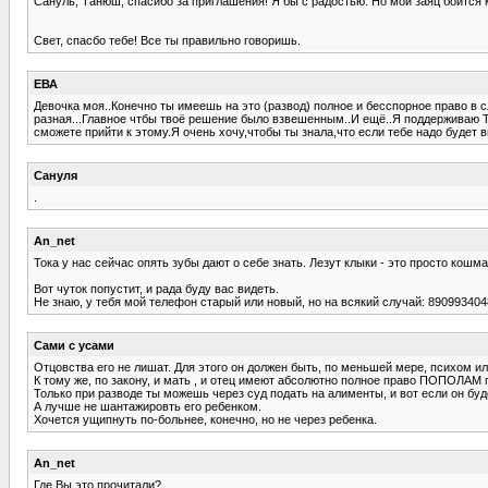
Сануль, Танюш, спасибо за приглашения! Я бы с радостью. Но мой заяц боится 
Свет, спасбо тебе! Все ты правильно говоришь.
ЕВА
Девочка моя..Конечно ты имеешь на это (развод) полное и бесспорное право в 
разная...Главное чтбы твоё решение было взвешенным..И ещё..Я поддерживаю Т
сможете прийти к этому.Я очень хочу,чтобы ты знала,что если тебе надо будет 
Сануля
.
An_net
Тока у нас сейчас опять зубы дают о себе знать. Лезут клыки - это просто кошм
Вот чуток попустит, и рада буду вас видеть.
Не знаю, у тебя мой телефон старый или новый, но на всякий случай: 890993404
Сами с усами
Отцовства его не лишат. Для этого он должен быть, по меньшей мере, психом и
К тому же, по закону, и мать , и отец имеют абсолютно полное право ПОПОЛАМ п
Только при разводе ты можешь через суд подать на алименты, и вот если он бу
А лучше не шантажировть его ребенком.
Хочется ущипнуть по-больнее, конечно, но не через ребенка.
An_net
Где Вы это прочитали?