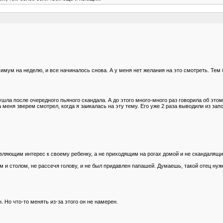
имум на неделю, и все начиналось снова. А у меня нет желания на это смотреть. Тем б
ушла после очередного пьяного скандала. А до этого много-много раз говорила об это
еня зверем смотрел, когда я заикалась на эту тему. Его уже 2 раза выводили из запоя
ляющим интерес к своему ребенку, а не приходящим на рогах домой и не скандалящим 
м и столом, не рассечя голову, и не был придавлен папашей. Думаешь, такой отец нуж
. Но что-то менять из-за этого он не намерен.