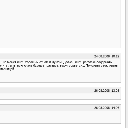
24.08.2008, 10:12
ает - не может быть хорошим отцом и мужем. Должен быть рефлекс содержать
лечить , и ты всю жизнь будешь трястись: вдруг сорвется... Положить свою жизнь
пьяницей...
26.08.2008, 13:03
26.08.2008, 14:06