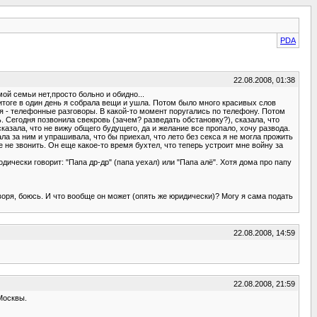
PDA
22.08.2008, 01:38
ой семьи нет,просто больно и обидно...
итоге в один день я собрала вещи и ушла. Потом было много красивых слов
мя - телефонные разговоры. В какой-то момент поругались по телефону. Потом
ь. Сегодня позвонила свекровь (зачем? разведать обстановку?), сказала, что
казала, что не вижу общего будущего, да и желание все пропало, хочу развода.
гала за ним и упрашивала, что бы приехал, что лето без секса я не могла прожить
 не звонить. Он еще какое-то время бухтел, что теперь устроит мне войну за
одически говорит: "Папа др-др" (папа уехал) или "Папа алё". Хотя дома про папу
оворя, боюсь. И что вообще он может (опять же юридически)? Могу я сама подать
22.08.2008, 14:59
22.08.2008, 21:59
 Москвы.