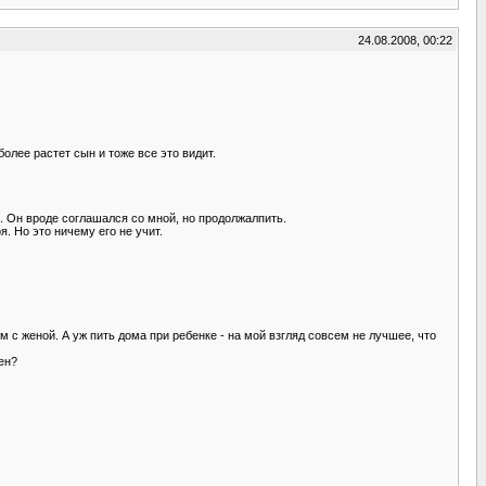
24.08.2008, 00:22
олее растет сын и тоже все это видит.
м. Он вроде соглашался со мной, но продолжалпить.
. Но это ничему его не учит.
с женой. А уж пить дома при ребенке - на мой взгляд совсем не лучшее, что
ен?