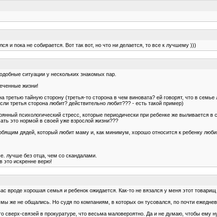
 и пока не собирается. Вот так вот, но что ни делается, то все к лучшему )))
подобные ситуации у нескольких знакомых пар.
еченные жизни!
на третью тайную сторону (третья-то сторона в чем виновата? ей говорят, что в семье 
 если третья сторона любит? действительно любит??? - есть такой пример)
тоянный психологический стресс, которые периодически при ребенке же выливается в с
ать это нормой в своей уже взрослой жизни???
о любящим дядей, который любит маму и, как минимум, хорошо относится к ребенку лю
е. лучше без отца, чем со скандалами.
 в это искренне верю!
 у вас вроде хорошая семья и ребенок ожидается. Как-то не вязался у меня этот товар
о мы же не общались. Но судя по компаниям, в которых он тусовался, по почти ежедне
-то сверх-связей в прокуратуре, что весьма маловероятно. Да и не думаю, чтобы ему н