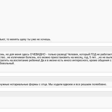
бьют, то менять щеку ты уже не хочешь.
 жизнь, но для меня здесь ОЧЕВИДНО - только развод! Человек, который ГОД не работ
тво...не излечимая болезнь, его можно приостановить на месяц, год, 5 лет...,но не вы
атить на воспитание ребенка! Да и в жизни есть много интересного, кроме общения с 
абовольный.
ь нужные нотариальные формы с отца. Мы ходили вдвоем и все решаем полюбовно.