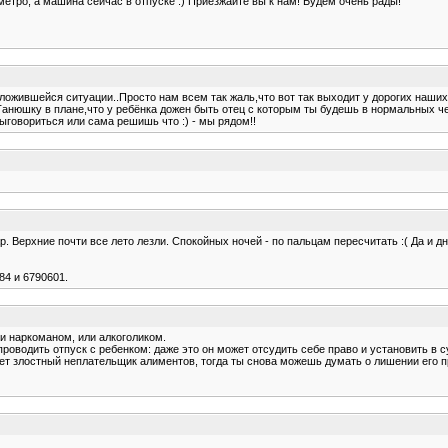
метро, а машина сейчас в отпуске :) Приезжайте вы к нам! Будем очень рады!
сложившейся ситуации..Просто нам всем так жаль,что вот так выходит у дорогих наши
анюшку в плане,что у ребёнка дожен быть отец с которым ты будешь в нормальных ч
выговориться или сама решишь что :) - мы рядом!!
ар. Верхние почти все лето лезли. Спокойных ночей - по пальцам пересчитать :( Да и д
84 и 6790601.
ли наркоманом, или алкоголиком.
роводить отпуск с ребенком: даже это он может отсудить себе право и установить в с
дет злостный неплательщик алиментов, тогда ты снова можешь думать о лишении его п