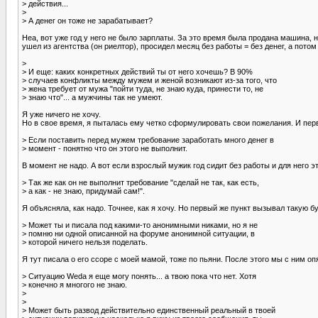
> действия...
>
> А денег он тоже не зарабатывает?
Неа, вот уже год у него не было зарплаты. За это время была продана машина, н
ушел из агентства (он риелтор), просидел месяц без работы = без денег, а потом
>
> И еще: каких конкретных действий ты от него хочешь? В 90%
> случаев конфликты между мужем и женой возникают из-за того, что
> жена требует от мужа "пойти туда, не знаю куда, принести то, не
> знаю что"... а мужчины так не умеют.
Я уже ничего не хочу.
Но в свое время, я пыталась ему четко сформулировать свои пожелания. И пе
> Если поставить перед мужем требование заработать много денег в
> момент - понятно что он этого не выполнит.
В момент не надо. А вот если взрослый мужик год сидит без работы и для него это
> Так же как он не выполнит требование "сделай не так, как есть,
> а как - не знаю, придумай сам!".
Я объясняла, как надо. Точнее, как я хочу. Но первый же пункт вызывал такую бу
> Может ты и писала под какими-то анонимными никами, но я не
> помню ни одной описанной на форуме анонимной ситуации, в
> которой ничего нельзя поделать.
Я тут писала о его ссоре с моей мамой, тоже по пьяни. После этого мы с ним оп
> Ситуацию Weda я еще могу понять... а твою пока что нет. Хотя
> конечно я многого не знаю.
>
>
> Может быть развод действительно единственный реальный в твоей