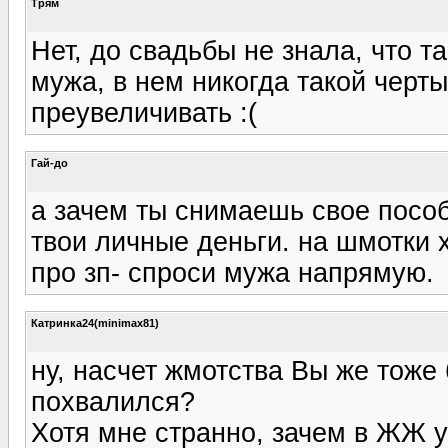
Трям
Нет, до свадьбы не знала, что т
мужа, в нем никогда такой черт
преувеличивать :(
Гай-до
а зачем ты снимаешь свое пособи
твои личные деньги. на шмотки х
про зп- спроси мужа напрямую.
Катринка24(minimax81)
ну, насчет жмотства Вы же тоже 
похвалился?
Хотя мне странно, зачем в ЖЖ у