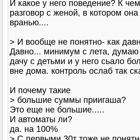
И какое у него поведение? К че
разговор с женой, в котором она
вранью....
> И вообще не понятно- как давн
Давно... минимум с лета, думаю
дачу с детьми и у него сьало б
вне дома. контроль ослаб так ск
И почему такие
> большие суммы приигаша?
Это еще не большие.....
И автоматы ли?
да. на 100%
> С первыми 30т тоже не понят