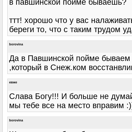
в павшинской пойме бываешь?
ттт! хорошо что у вас налаживат
береги то, что с таким трудом уд
borovina
Да в Павшинской пойме бываем ч
,который в Снеж.ком восстанвли
евже
Слава Богу!!! И больше не думай
мы тебе все на место вправим :))
borovina