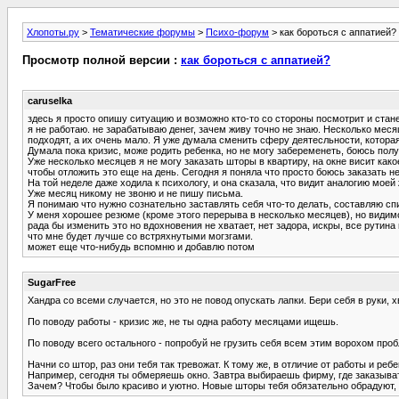
Хлопоты.ру
>
Тематические форумы
>
Психо-форум
> как бороться с аппатией?
Просмотр полной версии :
как бороться с аппатией?
caruselka
здесь я просто опишу ситуацию и возможно кто-то со стороны посмотрит и стан
я не работаю. не зарабатываю денег, зачем живу точно не знаю. Несколько меся
подходят, а их очень мало. Я уже думала сменить сферу деятесльности, которая
Думала пока кризис, може родить ребенка, но не могу забеременеть, боюсь полу
Уже несколько месяцев я не могу заказать шторы в квартиру, на окне висит как
чтобы отложить это еще на день. Сегодня я поняла что просто боюсь заказать не
На той неделе даже ходила к психологу, и она сказала, что видит аналогию мое
Уже месяц никому не звоню и не пишу письма.
Я понимаю что нужно сознательно заставлять себя что-то делать, составляю спи
У меня хорошее резюме (кроме этого перерыва в несколько месяцев), но видимо
рада бы изменить это но вдохновения не хватает, нет задора, искры, все рутин
что мне будет лучше со встряхнутыми могзгами.
может еще что-нибудь вспомню и добавлю потом
SugarFree
Хандра со всеми случается, но это не повод опускать лапки. Бери себя в руки, х
По поводу работы - кризис же, не ты одна работу месяцами ищешь.
По поводу всего остального - попробуй не грузить себя всем этим ворохом про
Начни со штор, раз они тебя так тревожат. К тому же, в отличие от работы и ре
Например, сегодня ты обмеряешь окно. Завтра выбираешь фирму, где заказыв
Зачем? Чтобы было красиво и уютно. Новые шторы тебя обязательно обрадуют, 