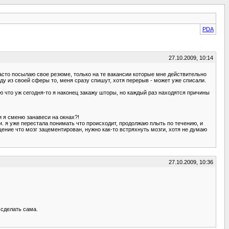
PDA
27.10.2009, 10:14
 часто посылаю свое резюме, только на те вакансии которые мне действительно
ду из своей сферы то, меня сразу спишут, хотя перерыв - может уже списали.
аю что уж сегодня-то я наконец закажу шторы, но каждый раз находятся причины
и я сменю занавеси на окнах?!
и. я уже перестала понимать что происходит, продолжаю плыть по течению, и
щение что мозг зацементирован, нужно как-то встряхнуть мозги, хотя не думаю
27.10.2009, 10:36
 сделать сама.