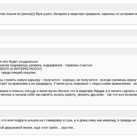
потом пошли встряски))) Муж ушел, батарею в квартире прорвало, карнизы со шторами 
я оно будет ухудшаться.
м шагом поднимешь уровень эндорфинов - гормоны счастья.
ОВОГО И ИНТЕРЕСНОГО!!!
т предстоящей покупки.
шь строить новую карьеру - получится - хорошо, не получится - всегда сможешь верну
отрят на фамилию а не кандидата. У меня куча знакомых с нерусскими фамилиями - вс
ивана и помыть посуду и меня жутко бесило что в квартире бардак а я ничего сделать 
личное и начала себя заставлять искать работу, звонить друзьям - так что все возм
что моя подруга уехала на стажировку в сша, а я дома сижу как инвалид, я правда не м
ой дерьмовой жизни, еще этот грипп... грустно...