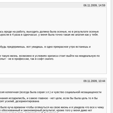
06.11.2009, 14:59
лась вроде на работу, выходить должна была осенью, но в результате осенью
ыросли в 4 раза в одночасье. у меня была точно такая же апатия как у тебя.
нибудь предпримешь. вот увидишь. в одно прекрасное утро встанешь и
ебе такую жизнь. возможно в условиях кризиса стоит выйти на неидеальную по
пыт - не в профессии, так в софт скиллз.
09.11.2009, 10:44
енсия копеечная (всегда была серая з.п.) и чувство социальной незащищености
нания испарилисбь, и самое главное - нет цели, если бы была цель то я бы
тоят усилий, дезориентирована
я было куча времени чтобы оглянуться на свою жизнь и я увидела что все к чему
ее обоснованный и закономерный результат, кроме того у меня даже нет