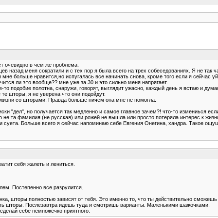
ет очевидно в чем же проблема.
цев назад меня сократили и с тех пор я была всего на трех собеседованиях. Я не так
 мне больше нравится,но испугалась все начинать снова, кроме того если я сейчас уй
чится ли это вообще?? мне уже за 30 и это сильно меня напрягает.
ое-то подобие полотна, снаружи, говорят, выглядит ужасно, каждый день я встаю и дум
 те шторы, я не уверена что они подойдут.
й жизни со шторами. Правда больше ничем она мне не помогла.
ски "дел", но получается так медленно и самое главное зачем?! что-то измениься есл
 не та фамилия (не русская) или рожей не вышла или просто потеряла интерес к жизн
а и суета. Больше всего я сейчас напоминаю себе Евгения Онегина, хандра. Такое ощу
ватит себя жалеть и лениться.
блем. Постепенно все разрулится.
бенка, шторы полностью зависят от тебя. Это именно то, что ты действительно сможешь
ать шторы. Послезавтра идешь туда и смотришь варианты. Маленькими шажочками.
сделай себе немножечко приятного.