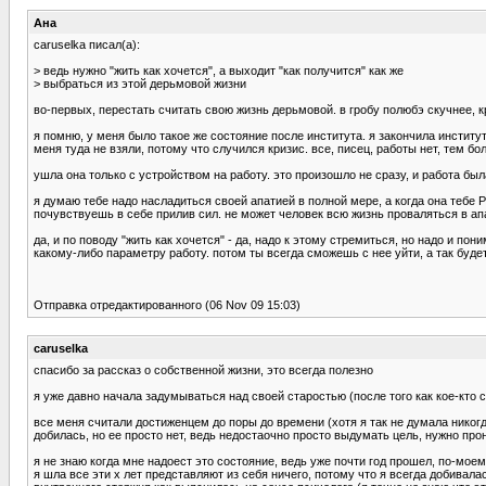
Ана
caruselka писал(а):
> ведь нужно "жить как хочется", а выходит "как получится" как же
> выбраться из этой дерьмовой жизни
во-первых, перестать считать свою жизнь дерьмовой. в гробу полюбэ скучнее, к
я помню, у меня было такое же состояние после института. я закончила институт
меня туда не взяли, потому что случился кризис. все, писец, работы нет, тем бо
ушла она только с устройством на работу. это произошло не сразу, и работа была
я думаю тебе надо насладиться своей апатией в полной мере, а когда она тебе
почувствуешь в себе прилив сил. не может человек всю жизнь проваляться в апат
да, и по поводу "жить как хочется" - да, надо к этому стремиться, но надо и по
какому-либо параметру работу. потом ты всегда сможешь с нее уйти, а так буде
Отправка отредактированного (06 Nov 09 15:03)
caruselka
спасибо за рассказ о собственной жизни, это всегда полезно
я уже давно начала задумываться над своей старостью (после того как кое-кто с
все меня считали достиженцем до поры до времени (хотя я так не думала никогда
добилась, но ее просто нет, ведь недостаочно просто выдумать цель, нужно прон
я не знаю когда мне надоест это состояние, ведь уже почти год прошел, по-моем
я шла все эти х лет представляют из себя ничего, потому что я всегда добивал