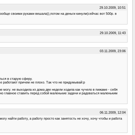
29.10.2009, 10:51
вообще своими руками вешала)),потом на деньги кинули(сейчас вот 500р. в
29.10.2009, 11:43
03.11.2009, 23:06
ться в старую сферу.
е работают причем не плохо. Так что не придумывай:p
не могу. не выходила из дома две недели ходила как чучело в пижаме - себя
ожно главное ставить перед собой маленькие задачи и радоваться маленьким
06.11.2009, 12:04
огу найти работу, а работу просто как занятость не хочу, хочу чтобы и работа