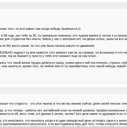
роме того, ты все равно там когда-нибудь окажешься:))
 в 98 году. раз тебе за 30, ты прекрасно помнишь это чудное время:)) летом я устрои
лее для студентов без опыта, бабла у нас с матерью нет, на дворе осень, цены на все в
 не бог весть какая, но это уже было начало какого-то движения.
 РЕАЛЬНО надоест (а мне кажется этот момент уже не за горами), ты возьмешь и что-
ии, так не бывает:)) просто у тебя этот момент еще не наступил.
нимать что такой жизни трудно добиться сразу, нужно идти к ней постепенно, строить с
т чем заняться, кроме того, на любом месте ты приобретешь хоть какой-нибудь новый о
казал что старость - это итог жизни) и что же мы имеем сейчас длля своей пенсии: п
), а что теперь - работы нет, английский упал на низкий уровень, профессиональные з
икнуться ей, жить этим, а я думаю а зачем, зачем? все цели какие-то дурацкие и не с
у это многовато, это началось когда я в один прекрасный день осталась одна и у мен
ась кратковременного результата, а не выстраивала базу для того, чтобы получить бол