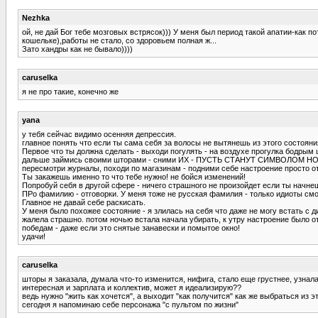
Nezhka
ой, не дай Бог тебе мозговых встрясок))) У меня был период такой апатии-как 
кошельке),работы не стало, со здоровьем полная ж...
Зато хандры как не бывало))))
caruselka
я не про такие, конечно же
yana
у тебя сейчас видимо осенняя депрессия.
главное понять что если ты сама себя за волосы не вытянешь из этого состояни
Первое что ты должна сделать - выходи погулять - на воздухе прогулка бодры
дальше займись своими шторами - сними ИХ - ПУСТЬ СТАНУТ СИМВОЛОМ Н
пересмотри журналы, походи по магазинам - подними себе настроение просто о
Ты закажешь именно то что тебе нужно! не бойся изменений!
Попробуй себя в другой сфере - ничего страшного не произойдет если ты начне
ПРо фамилию - отговорки. У меня тоже не русская фамилия - только идиоты см
Главное не давай себе раскисать.
У меня было похожее состояние - я злилась на себя что даже не могу встать с д
жалела страшно. потом ночью встала начала убирать, к утру настроение было от
победам - даже если это снятые занавески и помытое окно!
удачи!
caruselka
шторы я заказала, думала что-то изменится, нифига, стало еще грустнее, узнала 
интересная и зарплата и коллектив, может я идеализирую??
ведь нужно "жить как хочется", а выходит "как получится" как же выбраться из эт
сегодня я напоминаю себе персонажа "с пультом по жизни"