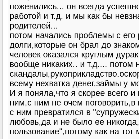
поженились... он всегда успешно
работой и т.д. и мы как бы нев
родителей...
потом начались проблемы с его 
долги,которые он брал до знако
человек оказался круглым дурак
вообще никаких.. и т.д.... потом
скандалы,рукоприкладство.оскор
всему нехватка денег,займы у мо
И я поняла,что я скорее всего 
ним,с ним не очем поговорить,в 
с ним превратился в "супружеский
любовь,да и не было ее никогда,
пользование",потому как на тот