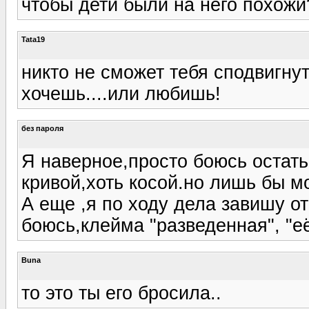
чтобы дети были на него похожи
Tata19
никто не сможет тебя сподвигнут
хочешь....или любишь!
без пароля
Я наверное,просто боюсь остатьс
кривой,хоть косой.но лишь бы мо
А еще ,я по ходу дела завишу от
боюсь,клейма "разведенная", "её
Buna
то это ты его бросила..