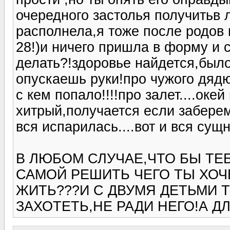
очередного застолья получитьв л
располнела,я тоже после родов 
28!)и ничего пришла в форму и 
делать?!здоровье найдется,было 
опускаешь руки!про чужого дяд
с кем попало!!!!про залет....окей
хитрый,получается если забере
вся испарилась....вот и вся сущн
В ЛЮБОМ СЛУЧАЕ,ЧТО БЫ ТЕ
САМОЙ РЕШИТЬ ЧЕГО ТЫ ХОЧ
ЖИТЬ???И С ДВУМЯ ДЕТЬМИ
ЗАХОТЕТЬ,НЕ РАДИ НЕГО!А Д