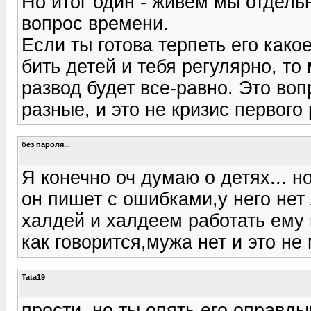
Но итог один - живем мы отдель
вопрос времени.
Если ты готова терпеть его како
бить детей и тебя регулярно, то
развод будет все-равно. Это во
разные, и это не кризис первого
без пароля...
Я конечно оч думаю о детях... н
он пишет с ошибками,у него нет 
халдей и халдеем работать ему в
как говорится,мужа нет и это не 
Tata19
прости ,но ты опять его оправд