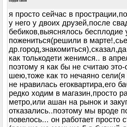
сорри своя
я просто сейчас в прострации,п
у него у двоих друзей,после сва
бебиков,выяснялось бесплодие у
пожениться(решили в марте!,сье
др.город,знакомиться),сказал,д
как толькодети женимся.. в апре
поэтому я как бы не считаю это-
шею,тоже как то нечаяно сели(я 
не нравилась егоквартира,его б
редко ходим в магазин,просто ра
метро,или ашан на рынок и закуп
отказались..поэтому мы вроде по
повелось... он работает просто 