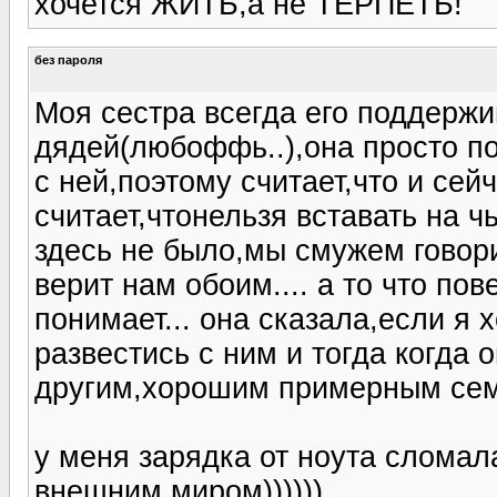
хочется ЖИТЬ,а не ТЕРПЕТЬ!
без пароля
Моя сестра всегда его поддержи
дядей(любоффь..),она просто по
с ней,поэтому считает,что и сейч
считает,чтонельзя вставать на ч
здесь не было,мы смужем говори
верит нам обоим.... а то что пов
понимает... она сказала,если я х
развестись с ним и тогда когд
другим,хорошим примерным семь
у меня зарядка от ноута сломала
внешним миром))))))