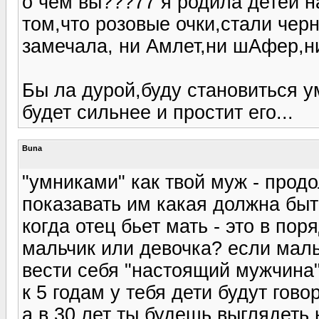
о чем вы???77 я родила детей н
том,что розовые очки,стали черн
замечала, ни Амлет,ни шАфер,ни
Бы ла дурой,буду становиться у
будет сильнее и простит его...
Buna
"умниками" как твой муж - прод
показавать им какая должна быт
когда отец бьет мать - это в пор
мальчик или девочка? если мальч
вести себя "настоящий мужчина".
к 5 годам у тебя дети будут говор
а в 30 лет ты будешь выглядеть н