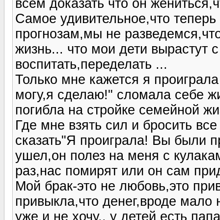
всем доказать что он жениться,ч
Самое удивительное,что теперь 
прогнозам,мы не разведемся,чт
жизнь... что мои дети вырастут с
воспитать,переделать ...
Только мне кажется я проиграла 
могу,я сделаю!" сломала себе жи
погибла на стройке семейной жиз
Где мне взять сил и бросить все
сказать"Я проиграла! Вы были п
ушел,он полез на меня с кулака
раз,нас помирят или он сам прид
Мой брак-это не любовь,это при
привыкла,что денег,вроде мало н
уже и не хочу.. у детей есть пап