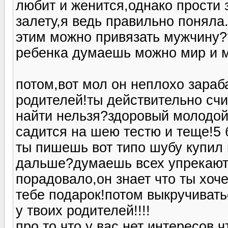
любит и женится,однако прости 
залету,я ведь правильно поняла.
этим можно привязать мужчину??
ребенка думаешь можно мир и м
потом,вот мол он неплохо зара
родителей!ты действительно сч
найти нельзя?здоровый молодой
садится на шею тестю и теще!5
ты пишешь вот типо шубу купил 
дальше?думаешь всех упрекают
порадовало,он знает что ты хо
тебе подарок!потом выкручивать
у твоих родителей!!!!
про то что у вас нет интересов,ч