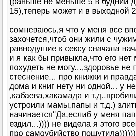
(раньше не меньше 5 в будний д
15),теперь может и в выходной 2
сомневаюсь,я что у меня все впе
захочется,чтоб они жили с чужи
равнодушие к сексу сначала на
и я как бы привыкла,что его нет
похудеть не могу...,здоровье не
стеснение... про книжки и правд
дома и книг нету ни одной... у н
,кабаева,хакамада и т.д.,проби
устроили мамы,папы и т.д.) злит
начинается"Да,еслиб у меня пап
ездил...)))) не видела я этого вс
про самоубийство пошутила))))))