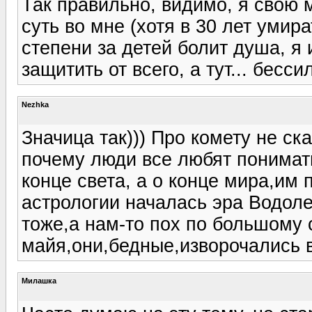
Так правильно, видимо, я свою 
суть во мне (хотя в 30 лет умир
степени за детей болит душа, я 
защитить от всего, а тут... бесс
Nezhka
Значица так))) Про комету не ск
почему люди все любят понимать
конце света, а о конце мира,им п
астрологии началась эра Водол
тоже,а нам-то пох по большому с
майя,они,бедные,изворочались в
Милашка