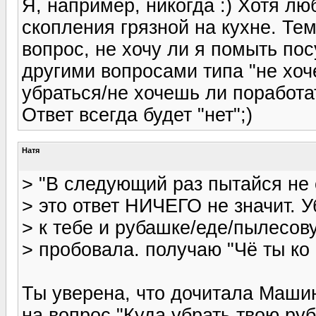
Я, например, никогда :) Хотя лю
скопления грязной на кухне. Тем
вопрос, не хочу ли я помыть пос
другими вопросами типа "не хоч
убраться/не хочешь ли поработа
Ответ всегда будет "нет";)
Натя
> "В следующий раз пытайся не о
> это ответ НИЧЕГО не значит. У
> к тебе и рубашке/еде/пылесову 
> пробовала. получаю "Чё ты ко 
Ты уверена, что дочитала Машин
на вопрос "Куда убрать твою ру