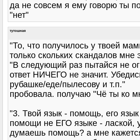
да не совсем я ему говорю ты п
"нет"
тутошная
"То, что получилось у твоей мам
только скольких скандалов мне эт
"В следующий раз пытайся не огр
ответ НИЧЕГО не значит. Убедись
рубашке/еде/пылесову и т.п."
пробовала. получаю "Чё ты ко мн
"3. Твой язык - помощь, его язы
помощи не ЕГО языке - лаской, 
думаешь помощь? а мне кажется