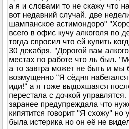
а я и словами то не скажу что н
вот недавний случай. две недели
шампанское астимондоро" "Хоро
всего в офис кучу алкоголя по 
тогда спросил что ей купить когд
30 декабря. "Дорогой вам алкого
местах по работе что ль был. "
а то завтра может не быть и мы
возмущенно "Я сёдня набегался 
иди!" а я тоже выдохшаяся посл
перестала с дочкой управлятся.
заранее предупреждала что нуж
кипятится говорит "Я схожу" но 
была истерика но он её не виде