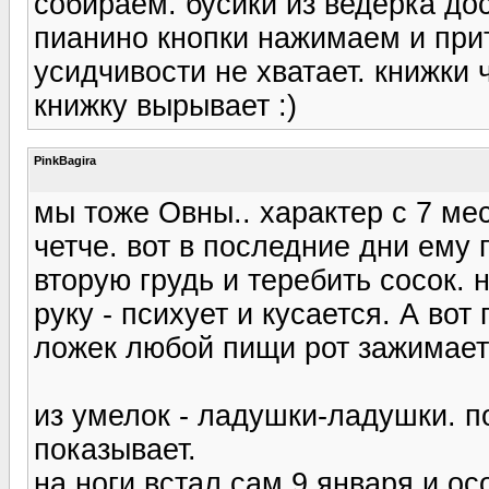
собираем. бусики из ведерка до
пианино кнопки нажимаем и прит
усидчивости не хватает. книжки 
книжку вырывает :)
PinkBagira
мы тоже Овны.. характер с 7 ме
четче. вот в последние дни ему
вторую грудь и теребить сосок. 
руку - психует и кусается. А во
ложек любой пищи рот зажимает 
из умелок - ладушки-ладушки. по
показывает.
на ноги встал сам 9 января и ос