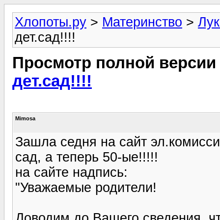
Хлопоты.ру
>
Материнство
>
Лук
дет.сад!!!!
Просмотр полной версии
дет.сад!!!!
Mimosa
Зашла седня на сайт эл.комисси
сад, а теперь 50-ые!!!!!
на сайте надпись:
"Уважаемые родители!
Доводим до Вашего сведения, чт