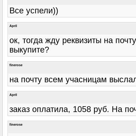
Все успели))
April
ок, тогда жду реквизиты на почт
выкупите?
finerose
на почту всем учасницам высла
April
заказ оплатила, 1058 руб. На по
finerose