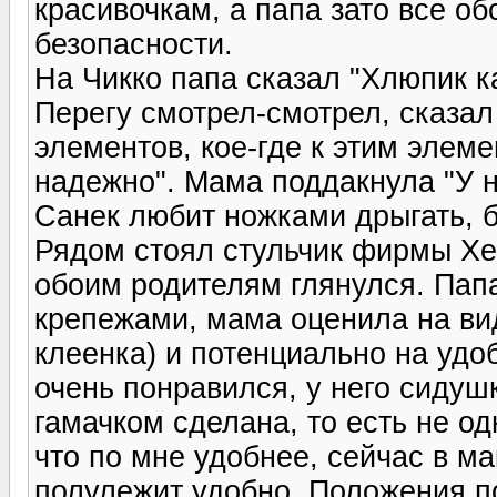
красивочкам, а папа зато все об
безопасности.
На Чикко папа сказал "Хлюпик к
Перегу смотрел-смотрел, сказал
элементов, кое-где к этим элем
надежно". Мама поддакнула "У н
Санек любит ножками дрыгать, б
Рядом стоял стульчик фирмы Хе
обоим родителям глянулся. Пап
крепежами, мама оценила на вид
клеенка) и потенциально на удоб
очень понравился, у него сидуш
гамачком сделана, то есть не од
что по мне удобнее, сейчас в м
полулежит удобно. Положения п