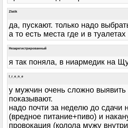
Zlatik
да, пускают. только надо выбрат
а то есть места где и в туалетах
Незарегистрированный
я так поняла, в ниармедик на Щу
I_r_e_n_e
у мужчин очень сложно выявить 
показывают.
надо почти за неделю до сдачи
(вредное питание+пиво) и нака
провокация (колола мужу внутр