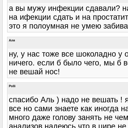
а вы мужу инфекции сдавали? на
на ифекции сдать и на простатит
это я полоумная не умею забива
Аля
ну, у нас тоже все шоколадно у о
ничего. если б было чего, мы б в
не вешай нос!
Polli
спасибо Аль ) надо не вешать ! я
все но сами знаете как иногда н
много даже голову занять не чем
анализов надеюсь что в цире не 