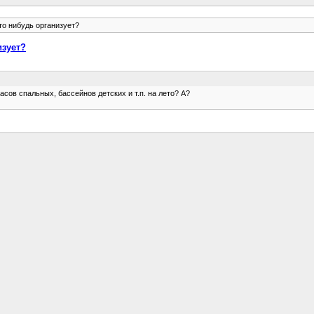
то нибудь организует?
изует?
сов спальных, бассейнов детских и т.п. на лето? А?