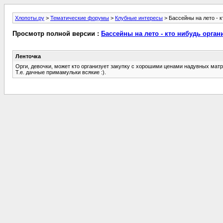
Хлопоты.ру
>
Тематические форумы
>
Клубные интересы
> Бассейны на лето - к
Просмотр полной версии :
Бассейны на лето - кто нибудь орган
Ленточка
Орги, девочки, может кто организует закупку с хорошими ценами надувных матра
Т.е. дачные примамульки всякие :).