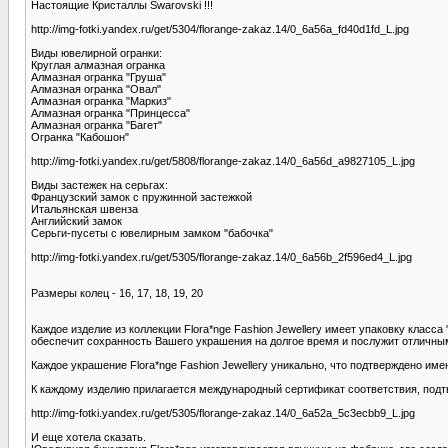
Настоящие Кристаллы Swarovski !!!
http://img-fotki.yandex.ru/get/5304/florange-zakaz.14/0_6a56a_fd40d1fd_L.jpg
Виды ювелирной огранки:
Круглая алмазная огранка
Алмазная огранка "Груша"
Алмазная огранка "Овал"
Алмазная огранка "Маркиз"
Алмазная огранка "Принцесса"
Алмазная огранка "Багет"
Огранка "Кабошон"
http://img-fotki.yandex.ru/get/5808/florange-zakaz.14/0_6a56d_a9827105_L.jpg
Виды застежек на серьгах:
Французский замок с пружинной застежкой
Итальянская швенза
Английский замок
Серьги-пусеты с ювелирным замком "бабочка"
http://img-fotki.yandex.ru/get/5305/florange-zakaz.14/0_6a56b_2f596ed4_L.jpg
Размеры колец - 16, 17, 18, 19, 20
Каждое изделие из коллекции Flora*nge Fashion Jewellery имеет упаковку клас
обеспечит сохранность Вашего украшения на долгое время и послужит отличны
Каждое украшение Flora*nge Fashion Jewellery уникально, что подтверждено им
К каждому изделию прилагается международный сертификат соответствия, подт
http://img-fotki.yandex.ru/get/5305/florange-zakaz.14/0_6a52a_5c3ecbb9_L.jpg
И еще хотела сказать.