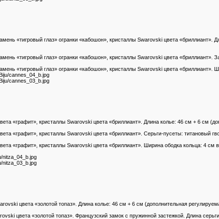
мень «тигровый глаз» огранки «кабошон», кристаллы Swarovski цвета «бриллиант». Дл
мень «тигровый глаз» огранки «кабошон», кристаллы Swarovski цвета «бриллиант». За
мень «тигровый глаз» огранки «кабошон», кристаллы Swarovski цвета «бриллиант». Ши
/Biju/cannes_04_b.jpg
/Biju/cannes_03_b.jpg
а «графит», кристаллы Swarovski цвета «бриллиант». Длина колье: 46 см + 6 см (доп
та «графит», кристаллы Swarovski цвета «бриллиант». Серьги-пусеты: титановый гвоз
та «графит», кристаллы Swarovski цвета «бриллиант». Ширина ободка кольца: 4 см в
u/nitza_04_b.jpg
u/nitza_03_b.jpg
ovski цвета «золотой топаз». Длина колье: 46 см + 6 см (дополнительная регулируема
vski цвета «золотой топаз». Французский замок с пружинной застежкой. Длина серьги 