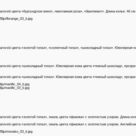
ovski цвета «бургундское вино», «винтажная роза», «бриллиант». Длина колье: 46 см 
/Biju/florange_03_b.jpg
arovski цвета «золотой топаз», «солнечный топаз», «шоколадный топаз». Ювелирная 
arovski цвета «шоколадный топаз». Ювелирная кожа цвета «темный шоколад», прозра
warovski цвета «шоколадный топаз». Ювелирная кожа цвета «темный шоколад», прозра
Biju/manific_04_b.jpg
Biju/manific_03_b.jpg
ovski цвета «золотой топаз», эмаль цвета «фиалка» с золотистым узором. Длина колье
ovski цвета «золотой топаз», эмаль цвета «фиалка» с золотистым узором. Английский
s/Biju/monako_03_b.jpg