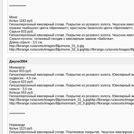
**************
Моне
Колье 1183 руб.
Гипоаллергенный ювелирный сплав. Покрытие из розового золота. Чешское ювели
огранки «кабошон» цвета «бриллиант»; кристаллы Swarovski цвета «бриллиант», 
Серьги 833 руб.
Гипоаллергенный ювелирный сплав. Покрытие из розового золота. Чешское ювели
Серьги-пусеты: титановый гвоздик с ювелирным замком «бабочка».
Длина серьги - 3,5 см.
http://florange.ru/assets/images/Biju/mone_01_b.jpg
http://florange.ru/assets/images/Biju/mone_02_b.jpghttp://florange.ru/assets/images/B
Джули3004
Монмартр
Колье 833 руб.
Гипоаллергенный ювелирный сплав. Покрытие из розового золота. Ювелирный жем
подвески - 4,5 см.
Серьги 623 руб.
Гипоаллергенный ювелирный сплав. Покрытие из розового золота. Ювелирный же
серьги - 3,5 см.
Кольцо 553 руб.
Гипоаллергенный ювелирный сплав. Покрытие из розового золота. Ювелирный жем
http://florange.ru/assets/images/Biju/monmartr_01_b.jpghttp://florange.ru/assets/ima
http://florange.ru/assets/images/Biju/monmartr_02_b.jpghttp://florange.ru/assets/ima
*************
Норманди
Колье 1113 руб.
Гипоаллергенный ювелирный сплав. Платиновое покрытие. Чешское ювелирное ст