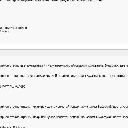
ют свои произведения такие известные бренды как Givenchy и Armani.
е других брендов.
1 года
рное стекло цвета «лаванда» и «фиалка» круглой огранки, кристаллы Swarovski цвета
рное стекло цвета «лаванда» круглой огранки, кристаллы Swarovski цвета «золотой т
iju/versal_04_b.jpg
ное стекло огранки «маркиз» цвета «золотой топаз»; кристаллы Swarovski цвета «зол
рное стекло огранки «маркиз» цвета «золотой топаз»; кристаллы Swarovski цвета «зол
ju/biaritz_03_b.jpg