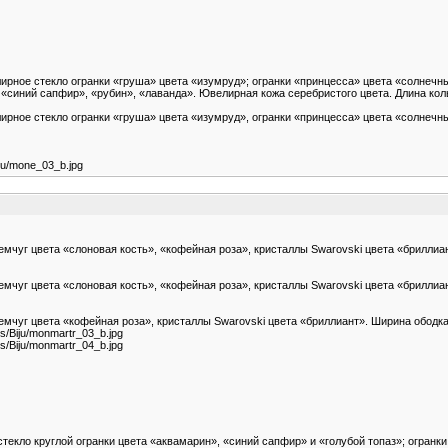
рное стекло огранки «груша» цвета «изумруд»; огранки «принцесса» цвета «солнечный
«синий сапфир», «рубин», «лаванда». Ювелирная кожа серебристого цвета. Длина коль
рное стекло огранки «груша» цвета «изумруд», огранки «принцесса» цвета «солнечны
iju/mone_03_b.jpg
чуг цвета «слоновая кость», «кофейная роза», кристаллы Swarovski цвета «бриллиант
мчуг цвета «слоновая кость», «кофейная роза», кристаллы Swarovski цвета «бриллиа
чуг цвета «кофейная роза», кристаллы Swarovski цвета «бриллиант». Ширина ободка к
ges/Biju/monmartr_03_b.jpg
ges/Biju/monmartr_04_b.jpg
екло круглой огранки цвета «аквамарин», «синий сапфир» и «голубой топаз»; огранки