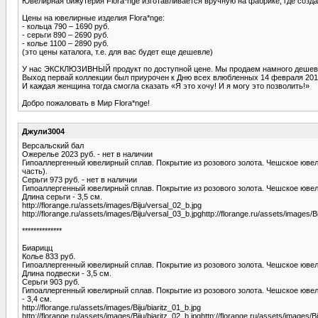
Ювелирная бижутерия Flora*nge изготавливается вручную на фабрике, где созда
Цены на ювелирные изделия Flora*nge:
- кольца 790 – 1690 руб.
- серьги 890 – 2690 руб.
- колье 1100 – 2890 руб.
(это цены каталога, т.е. для вас будет еще дешевле)
У нас ЭКСКЛЮЗИВНЫЙ продукт по доступной цене. Мы продаем намного дешевл
Выход первай коллекции был приурочен к Дню всех влюбленных 14 февраля 201
И каждая женщина тогда смогла сказать «Я это хочу! И я могу это позволить!»
Добро пожаловать в Мир Flora*nge!
Джули3004
Версальский бал
Ожерелье 2023 руб. - нет в наличии
Гипоаллергенный ювелирный сплав. Покрытие из розового золота. Чешское ювели
часть).
Серьги 973 руб. - нет в наличии
Гипоаллергенный ювелирный сплав. Покрытие из розового золота. Чешское ювели
Длина серьги - 3,5 см.
http://florange.ru/assets/images/Biju/versal_02_b.jpg
http://florange.ru/assets/images/Biju/versal_03_b.jpghttp://florange.ru/assets/images/B
**************
Биарицц
Колье 833 руб.
Гипоаллергенный ювелирный сплав. Покрытие из розового золота. Чешское ювелир
Длина подвески - 3,5 см.
Серьги 903 руб.
Гипоаллергенный ювелирный сплав. Покрытие из розового золота. Чешское ювели
- 3,4 см.
http://florange.ru/assets/images/Biju/biaritz_01_b.jpg
http://florange.ru/assets/images/Biju/biaritz_02_b.jpghttp://florange.ru/assets/images/Bi