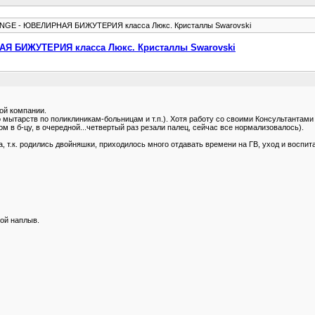
NGE - ЮВЕЛИРНАЯ БИЖУТЕРИЯ класса Люкс. Кристаллы Swarovski
Я БИЖУТЕРИЯ класса Люкс. Кристаллы Swarovski
ой компании.
 мытарств по поликлиникам-больницам и т.п.). Хотя работу со своими Консультантами
ом в б-цу, в очередной...четвертый раз резали палец, сейчас все нормализовалось).
, т.к. родились двойняшки, приходилось много отдавать времени на ГВ, уход и воспита
кой наплыв.