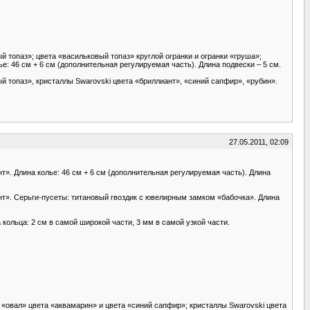
 топаз»; цвета «васильковый топаз» круглой огранки и огранки «груша»;
е: 46 см + 6 см (дополнительная регулируемая часть). Длина подвески – 5 см.
й топаз», кристаллы Swarovski цвета «бриллиант», «синий сапфир», «рубин».
27.05.2011, 02:09
». Длина колье: 46 см + 6 см (дополнительная регулируемая часть). Длина
нт». Серьги-пусеты: титановый гвоздик с ювелирным замком «бабочка». Длина
ольца: 2 см в самой широкой части, 3 мм в самой узкой части.
 «овал» цвета «аквамарин» и цвета «синий сапфир»; кристаллы Swarovski цвета