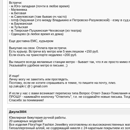
Встречи:
- м.Юго-западная (почти в любое время)
- Матвеевка
- м.Беговая
- м.Савеловская (там бываю оч.часто)
- плтф.Окружная (это между Владыкино и Петровско-Разумовской) - езжу в суд 
- м.Бауманская
- м.Тульская
- м.Тверская-Пушкинская-Чеховская (из театра)
- Одинцово (в любое время из дома)
Еще доставка ЕМС, курьером
Выкупаю на свои. Оплата при встречи.
Есть курьер. Встречи в/у метро или 5 мин.пешком +150 руб.
Если ехать на транспорте недалеко +200 руб.
Вы пишите всегда желаемые станции метро - бывает так, что я их просто мимо п
Указывайте удобное метро в письме. ;)
И еще!
Личку могу не заметить или проглядеть.
Поэтому, если не хотите спрашивать в темке, то пишите на почту, плиз.
sp.zakupki ( @ ) gmail.com
И если у нас с вами возникает переписка типа Вопрос-Ответ-Заказ-Пожелания-и 
ПРОШУ - нажимайте кнопочку "Ответить", т.е. не создавайте новые письма. Тогд
Спасибо за понимание!
Джули3004
Ювелирная бижутерия ручной работы.
20 шикарных моделей!
Все изделия Flora*nge Fashion Jewellery изготовлены из высококачественных ма
Гипоаллергенный аллой, не содержащий никеля с 24-каратным покрытием из золо