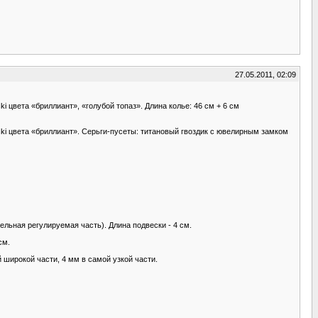
27.05.2011, 02:09
 цвета «бриллиант», «голубой топаз». Длина колье: 46 см + 6 см
ki цвета «бриллиант». Серьги-пусеты: титановый гвоздик с ювелирным замком
ельная регулируемая часть). Длина подвески - 4 см.
см.
 широкой части, 4 мм в самой узкой части.