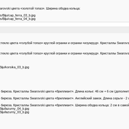
rovski цвета «золотой топаз». Ширина ободка кольца:
es/Biju/cap_ferra_03_b.jpg
es/Biju/cap_ferra_04_b.jpg
кло цвета «голубой топаз» круглой огранки и огранки «изумруд». Кристаллы Swarovski
екло цвета «голубой топаз» круглой огранки и огранки «изумруд». Кристаллы Swarovs
/Biju/korsika_03_b.jpg
ирюза. Кристаллы Swarovski цвета «бриллиант». Длина колье: 46 см + 6 см (дополнит
бирюза. Кристаллы Swarovski цвета «бриллиант». Английский замок. Длина серьги - 2 
бирюза. Кристаллы Swarovski цвета «бриллиант». Ширина ободка кольца: 2 см в самой
/Biju/lazurny_04_b.jpg
/Biju/lazurny_03_b.jpg