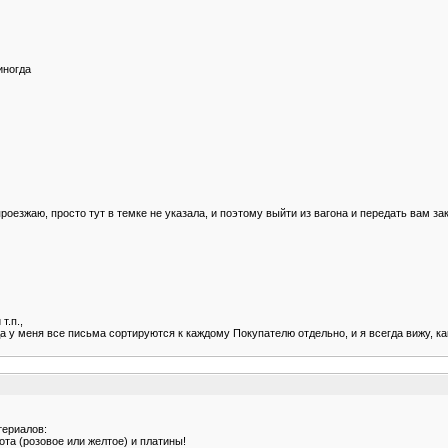
иногда
роезжаю, просто тут в темке не указала, и поэтому выйти из вагона и передать вам з
т.п.,
а у меня все письма сортируются к каждому Покупателю отдельно, и я всегда вижу, ка
териалов:
та (розовое или желтое) и платины!