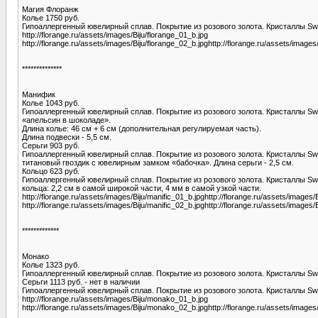
Магия Флоранж
Колье 1750 руб.
Гипоаллергенный ювелирный сплав. Покрытие из розового золота. Кристаллы Swar
http://florange.ru/assets/images/Biju/florange_01_b.jpg
http://florange.ru/assets/images/Biju/florange_02_b.jpghttp://florange.ru/assets/images
**************
Манифик
Колье 1043 руб.
Гипоаллергенный ювелирный сплав. Покрытие из розового золота. Кристаллы Sw
«апельсин в шоколаде».
Длина колье: 46 см + 6 см (дополнительная регулируемая часть).
Длина подвески - 5,5 см.
Серьги 903 руб.
Гипоаллергенный ювелирный сплав. Покрытие из розового золота. Кристаллы Sw
титановый гвоздик с ювелирным замком «бабочка». Длина серьги - 2,5 см.
Кольцо 623 руб.
Гипоаллергенный ювелирный сплав. Покрытие из розового золота. Кристаллы S
кольца: 2,2 см в самой широкой части, 4 мм в самой узкой части.
http://florange.ru/assets/images/Biju/manific_01_b.jpghttp://florange.ru/assets/images/
http://florange.ru/assets/images/Biju/manific_02_b.jpghttp://florange.ru/assets/images/
*************
Монако
Колье 1323 руб.
Гипоаллергенный ювелирный сплав. Покрытие из розового золота. Кристаллы Swar
Серьги 1113 руб. - нет в наличии
Гипоаллергенный ювелирный сплав. Покрытие из розового золота. Кристаллы Swar
http://florange.ru/assets/images/Biju/monako_01_b.jpg
http://florange.ru/assets/images/Biju/monako_02_b.jpghttp://florange.ru/assets/image