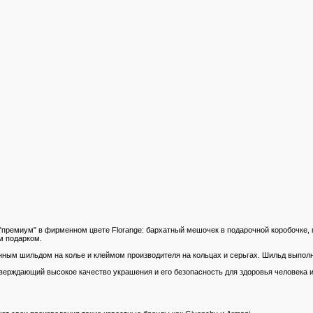
са "премиум" в фирменном цвете Florange: бархатный мешочек в подарочной коробочке
м подарком.
енным шильдом на колье и клеймом производителя на кольцах и серьгах. Шильд выполн
верждающий высокое качество украшения и его безопасность для здоровья человека 