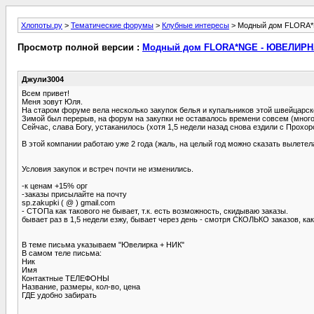
Хлопоты.ру
>
Тематические форумы
>
Клубные интересы
> Модный дом FLORA*
Просмотр полной версии :
Модный дом FLORA*NGE - ЮВЕЛИРНА
Джули3004
Всем привет!
Меня зовут Юля.
На старом форуме вела несколько закупок белья и купальников этой швейцарск
Зимой был перерыв, на форум на закупки не оставалось времени совсем (много
Сейчас, слава Богу, устаканилось (хотя 1,5 недели назад снова ездили с Прохор
В этой компании работаю уже 2 года (жаль, на целый год можно сказать вылетела
Условия закупок и встреч почти не изменились.
-к ценам +15% орг
-заказы присылайте на почту
sp.zakupki ( @ ) gmail.com
- СТОПа как такового не бывает, т.к. есть возможность, скидываю заказы.
бывает раз в 1,5 недели езжу, бывает через день - смотря СКОЛЬКО заказов, ка
В теме письма указываем "Ювелирка + НИК"
В самом теле письма:
Ник
Имя
Контактные ТЕЛЕФОНЫ
Название, размеры, кол-во, цена
ГДЕ удобно забирать