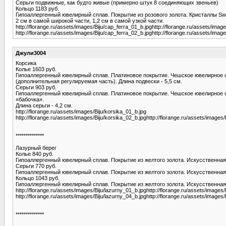
Серьги подвижные, как будто живые (примерно штук 8 соединяющих звеньев)
Кольцо 1183 руб.
Гипоаллергенный ювелирный сплав. Покрытие из розового золота. Кристаллы Swa
2 см в самой широкой части, 1,2 см в самой узкой части.
http://florange.ru/assets/images/Biju/cap_ferra_01_b.jpghttp://florange.ru/assets/imag
http://florange.ru/assets/images/Biju/cap_ferra_02_b.jpghttp://florange.ru/assets/imag
Джули3004
Корсика
Колье 1603 руб.
Гипоаллергенный ювелирный сплав. Платиновое покрытие. Чешское ювелирное сте
(дополнительная регулируемая часть). Длина подвески - 5,5 см.
Серьги 903 руб.
Гипоаллергенный ювелирный сплав. Платиновое покрытие. Чешское ювелирное ст
«бабочка».
Длина серьги - 4,2 см.
http://florange.ru/assets/images/Biju/korsika_01_b.jpg
http://florange.ru/assets/images/Biju/korsika_02_b.jpghttp://florange.ru/assets/images
**************
Лазурный берег
Колье 840 руб.
Гипоаллергенный ювелирный сплав. Покрытие из желтого золота. Искусственная б
Серьги 770 руб.
Гипоаллергенный ювелирный сплав. Покрытие из желтого золота. Искусственная 
Кольцо 1043 руб.
Гипоаллергенный ювелирный сплав. Покрытие из желтого золота. Искусственная 
http://florange.ru/assets/images/Biju/lazurny_01_b.jpghttp://florange.ru/assets/images
http://florange.ru/assets/images/Biju/lazurny_04_b.jpghttp://florange.ru/assets/images
**************