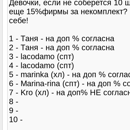
Девочки, если не соберется 10 ш
еще 15%фирмы за некомплект? к
себе!
1 - Таня - на доп % согласна
2 - Таня - на доп % согласна
3 - lacodamo (спт)
4 - lacodamo (спт)
5 - marinka (хл) - на доп % согла
6 - Marina-rina (спт) - на доп % 
7 - Kro (хл) - на доп% НЕ соглас
8 -
9 -
10 -