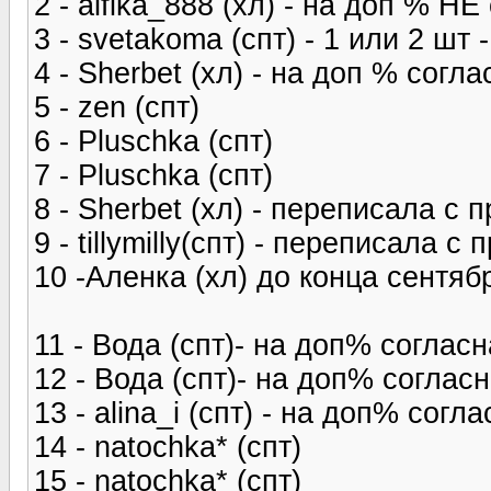
2 - alfika_888 (хл) - на доп % НЕ
3 - svetakoma (спт) - 1 или 2 шт
4 - Sherbet (хл) - на доп % согла
5 - zen (спт)
6 - Pluschka (спт)
7 - Pluschka (спт)
8 - Sherbet (хл) - переписала с 
9 - tillymilly(спт) - переписала с
10 -Аленка (хл) до конца сентяб
11 - Вода (спт)- на доп% согласн
12 - Вода (спт)- на доп% соглас
13 - alina_i (спт) - на доп% согл
14 - natochka* (спт)
15 - natochka* (спт)