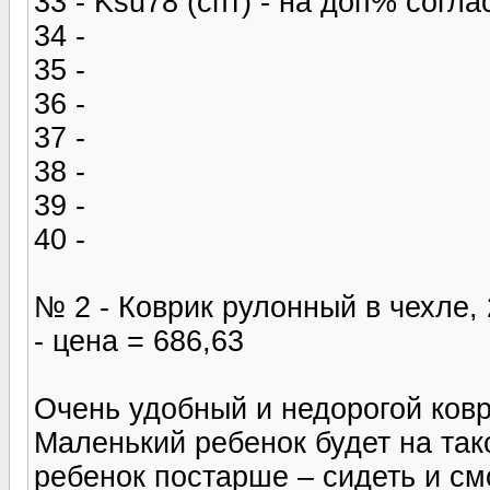
33 - Ksu78 (спт) - на доп% согла
34 -
35 -
36 -
37 -
38 -
39 -
40 -
№ 2 - Коврик рулонный в чехл
- цена = 686,63
Очень удобный и недорогой ковр
Маленький ребенок будет на тако
ребенок постарше – сидеть и см