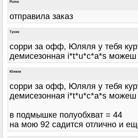
Puma
отправила заказ
Тусик
сорри за офф, Юляля у тебя курт
демисезонная i*t*u*c*a*s може
Юляля
сорри за офф, Юляля у тебя курт
демисезонная i*t*u*c*a*s може
в подмышке полуобхват = 44
на мою 92 садится отлично и еще