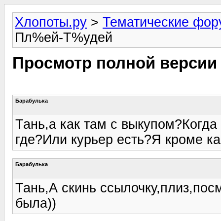
Хлопоты.ру
>
Тематические фо
Пл%ей-Т%удей
Просмотр полной версии
Барабулька
Тань,а как там с выкупом?Когда
где?Или курьер есть?Я кроме как
Барабулька
Тань,А скинь ссылочку,плиз,посм
была))