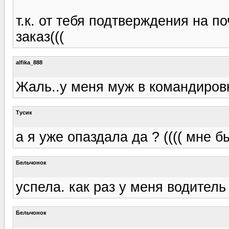
т.к. от тебя подтверждения на п
заказ(((
alfika_888
Жаль..у меня муж в командировк
Тусик
а я уже опаздала да ? (((( мне б
Бельчонок
успела. как раз у меня водитель
Бельчонок