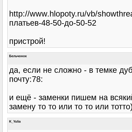
http://www.hlopoty.ru/vb/showth
платьев-48-50-до-50-52
пристрой!
Бельчонок
да, если не сложно - в темке ду
почту:78:
и ещё - заменки пишем на всякий
замену то то или то то или тотто
K_Yulia