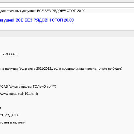
ки для стильных девушек! ВСЕ БЕЗ РЯДОВ!!! СТОП 20.09
 девушек! ВСЕ БЕЗ РЯДОВ!!! СТОП 20.09
УРАААА!!!
 в наличии (если зима 2011/2012.. если прошлая зима и весна,то уже не будет)
**CAS (фирму пишем ТОЛЬКО со ***)
p://www.itucas.ru/N101.html)
!
 РАСПРОДАЖА!
го нет в наличии