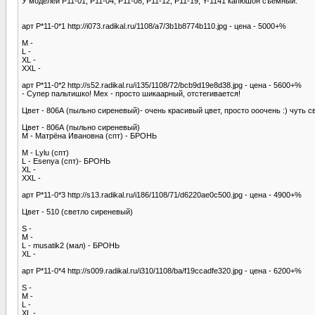
У моделей P11-01, P11-04, P11-08, P11-12, P11-19, Y-1141 капюшон съемный.
арт Р*11-0*1 http://i073.radikal.ru/1108/a7/3b1b8774b110.jpg - цена - 5000+%
M -
L -
XL -
XXL -
арт Р*11-0*2 http://s52.radikal.ru/i135/1108/72/bcb9d19e8d38.jpg - цена - 5600+%
- Супер пальтишко! Мех - просто шикаарный, отстегивается!
Цвет - 806А (пыльно сиреневый)- очень красивый цвет, просто ооочень :) чуть св
Цвет - 806А (пыльно сиреневый)
M - Матрёна Ивановна (спт) - БРОНЬ
M - Lylu (спт)
L - Esenya (спт)- БРОНЬ
XL -
XXL -
арт Р*11-0*3 http://s13.radikal.ru/i186/1108/71/d6220ae0c500.jpg - цена - 4900+%
Цвет - 510 (светло сиреневый)
S -
M -
L - musatik2 (мал) - БРОНЬ
XL -
арт Р*11-0*4 http://s009.radikal.ru/i310/1108/ba/f19ccadfe320.jpg - цена - 6200+%
S -
M -
L -
XL -