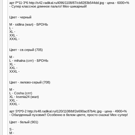
арт Р*11-3*6 http://s42.radikal.ru/i096/1108/87/cb8283b544dd.jpg - цена - 6000+%
- Супер классное длинное пальто! Мех-шикарный!
Цвет - черный
M - sidlina (мал) - БРОНЬ
L -
XL -
XXL -
XXХL -
Цвет - св.серый (705)
M -
L - mihalna (спт) - БРОНЬ
XL -
XXL -
XXХL -
Цвет - лилово-серый (708)
M -
L - Cosha (спт)
XL - ksenia24 (мал)
XXL -
XXХL -
арт S*0*0-2 http://s48.radikal.ru/i120/1108/bf/2e690ac87b4c.jpg - цена - 4900+%
- Обалденный пуховик!! Особенно в белом цвете, просто сказка! Мех-супер!
Цвет - белый (901)
S -
M -