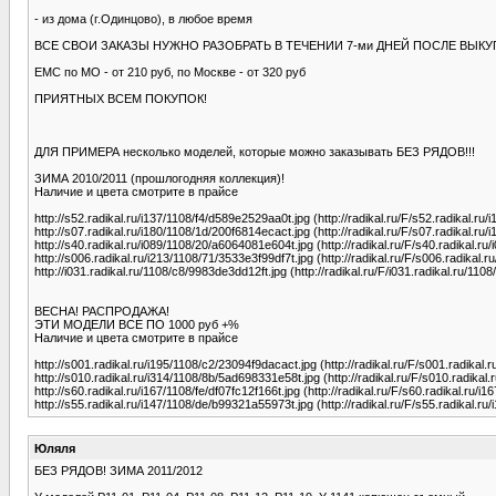
- из дома (г.Одинцово), в любое время
ВСЕ СВОИ ЗАКАЗЫ НУЖНО РАЗОБРАТЬ В ТЕЧЕНИИ 7-ми ДНЕЙ ПОСЛЕ ВЫКУ
ЕМС по МО - от 210 руб, по Москве - от 320 руб
ПРИЯТНЫХ ВСЕМ ПОКУПОК!
ДЛЯ ПРИМЕРА несколько моделей, которые можно заказывать БЕЗ РЯДОВ!!!
ЗИМА 2010/2011 (прошлогодняя коллекция)!
Наличие и цвета смотрите в прайсе
http://s52.radikal.ru/i137/1108/f4/d589e2529aa0t.jpg (http://radikal.ru/F/s52.radikal.r
http://s07.radikal.ru/i180/1108/1d/200f6814ecact.jpg (http://radikal.ru/F/s07.radikal.
http://s40.radikal.ru/i089/1108/20/a6064081e604t.jpg (http://radikal.ru/F/s40.radikal.r
http://s006.radikal.ru/i213/1108/71/3533e3f99df7t.jpg (http://radikal.ru/F/s006.radikal
http://i031.radikal.ru/1108/c8/9983de3dd12ft.jpg (http://radikal.ru/F/i031.radikal.ru/1
ВЕСНА! РАСПРОДАЖА!
ЭТИ МОДЕЛИ ВСЕ ПО 1000 руб +%
Наличие и цвета смотрите в прайсе
http://s001.radikal.ru/i195/1108/c2/23094f9dacact.jpg (http://radikal.ru/F/s001.radikal
http://s010.radikal.ru/i314/1108/8b/5ad698331e58t.jpg (http://radikal.ru/F/s010.radikal
http://s60.radikal.ru/i167/1108/fe/df07fc12f166t.jpg (http://radikal.ru/F/s60.radikal.ru/
http://s55.radikal.ru/i147/1108/de/b99321a55973t.jpg (http://radikal.ru/F/s55.radikal.r
Юляля
БЕЗ РЯДОВ! ЗИМА 2011/2012