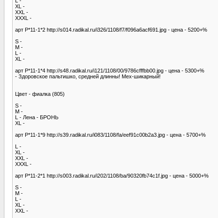
L -
XL -
XXL -
XXХL -
арт Р*11-1*2 http://s014.radikal.ru/i326/1108/f7/f096a6acf691.jpg - цена - 5200+%
S -
M -
L -
XL -
арт Р*11-1*4 http://s48.radikal.ru/i121/1108/00/9786cfffbb00.jpg - цена - 5300+%
- Здоровское пальтишко, средней длинны! Мех-шикарный!
Цвет - фиалка (805)
S -
M -
L - Лена - БРОНЬ
XL -
арт Р*11-1*9 http://s39.radikal.ru/i083/1108/fa/eef91c00b2a3.jpg - цена - 5700+%
L -
XL -
XXL -
XXХL -
арт Р*11-2*1 http://s003.radikal.ru/i202/1108/ba/90320fb74c1f.jpg - цена - 5000+%
S -
M -
L -
XL -
XXL -