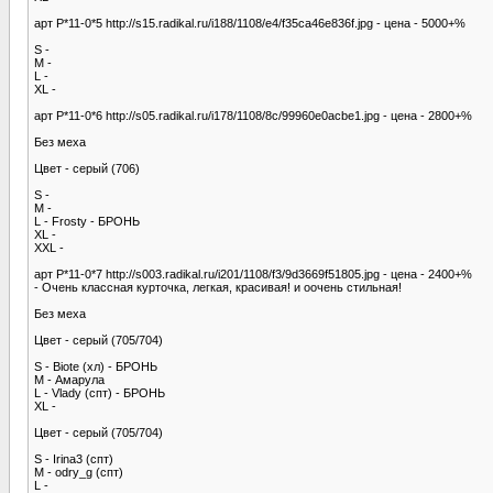
арт Р*11-0*5 http://s15.radikal.ru/i188/1108/e4/f35ca46e836f.jpg - цена - 5000+%
S -
M -
L -
XL -
арт Р*11-0*6 http://s05.radikal.ru/i178/1108/8c/99960e0acbe1.jpg - цена - 2800+%
Без меха
Цвет - серый (706)
S -
M -
L - Frosty - БРОНЬ
XL -
XXL -
арт Р*11-0*7 http://s003.radikal.ru/i201/1108/f3/9d3669f51805.jpg - цена - 2400+%
- Очень классная курточка, легкая, красивая! и оочень стильная!
Без меха
Цвет - серый (705/704)
S - Biote (хл) - БРОНЬ
M - Амарула
L - Vlady (спт) - БРОНЬ
XL -
Цвет - серый (705/704)
S - Irina3 (спт)
M - odry_g (спт)
L -