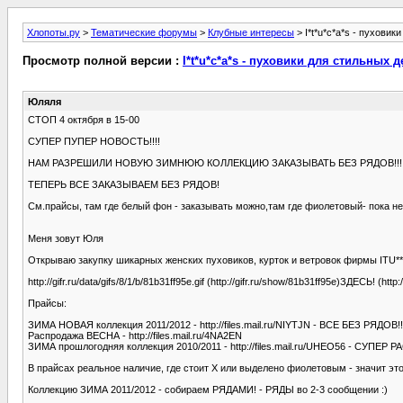
Хлопоты.ру
>
Тематические форумы
>
Клубные интересы
> I*t*u*c*a*s - пухови
Просмотр полной версии :
I*t*u*c*a*s - пуховики для стильных
Юляля
СТОП 4 октября в 15-00
СУПЕР ПУПЕР НОВОСТЬ!!!!
НАМ РАЗРЕШИЛИ НОВУЮ ЗИМНЮЮ КОЛЛЕКЦИЮ ЗАКАЗЫВАТЬ БЕЗ РЯДОВ!!!!! 
ТЕПЕРЬ ВСЕ ЗАКАЗЫВАЕМ БЕЗ РЯДОВ!
См.прайсы, там где белый фон - заказывать можно,там где фиолетовый- пока нет
Меня зовут Юля
Открываю закупку шикарных женских пуховиков, курток и ветровок фирмы ITU*
http://gifr.ru/data/gifs/8/1/b/81b31ff95e.gif (http://gifr.ru/show/81b31ff95e)ЗДЕСЬ! (htt
Прайсы:
ЗИМА НОВАЯ коллекция 2011/2012 - http://files.mail.ru/NIYTJN - ВСЕ БЕЗ РЯДОВ!!
Распродажа ВЕСНА - http://files.mail.ru/4NA2EN
ЗИМА прошлогодняя коллекция 2010/2011 - http://files.mail.ru/UHEO56 - СУПЕР
В прайсах реальное наличие, где стоит Х или выделено фиолетовым - значит это
Коллекцию ЗИМА 2011/2012 - собираем РЯДАМИ! - РЯДЫ во 2-3 сообщении :)