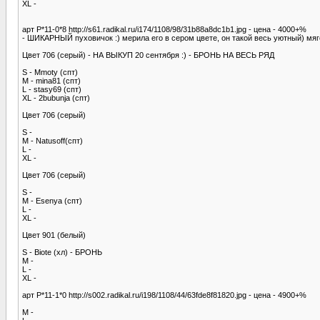
XL -
арт Р*11-0*8 http://s61.radikal.ru/i174/1108/98/31b88a8dc1b1.jpg - цена - 4000+%
- ШИКАРНЫЙ пуховичок :) мерила его в сером цвете, он такой весь уютный) м
Цвет 706 (серый) - НА ВЫКУП 20 сентября :) - БРОНЬ НА ВЕСЬ РЯД
S - Mmoty (спт)
M - mina81 (спт)
L - stasy69 (спт)
XL - 2bubunja (спт)
Цвет 706 (серый)
S -
M - Natusoff(спт)
L -
XL -
Цвет 706 (серый)
S -
M - Esenya (спт)
L -
XL -
Цвет 901 (белый)
S - Biote (хл) - БРОНЬ
M -
L -
XL -
арт Р*11-1*0 http://s002.radikal.ru/i198/1108/44/63fde8f81820.jpg - цена - 4900+%
M -