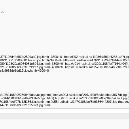
ПА!
u/i137/1108/f4/d589e2529aa0.jpg.html) -3500+%, http://i002.radikal.ru/1108/fd/591e42381a47t.jp
ru/i180/1108/1d/200f6814ecac.jpg.html)-3900+%, http://s03.radikal.ru/i176/1108/24/03914eeb05b
u/i089/1108/20/a6064081e604.jpg.html)-3300+%, http://s014.radikal.ru/i329/1108/fb/7f164ef04f41
.ru/i213/1108/71/3533e3f99df7.jpg.html)-4300+%, http://s56.radikal.ru/i152/1108/ea/463e016299
108/c8/9983de3dd12f.jpg.html)-4200+%
.ru/i195/1108/c2/23094f9dacac.jpg.html) http://s003.radikal.ru/i201/1108/6e/8cfdbae3877dt.jpg (
.ru/i314/1108/8b/5ad698331e58.jpg.html) http://s51.radikal.ru/i133/1108/12/0be36ef5482ct.jpg (
i167/1108/fe/df07fc12f166.jpg.html) http://s55.radikal.ru/i147/1108/be/8d9336444207t.jpg (http:
u/i147/1108/de/b99321a55973.jpg.html)