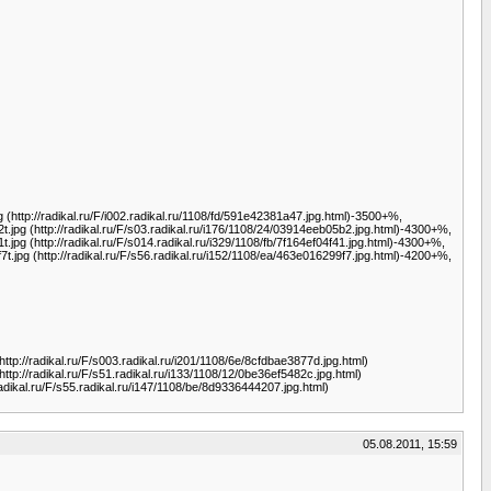
g (http://radikal.ru/F/i002.radikal.ru/1108/fd/591e42381a47.jpg.html)-3500+%,
2t.jpg (http://radikal.ru/F/s03.radikal.ru/i176/1108/24/03914eeb05b2.jpg.html)-4300+%,
t.jpg (http://radikal.ru/F/s014.radikal.ru/i329/1108/fb/7f164ef04f41.jpg.html)-4300+%,
f7t.jpg (http://radikal.ru/F/s56.radikal.ru/i152/1108/ea/463e016299f7.jpg.html)-4200+%,
http://radikal.ru/F/s003.radikal.ru/i201/1108/6e/8cfdbae3877d.jpg.html)
http://radikal.ru/F/s51.radikal.ru/i133/1108/12/0be36ef5482c.jpg.html)
//radikal.ru/F/s55.radikal.ru/i147/1108/be/8d9336444207.jpg.html)
05.08.2011, 15:59