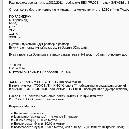
Распродажа весны и зима 2010/2011 - собираем БЕЗ РЯДОВ! - ваши ЗАКАЗЫ в 4
О том, как выбрать пуховик, как стирать и т.д можно почитать ЗДЕСЬ (http://www.it
ПО РАЗМЕРАМ:
S-42 размер,
М-44,
L-46,
XL-48,
XXL-50,
XXXL-52
Куртки и пуховики идут размер в размер.
Если у вас пограничный размер, то берите бОльший!
Буду стараться бронировать ваши заказы раз в 3-4 дня, чтоб они точно
Условия:
ОРГ – 15%
К ЦЕНАМ В ПРАЙСЕ ПРИБАВЛЯЙТЕ 15%
ЗАКАЗЫ ПРИНИМАЮ НА ПОЧТУ ulia-sp@mail.ru
В теме письма - "ПУХОВИК + НИК (Хлопоты)" - обязательно указывать форум!
В письме - ВАШ НИК, ФИО полностью, ТЕЛЕФОН, артикул, цвет (цифра+слово), 
После СТОП заказа изменения, заказы/отказы не принимаются.
Из ЗАКРЫТОГО ряда НЕ выписываю!
Встречи в Москве:
- м.Киевская (выходные)
- м.Царицино (выходные) - не менее 5 человек
- м.Динамо-будни, 10.05 в метро
- м.Белорусская-будни, 10.00 в метро
- м.Кожуховская-будни, 8.50 в метро, или с 10 до 17(10 мин от метро пешком)