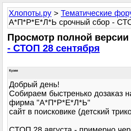
Хлопоты.ру
>
Тематические фо
А*П*Р*Е*Л*Ь срочный сбор - СТ
Просмотр полной версии
- СТОП 28 сентября
Кузяя
Добрый день!
Собираем быстренько дозаказ н
фирма "А*П*Р*Е*Л*Ь"
сайт в поисковике (детский трик
СТОП 28 августа - примерно чер