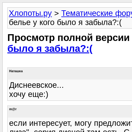
Хлопоты.ру
>
Тематические фо
белье у кого было я забыла?:(
Просмотр полной версии
было я забыла?:(
Наташка
Диснеевское...
хочу еще:)
m@r
если интересует, могу предлож