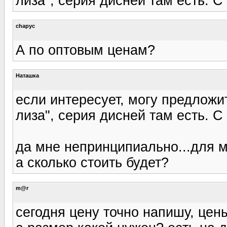
лиза", серия дисней там есть. С
chapyc
А по оптовым ценам?
Наташка
если интересует, могу предлож
лиза", серия дисней там есть. С
да мне непринципиально...для м
а сколько стоить будет?
m@r
сегодня цену точно напишу, цен