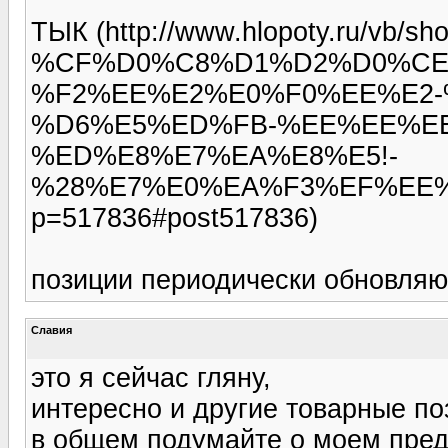
ТЫК (http://www.hlopoty.ru/vb/sh
%CF%D0%C8%D1%D2%D0%CE%
%F2%EE%E2%E0%F0%EE%E2-
%D6%E5%ED%FB-%EE%EE%E
%ED%E8%E7%EA%E8%E5!-
%28%E7%E0%EA%F3%EF%EE%
p=517836#post517836)
позиции периодически обновляю
Славия
это я сейчас гляну,
интересно и другие товарные поз
в общем подумайте о моем пре