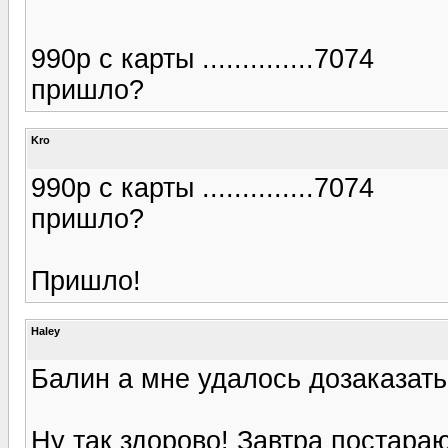
990р с карты ..............7074
пришло?
Kro
990р с карты ..............7074
пришло?
Пришло!
Haley
Балин а мне удалось дозаказать
Ну так здорово! Завтра постараю