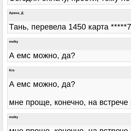
Арина_Д
Тань, перевела 1450 карта ****
melky
А емс можно, да?
Kro
А емс можно, да?
мне проще, конечно, на встрече 
melky
мне проще, конечно, на встрече 