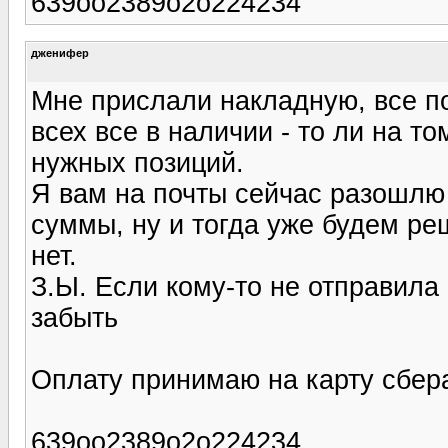
639оо2389о2о224234
дженифер
Мне прислали накладную, все по
всех все в наличии - то ли на то
нужных позиций.
Я вам на почты сейчас разошлю
суммы, ну и тогда уже будем ре
нет.
З.Ы. Если кому-то не отправила
забыть
Оплату принимаю на карту сбера 
639оо2389о2о224234