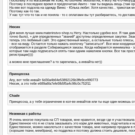
Поскольку я по магазинам не хожу, но ооочень любопытна, я могу на что-нибуудь
Поэтому в последнее время я предпочитаю Авито - там ты видишь вещь (там орги 
На еве вот подсела на одежду Винкс - Юлька любит. Хотя качество... трикотаж м
Поэтому как-то так.
У нас тут что-то так и не поняла - то с оплатами вы тут разбираетесь, то доста
Нюсик
Для меня лучше www.materinstvo-shop.ru Нету. Настолько удобно все. Я там давн
точно было), + для определенных "званий" доступны определенные закупки. Зван
теперь это любимый сайт. Это единственный минус, а остальные только плюсы, 
- все на виду. Остается только нажать кнопочку "записаться". Все мои координ
отображается в разделе Собирающиеся заказы. Когда набирается минималка - за
которые там надо подписаться опять-таки одним нажатием кнопки. Все так просто
регистрации))))
а можно мне приглашение? а то зарегилась, а инвайта нет))
Принцесска
Any, вот тебе инвайт 6d30a4b64e53892126b3ffe9ce990773
Нюсик, а это тебе e689a6fa7efe5fb5f5a4c98c0c752f11
Chade
Принцесска, а у тебя ограничение в кол-ве инвайтов или ты еще один можешь сг
Неземная с работы
Я очень многое покупала на СП товаров, мне нравится, везде где я участвовала
Единственное что я не стала заказывать это корм для животных, подсчитала и н
Единственное, можно наколоться с качеством товара, мне например продали в п
(хорошие ткани, мембрана), но подделка и поэтому должна стоить дешевле, пос