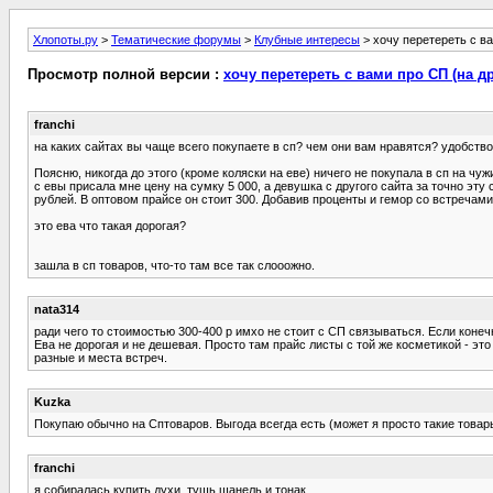
Хлопоты.ру
>
Тематические форумы
>
Клубные интересы
> хочу перетереть с ва
Просмотр полной версии :
хочу перетереть с вами про СП (на др
franchi
на каких сайтах вы чаще всего покупаете в сп? чем они вам нравятся? удобство и
Поясню, никогда до этого (кроме коляски на еве) ничего не покупала в сп на чуж
с евы присала мне цену на сумку 5 000, а девушка с другого сайта за точно эт
рублей. В оптовом прайсе он стоит 300. Добавив проценты и гемор со встречами
это ева что такая дорогая?
зашла в сп товаров, что-то там все так слооожно.
nata314
ради чего то стоимостью 300-400 р имхо не стоит с СП связываться. Если конечно
Ева не дорогая и не дешевая. Просто там прайс листы с той же косметикой - э
разные и места встреч.
Kuzka
Покупаю обычно на Сптоваров. Выгода всегда есть (может я просто такие товары 
franchi
я собиралась купить духи, тушь шанель и тонак.