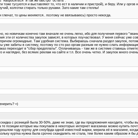
 "наброситься" и так же быстро "остыть".
тоже тусуются и выставляют то, что ест в наличии и пристрой), и беру. Или у оргов на
нучий, колготки стирать только руками. Зато какие там стеллы!
вки глючат, то цены меняются.. поэтому не ввязываюсь) просто некогда.
о, но новичкам конечно там вначале не очень легко, ибо для получения первого "звани
ия эти от количества закупок зависят, в которых поучаствовал. У меня сейчас уже с
причем огромадные. Там удобная система. Выбираешь сначала раздел закупок, потом з
аты уже забиты в систему, поэтому по сто раз оргам разным не нужно слать информацию
каз переходит в "сбор предоплаты". Оплачиваешь - там же в системе ставишь отметку 
 и наглядно, без всяких реклам на сайте и т.п. Все очень четко. И закупок много оче
енерить? =)
 скидка с розницей была 30-50%, даже не знаю, где вы предложения находите, чтобы вы
а те позиции которые мы покупаем в некоторых интернет магазинах можно купить почти
рошлом году куртку для сноубрда одной известной марки, мерила её в магазине, когда
кольку куртка нужна была срочно скандалить не стала, тем более каким образом я бы 