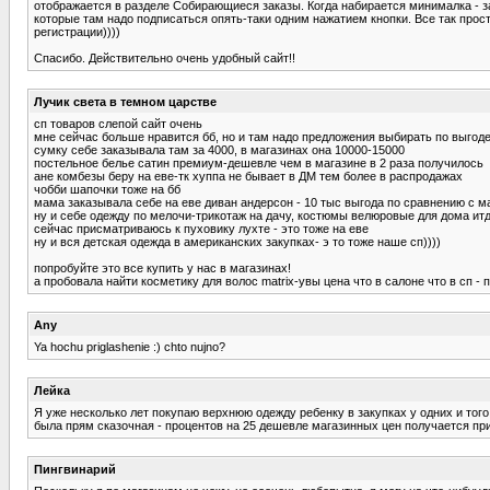
отображается в разделе Собирающиеся заказы. Когда набирается минималка - за
которые там надо подписаться опять-таки одним нажатием кнопки. Все так просто
регистрации))))
Спасибо. Действительно очень удобный сайт!!
Лучик света в темном царстве
cп товаров слепой сайт очень
мне сейчас больше нравится бб, но и там надо предложения выбирать по выгод
сумку себе заказывала там за 4000, в магазинах она 10000-15000
постельное белье сатин премиум-дешевле чем в магазине в 2 раза получилось
ане комбезы беру на еве-тк хуппа не бывает в ДМ тем более в распродажах
чобби шапочки тоже на бб
мама заказывала себе на еве диван андерсон - 10 тыс выгода по сравнению с 
ну и себе одежду по мелочи-трикотаж на дачу, костюмы велюровые для дома ит
сейчас присматриваюсь к пуховику лухте - это тоже на еве
ну и вся детская одежда в американских закупках- э то тоже наше сп))))
попробуйте это все купить у нас в магазинах!
а пробовала найти косметику для волос matrix-увы цена что в салоне что в сп - 
Any
Ya hochu priglashenie :) chto nujno?
Лейка
Я уже несколько лет покупаю верхнюю одежду ребенку в закупках у одних и того 
была прям сказочная - процентов на 25 дешевле магазинных цен получается прим
Пингвинарий