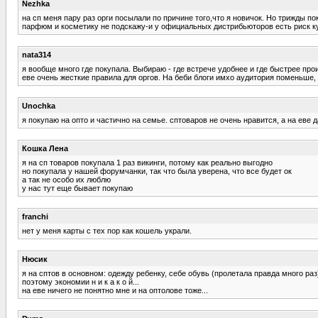
Nezhka
на сп меня пару раз орги посылали по причине того,что я новичок. Но трижды по
парфюм и косметику не подскажу-и у официальных дистрибьюторов есть риск ку
nata314
я вообще много где покупала. Выбираю - где встрече удобнее и где быстрее про
еве очень жесткие правила для оргов. На беби блоги имхо аудитория поменьше, 
Unochka
я покупаю на опто и частично на семье. сптоваров не очень нравится, а на еве 
Кошка Лена
я на сп товаров покупала 1 раз викинги, потому как реально выгодно
но покупала у нашей форумчанки, так что была уверена, что все будет ок
а так не особо их люблю
у нас тут еще бывает покупаю
franchi
нет у меня карты с тех пор как кошель украли.
Нюсик
я на сптов в основном: одежду ребенку, себе обувь (пролетала правда много раз
поэтому экономии н и к а к о й...
на еве ничего не понятно мне и на оптолове тоже...