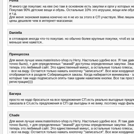
Puma
Я много где покупаю: на еве (но там в основном есть закупки и орги у которых н
Покупаю 90% детские вещи и обувь. Остальные 10% это игрушки, вещи или обув
и т.д.
Для меня экономия важна конечно но я не из-за этого в СП участвую. Мне лишни
цены дешевле чем в интернет-магазинах
Daniella
в сптоваров иногда что-то покупаю. но обычно более крупные покупки, чтоб из 
меньше мне кажется..
Принцесска
Для меня лучше www.materinstvo-shop.ru Нету. Настолько удобно все. Я там давн
точно было), + для определенных "званий" доступны определенные закупки. Зван
теперь это любимый сайт. Это единственный минус, а остальные только плюсы, 
- все на виду. Остается только нажать кнопочку "записаться". Все мои координ
отображается в разделе Собирающиеся заказы. Когда набирается минималка - за
которые там надо подписаться опять-таки одним нажатием кнопки. Все так просто
регистрации))))
Багира
просто не надо бросаться на все предложения СП.есть реально выгодные предло
заказала в Сп,есть предложения в СП где выгодны я не вижу. поэтому надо фил
Chade
Для меня лучше www.materinstvo-shop.ru Нету. Настолько удобно все. Я там давн
точно было), + для определенных "званий" доступны определенные закупки. Зван
теперь это любимый сайт. Это единственный минус, а остальные только плюсы, 
- все на виду. Остается только нажать кнопочку "записаться". Все мои координ