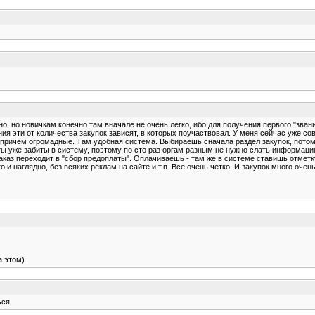
о, но новичкам конечно там вначале не очень легко, ибо для получения первого "звани
ия эти от количества закупок зависят, в которых поучаствовал. У меня сейчас уже с
причем огромадные. Там удобная система. Выбираешь сначала раздел закупок, потом з
аты уже забиты в систему, поэтому по сто раз оргам разным не нужно слать информацию
каз переходит в "сбор предоплаты". Оплачиваешь - там же в системе ставишь отметку 
 и наглядно, без всяких реклам на сайте и т.п. Все очень четко. И закупок много оче
а этом)
ься