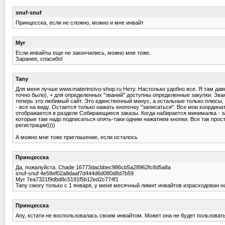
snuf-snuf
Принцесска, если не сложно, можно и мне инвайт
Myr
Если инвайты еще не закончились, можно мне тоже.
Заранее, спасибо!
Tany
Для меня лучше www.materinstvo-shop.ru Нету. Настолько удобно все. Я там давн
точно было), + для определенных "званий" доступны определенные закупки. Зван
теперь это любимый сайт. Это единственный минус, а остальные только плюсы, 
- все на виду. Остается только нажать кнопочку "записаться". Все мои координ
отображается в разделе Собирающиеся заказы. Когда набирается минималка - за
которые там надо подписаться опять-таки одним нажатием кнопки. Все так просто
регистрации))))
А можно мне тоже приглашение, если осталось
Принцесска
Да, пожалуйста. Chade 16773dacbbec986cb5a28962fc8d5a8a
snuf-snuf 4e58ef02a8daaf7d444d6d080d8d7b59
Myr 7ea7321f9dbd8c5191f5b12ed2c774f1
Tany смогу только с 1 января, у меня месячный лимит инвайтов израсходован н
Принцесска
Any, кстати не воспользовалась своим инвайтом. Может она не будет пользоват