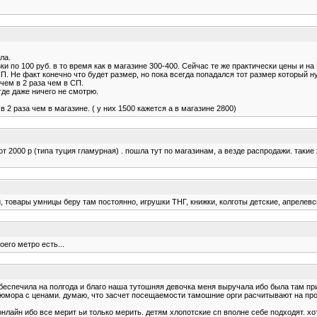
ла.
 по 100 руб. в то время как в магазине 300-400. Сейчас те же практически цены и на 
СП. Не факт конечно что будет размер, но пока всегда попадался тот размер который н
ем в 2 раза чем в СП.
где даже ничего не смотрю.
2 раза чем в магазине. ( у них 1500 кажется а в магазине 2800)
т 2000 р (типа туция гламурная) . пошла тут по магазинам, а везде распродажи. такие
 товары умницы беру там постоянно, игрушки ТНГ, книжки, колготы детские, апрелевс
оего метро есть...
обеспечила на полгода и благо наша тутошняя девочка меня выручала ибо была там при
ла юмора с ценами. думаю, что засчет посещаемости тамошние орги расчитывают на пр
нлайн ибо все мерит ьи только мерить. детям хлопотские сп вполне себе подходят. хот