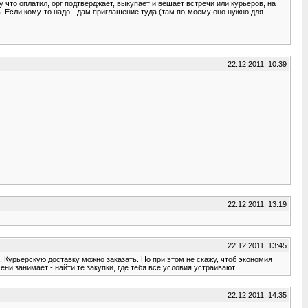
что оплатил, орг подтверджает, выкупает и вешает встречи или курьеров, на
нь. Если кому-то надо - дам приглашение туда (там по-моему оно нужно для
22.12.2011, 10:39
22.12.2011, 13:19
22.12.2011, 13:45
а. Курьерскую доставку можно заказать. Но при этом не скажу, чтоб экономия
ни занимает - найти те закупки, где тебя все условия устраивают.
22.12.2011, 14:35