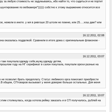
ру за любую стоимость не задумываясь, ибо найти то, что садиться и не портит
ть шунтирование по вебкамере")))))) собстно к этому выражению относится все
е, нежели в инете. у мя в ривгоше 20 штоли не помню, или 25.....хош дам? или
16.12.2011, 02:08
 она оказалась подделкой. Сравнили в итоге дома с оригинальным флаконом -
16.12.2011, 03:07
 я там покупала:одежду себе,мужу,одежду детям,
в прошлом году на НГ серификат в салон покупала, покупали орехи разные на
 не позволит брать предоплату. Статус любимого орга помогают приобрести
...В общем, СПтоваров вызывает у меня доверие больше остальных. Для меня
16.12.2011, 10:07
этим столкнулась, когда хотела рейму заказать и в СП получалось, рублей на