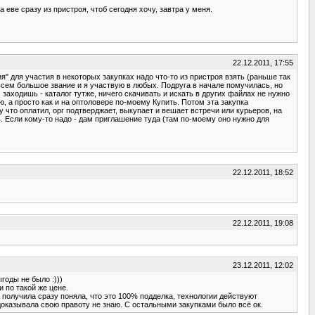
 еве сразу из пристроя, чтоб сегодня хочу, завтра у меня.
22.12.2011, 17:55
я" для участия в некоторых закупках надо что-то из пристроя взять (раньше так
овсем большое звание и я участвую в любых. Подруга в начале помучилась, но
аходишь - каталог тутже, ничего скачивать и искать в других файлах не нужно
, а просто как и на оптоловере по-моему Купить. Потом эта закупка
что оплатил, орг подтверджает, выкупает и вешает встречи или курьеров, на
нь. Если кому-то надо - дам приглашение туда (там по-моему оно нужно для
22.12.2011, 18:52
22.12.2011, 19:08
23.12.2011, 12:02
годы не было :)))
 по такой же цене.
 получила сразу поняла, что это 100% подделка, технологии действуют
доказывала свою правоту не знаю. С остальными закупками было всё ок.