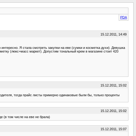
PDA
15.12.2011, 14:49
то интересно. Я стала смотреть закупки на еве (сумки и косметка духи). Девушка
осметку (люкс+масс маркет). Допустим тональный крем в магазине стоит 420
15.12.2011, 15:02
водителя, тогда прайс листы примерно одинаковые были бы, только проценты
15.12.2011, 15:02
е (в том числе на еве не брала)
15.12.2011, 15:07