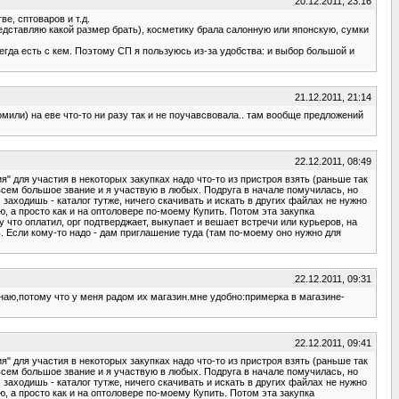
20.12.2011, 23:16
е, сптоваров и т.д.
едставляю какой размер брать), косметику брала салонную или японскую, сумки
сегда есть с кем. Поэтому СП я пользуюсь из-за удобства: и выбор большой и
21.12.2011, 21:14
омили) на еве что-то ни разу так и не поучавсвовала.. там вообще предложений
22.12.2011, 08:49
я" для участия в некоторых закупках надо что-то из пристроя взять (раньше так
овсем большое звание и я участвую в любых. Подруга в начале помучилась, но
аходишь - каталог тутже, ничего скачивать и искать в других файлах не нужно
, а просто как и на оптоловере по-моему Купить. Потом эта закупка
что оплатил, орг подтверджает, выкупает и вешает встречи или курьеров, на
нь. Если кому-то надо - дам приглашение туда (там по-моему оно нужно для
22.12.2011, 09:31
наю,потому что у меня радом их магазин.мне удобно:примерка в магазине-
22.12.2011, 09:41
я" для участия в некоторых закупках надо что-то из пристроя взять (раньше так
овсем большое звание и я участвую в любых. Подруга в начале помучилась, но
аходишь - каталог тутже, ничего скачивать и искать в других файлах не нужно
, а просто как и на оптоловере по-моему Купить. Потом эта закупка