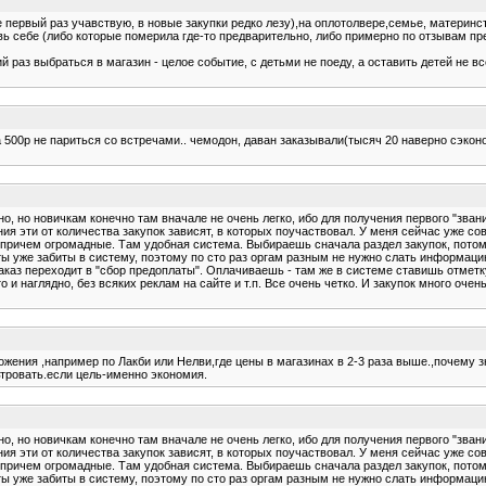
е первый раз учавствую, в новые закупки редко лезу),на оплотолвере,семье, материнств
ь себе (либо которые померила где-то предварительно, либо примерно по отзывам пр
й раз выбраться в магазин - целое событие, с детьми не поеду, а оставить детей не в
за 500р не париться со встречами.. чемодон, даван заказывали(тысяч 20 наверно сэкон
о, но новичкам конечно там вначале не очень легко, ибо для получения первого "звани
ия эти от количества закупок зависят, в которых поучаствовал. У меня сейчас уже с
причем огромадные. Там удобная система. Выбираешь сначала раздел закупок, потом з
аты уже забиты в систему, поэтому по сто раз оргам разным не нужно слать информацию
каз переходит в "сбор предоплаты". Оплачиваешь - там же в системе ставишь отметку 
 и наглядно, без всяких реклам на сайте и т.п. Все очень четко. И закупок много оче
жения ,например по Лакби или Нелви,где цены в магазинах в 2-3 раза выше.,почему з
ьтровать.если цель-именно экономия.
о, но новичкам конечно там вначале не очень легко, ибо для получения первого "звани
ия эти от количества закупок зависят, в которых поучаствовал. У меня сейчас уже с
причем огромадные. Там удобная система. Выбираешь сначала раздел закупок, потом з
аты уже забиты в систему, поэтому по сто раз оргам разным не нужно слать информацию