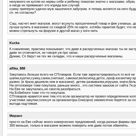
ненужного не куплю но нервы себе и ребенку поматаю знатно с магазами. обувь 
и нигде не прижимает-это изряда вон случай.
сумку приперло-удачно муж зашопился забугром. я теперь молится на него буду. 
сп. не согласны?
Саш, насчет инет магазов. могут всунуть просроченный товар и фик узнаешь. д
лучше купить в магазине со скидкой 25% по карте. хотябы гарантия будет, что н
можно стрельнуть на форуме в другой магаз у кого-нить
Kuzka
К сожалению, практика показывает, что даже в раскрученных магазах ты не заст
даже он отличается, не говоря уж про запах.
Думаю, Сп берут на тех же складах, что и наши раскрученные магазины.
alfika_888
Закупаюсь больше всего на СПтоваров. Если там зарегистрироваться.то всё не т
шапки,куртки,сумку,санки,снегокат, самокат,велосипед детск.,проф.косметику:к
развес (в 4раза дешевле,чем в магазине). детям развивалки,игрушки, книги,бе
На оптоловере тоже покупала..раньше много...это система заказов.от сайта 7я.р
На Еве не закупалась,не смогла разобраться.
На Бэбиблоге тоже что-то покупала.
СПтоваров нравится мне тем,что если организатор не провел определенное кол
участники закупки,голосуя за организатора.Они(орги) ежемесячно борятся за 
выгода ощутимая.
Миракл
просто на Еве сейчас много комерческих предложений, когда разные фирмы предл
300 меньше, только в магазине можено померить или даже потом обменять.