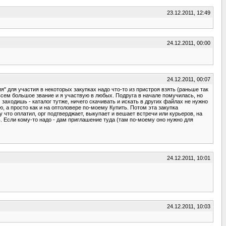
23.12.2011, 12:49
24.12.2011, 00:00
24.12.2011, 00:07
я" для участия в некоторых закупках надо что-то из пристроя взять (раньше так
овсем большое звание и я участвую в любых. Подруга в начале помучилась, но
аходишь - каталог тутже, ничего скачивать и искать в других файлах не нужно
, а просто как и на оптоловере по-моему Купить. Потом эта закупка
что оплатил, орг подтверджает, выкупает и вешает встречи или курьеров, на
нь. Если кому-то надо - дам приглашение туда (там по-моему оно нужно для
24.12.2011, 10:01
24.12.2011, 10:03