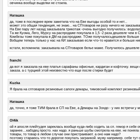
овчинка вообще выделки не стоила.
Наташка
да, тоже в последнее врем заметила что на Еве выгоды особой то и нет...
может это общая тенденция, не знаю... на СПтоваров ни разу ничего не заказыва
На Еве пару лет назад заказывала трикотаж -очень выгодно получилось: водолазки
Та же Куома, Лего, Мурсу на распродаже покупала в 1,5 -2 раза дешевле чем в 
Комбезы тоже покупала в ДМ на распродаже. ТОже получалосьдешевле больше ч
Вобщем теперь только у нас на КИ заказываю если что-то нравится и больше ни
кстати, вспомнила: заказывала на СПтоваров белье маме. Получилось дешевле в 
franchi
да вот я заказала на еве платья сарафаны офисные, кардиган и кофточку. вещи о
заказа. а с турцией этой неизвестно что еще после стирки будет
Kuzka
Я брала на сптоваров резиновые сапоги демары, тимовский комплект резиновый,
Наташка
да, точно, я тоже ТИМ брала в СП на Еве, а Демары на Зондо - у них встречи у м
Ol4ik
ой я апосля плейтудея зареклась вообще куда-либо ходить за сп. гемор я себе 
заранее....кабздец просто. нах надо. я раньше шубы смотрела на еве. не поня
товары, то товар в любом случае они пристраивают. а оно нам надо?
поэтому стараюсь что-то дорогое покупать загранкой. мужу например. себе тут о