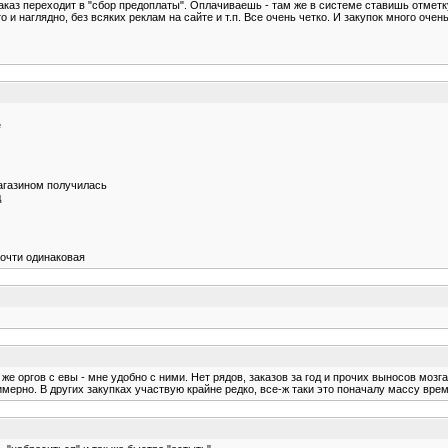
каз переходит в "сбор предоплаты". Оплачиваешь - там же в системе ставишь отметку 
 и наглядно, без всяких реклам на сайте и т.п. Все очень четко. И закупок много оче
е
магазином получилась
д
почти одинаковая
же оргов с евы - мне удобно с ними. Нет рядов, заказов за год и прочих выносов мозг
ерно. В других закупках участвую крайне редко, все-ж таки это поначалу массу време