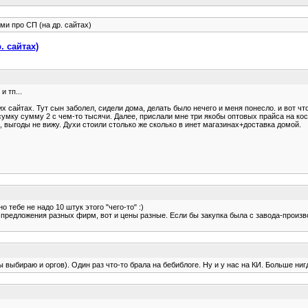
ми про СП (на др. сайтах)
. сайтах)
 тп...
их сайтах. Тут сын заболел, сидели дома, делать было нечего и меня понесло. и вот ч
у сумку сумму 2 с чем-то тысячи. Далее, прислали мне три якобы оптовых прайса на к
, выгоды не вижу. Духи стоили столько же сколько в инет магазинах+доставка домой.
 тебе не надо 10 штук этого "чего-то" :)
то предложения разных фирм, вот и цены разные. Если бы закупка была с завода-произ
выбираю и оргов). Один раз что-то брала на бебиблоге. Ну и у нас на КИ. Больше нигд