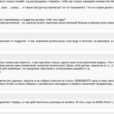
всю только онлайн. на распродажах стараюсь. себе как только намерюю конкретное бе
муж.... сумку..... и такую как"дохтур прописал" он тут выразился, "это из серии дела
ату перебивают и подделок дохера. тебе оно надо?
епросроченный....ну шансов купить оригинал качественный больше в раскрученно магаз
рахован от подделок. У нас знакомая купила мужу туал.воду в летуале, не дешевую, а
ак сложно,как кажется...(там картинки только зареги-ным пользователям видны)..Что
рема.маски,лаки,пилинги(орг анизатор косметолог),обувь себе,детям, шампуни ит..п., 
льё для кормящих, на праздники закупались хлопушками,шарами и т.д
у
личество удачных закупок и не набрал голосов на статус ЛЮБИМОГО орга,то ему никто
голоса.Чтобы не было обмана с ценами,все накладные и прайсы мониторят модераторы
агают товары, и там действительно разница не велика. Кстати, еще на бейби блоге с 