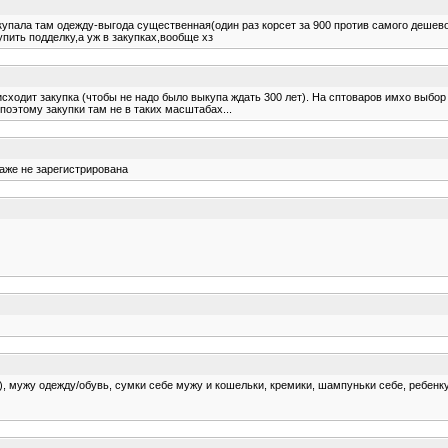
купала там одежду-выгода существенная(один раз корсет за 900 против самого дешевог
пить подделку,а уж в закупках,вообще хз
исходит закупка (чтобы не надо было выкупа ждать 300 лет). На сптоваров имхо выбор
поэтому закупки там не в таких масштабах...
даже не зарегистрирована
), мужу одежду/обувь, сумки себе мужу и кошельки, кремики, шампуньки себе, ребенку 