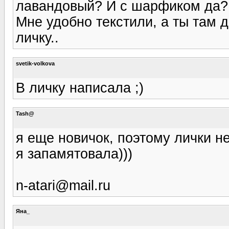
лавандовый? И с шарфиком да? 
Мне удобно текстили, а ты там 
личку..
svetik-volkova
В личку написала ;)
Tash@
я еще новичок, поэтому лички н
я запамятовала)))
n-atari@mail.ru
Яна_