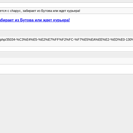
ется с chapyc, забирает из Бутова или ждет курьера!
абирает из Бутова или ждет курьера!
b/showthread.php/35034-%C3%E4%E5-%E2%E7%FF%F2%FC-%F7%E5%EA%EE%E2-%ED%E0-130