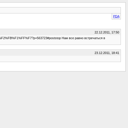
PDA
22.12.2011, 17:50
%F2%FB%F1%FF%F7?p=563723#poststop Нам все равно встречаться в
23.12.2011, 18:41