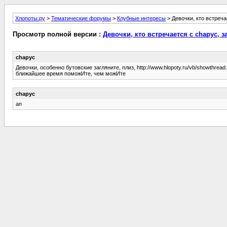
Хлопоты.ру
>
Тематические форумы
>
Клубные интересы
> Девочки, кто встреча
Просмотр полной версии :
Девочки, кто встречается с chapyc, з
chapyc
Девочки, особенно бутовские загляните, плиз, http://www.hlopoty.ru/v
ближайшее время поможИте, чем можИте
chapyc
ап