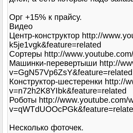
Орг +15% к прайсу.
Видео
Центр-конструктор http://www.y
k5je1vgk&feature=related
Сортеры http://www.youtube.co
Машинки-перевертыши http://ww
v=GgN57Vp6ZsY&feature=related
Конструктор-шестеренки http://
v=n72h2K8YIbk&feature=related
Роботы http://www.youtube.com/
v=qWTdUOOcPGk&feature=relat
Несколько фоточек.