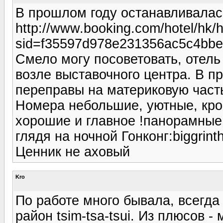
В прошлом году останавливалас
http://www.booking.com/hotel/hk/h
sid=f35597d978e231356ac5c4bbe
Смело могу посоветовать, отел
возле выставочного центра. В п
переправы на материковую часть
Номера небольшие, уютные, кро
хорошие и главное !панорамные 
глядя на ночной Гонконг:biggrint
Ценник не аховый
Kro
По работе много бывала, всегда
район tsim-tsa-tsui. Из плюсов -