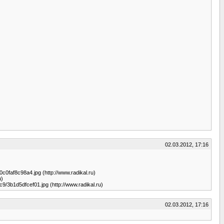
02.03.2012, 17:16
/0c0faf8c98a4.jpg (http://www.radikal.ru)
u)
/c9/3b1d5dfcef01.jpg (http://www.radikal.ru)
02.03.2012, 17:16