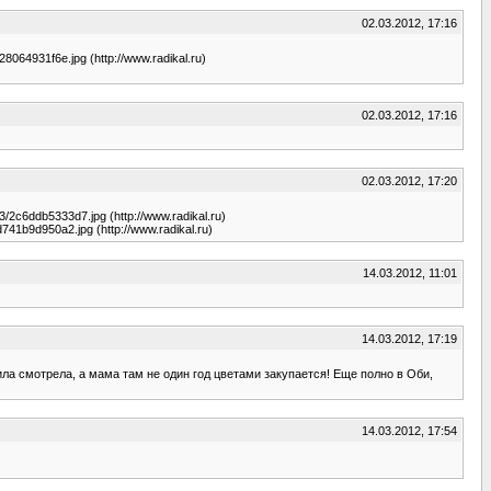
02.03.2012, 17:16
a28064931f6e.jpg (http://www.radikal.ru)
02.03.2012, 17:16
02.03.2012, 17:20
/43/2c6ddb5333d7.jpg (http://www.radikal.ru)
b/d741b9d950a2.jpg (http://www.radikal.ru)
14.03.2012, 11:01
14.03.2012, 17:19
ла смотрела, а мама там не один год цветами закупается! Еще полно в Оби,
14.03.2012, 17:54