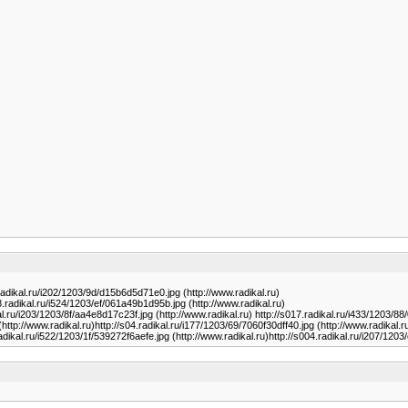
.radikal.ru/i202/1203/9d/d15b6d5d71e0.jpg (http://www.radikal.ru)
8.radikal.ru/i524/1203/ef/061a49b1d95b.jpg (http://www.radikal.ru)
kal.ru/i203/1203/8f/aa4e8d17c23f.jpg (http://www.radikal.ru) http://s017.radikal.ru/i433/1203/88
ttp://www.radikal.ru)http://s04.radikal.ru/i177/1203/69/7060f30dff40.jpg (http://www.radikal.r
adikal.ru/i522/1203/1f/539272f6aefe.jpg (http://www.radikal.ru)http://s004.radikal.ru/i207/1203