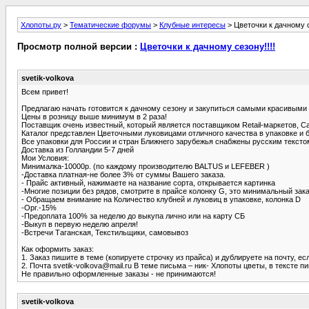
Хлопоты.ру
>
Тематические форумы
>
Клубные интересы
> Цветочки к дачному с
Просмотр полной версии :
Цветочки к дачному сезону!!!!
svetik-volkova
Всем привет!
Предлагаю начать готовится к дачному сезону и закупиться самыми красивыми с
Цены в розницу выше минимум в 2 раза!
Поставщик очень известный, который является поставщиком Retail-маркетов, Садо
Каталог представлен Цветочными луковицами отличного качества в упаковке и б
Все упаковки для России и стран Ближнего зарубежья снабжены русским тексто
Доставка из Голландии 5-7 дней
Мои Условия:
Минималка-10000р. (по каждому производителю BALTUS и LEFEBER )
-Доставка платная-не более 3% от суммы Вашего заказа.
- Прайс активный, нажимаете на название сорта, открывается картинка
-Многие позиции без рядов, смотрите в прайсе колонку G, это минимальный зака
- Обращаем внимание на Количество клубней и луковиц в упаковке, колонка D
-Орг.-15%
-Предоплата 100% за неделю до выкупа лично или на карту СБ
-Выкуп в первую неделю апреля!
-Встречи Таганская, Текстильщики, самовывоз
Как оформить заказ:
1. Заказ пишите в теме (копируете строчку из прайса) и дублируете на почту, ес
2. Почта svetik-volkova@mail.ru В теме письма – ник- Хлопоты цветы, в тексте
Не правильно оформленные заказы - не принимаются!
svetik-volkova