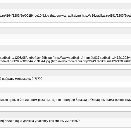
al.ru/i164/1203/5e/001f94ce10f9.jpg (http://www.radikal.ru) http://s16.radikal.ru/i191/1203/6c/
4.radikal.ru/1203/08/dfc9e41c429b.jpg (http://www.radikal.ru) http://s017.radikal.ru/i412/1203
.radikal.ru/1203/c0/ab445d7ff644.jpg (http://www.radikal.ru) http://s49.radikal.ru/i126/1203/4
об набрать минималку?!?)???
лько цены в 2 с лишним раза выше, это я недели 3 назад в Отрадном сама лично ходи
овиц? или я одна должна упаковку как минимум взять?