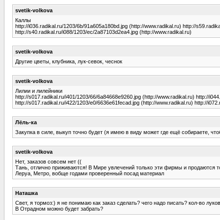
svetik-volkova
Каллы
http://i036.radikal.ru/1203/6b/91a605a180bd.jpg (http://www.radikal.ru) http://s59.radik
http://s40.radikal.ru/i088/1203/ec/2a87103d2ea4.jpg (http://www.radikal.ru)
svetik-volkova
Другие цветы, клубника, лук-севок, чеснок
svetik-volkova
Лилии и лилейники
http://s017.radikal.ru/i401/1203/66/6a84668e9260.jpg (http://www.radikal.ru) http://i04
http://s017.radikal.ru/i422/1203/e0/6636e61fecad.jpg (http://www.radikal.ru) http://i072
Лёль-ка
Закупка в силе, выкуп точно будет (я имею в виду может где ещё собираете, чт
svetik-volkova
Нет, заказов совсем нет ((
Тань, отлично приживаются! В Мире увлечений только эти фирмы и продаются то
Леруа, Метро, вобще годами проверенный посад материал
Наташка
Свет, я тормоз:) я не понимаю как заказ сделать? чего надо писать? кол-во лук
В Отрадном можно будет забрать?