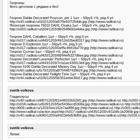
Георгины
Фото цвточков с рядами и без!
Георгин Dahlia Decoratief Proycon, per 1 1шт – 50руб +%, ряд 4 уп
http://s43.radikal.ru/i102/1203/a8/70e91f725ddb.jpg (http://www.radikal.ru)
Японская георгина 76010 DAHL Osaka 1шт – 50руб +%, ряд 5уп
http://s003.radikal.ru/i204/1203/d8/2b48692a4dea.jpg (http://www.radikal.ru)
Георгин DAHL Caballero 1шт – 56руб +%, ряд 5 уп
http://s017.radikal.ru/i440/1203/49/12e52bed0317.jpg (http://www.radikal.ru)
Георгин D Explosion 1шт – 56руб +%, ряд 5 уп
http://s017.radikal.ru/i441/1203/0a/f5c48419a770.jpg (http://www.radikal.ru)
Георгин Султан 1шт – 50руб +%, ряд 4 уп
http://s017.radikal.ru/i420/1203/88/94ef5327d6ea.jpg (http://www.radikal.ru)
Георгин Decoratief Lavender Perfection 1шт – 50руб +%, ряд 4 уп
http://s017.radikal.ru/i443/1203/7c/a1ac430013e8.jpg (http://www.radikal.ru)
Георгин 5190 Dahlia Decoratief Mistery Day 1шт – 50руб +%, ряд 4 уп
http://s60.radikal.ru/i170/1203/a8/754487439624.jpg (http://www.radikal.ru)
Георгин Dahlia Decoratief Twilight Time 1шт – 50руб +%, ряд 4 уп
http://s44.radikal.ru/i105/1203/56/351eebe30d17.jpg (http://www.radikal.ru)
svetik-volkova
Гладиолусы
http://s40.radikal.ru/i087/1203/81/e48332b52bf1.jpg (http://www.radikal.ru) http://s003
http://s018.radikal.ru/i528/1203/5e/5436ecd5308a.jpg (http://www.radikal.ru) http://s01
http://i009.radikal.ru/1203/3e/e102e7aaff96.jpg (http://www.radikal.ru) http://s003.radi
http://www.radikal.ru/action.aspxhttp://s017.radikal.ru/i435/1203/c4/11b8c1b2065b.jpg (h
http://s40.radikal.ru/i090/1203/a9/923e6d53bf55.jpg (http://www.radikal.ru)http://s018.r
svetik-volkova
Лилии