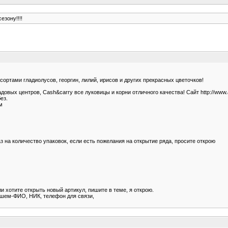
езону!!!!
ортами гладиолусов, георгин, лилий, ирисов и других прекрасных цветочков!
вых центров, Cash&carry все луковицы и корни отличного качества! Сайт http://www.ag
ез.
м
з на количество упаковок, если есть пожелания на открытие ряда, просите открою
ли хотите открыть новый артикул, пишите в теме, я открою.
 пишем-ФИО, НИК, телефон для связи,