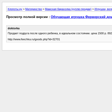
Хлопоты.ру
>
Материнство
>
Мамская барахолка (куплю-продам)
>
Игрушки, ве
Просмотр полной версии :
Обучающая игрушка Фермерский доми
doktorka
Продает подруга после одного ребенка, в идеальном состоянии. цена 1500 р. 8
http://www.feechka.ru/goods.php?id=32701