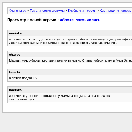
Хлопоты.ру
>
Тематические форумы
>
Клубные интересы
>
Ком.предл. от форум
Просмотр полной версии :
яблоки..закончились
marinka
девочки, я в этом году схожу с ума от урожая яблок. если кому надо,продам(по
Девочки, яблоки были не зимние(долго не лежащие) и уже закончились(
chapyc
Мариш, хочу яблоки. жесткие. предпочтительно Слава победителям и Мельба. но
franchi
а почем продашь?
marinka
девочки..я уточню что осталось у мамы..а продавала она по 20 р кг...
завтра отпишусь..