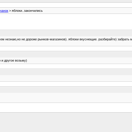
чанок
> яблоки..закончились
 чем незнаю,но не дороже рынков-магазинов). яблоки вкуснющие. разбирайте) забрать 
 и другое возьму)