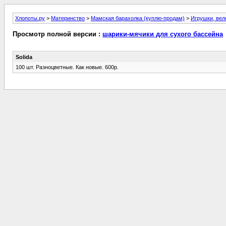
Хлопоты.ру
>
Материнство
>
Мамская барахолка (куплю-продам)
>
Игрушки, ве
Просмотр полной версии :
шарики-мячики для сухого бассейна
Solida
100 шт. Разноцветные. Как новые. 600р.