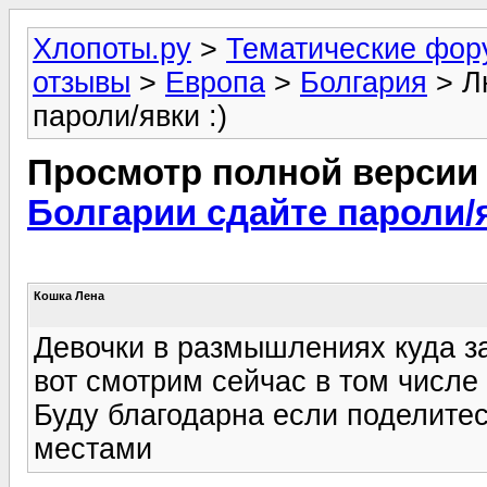
Хлопоты.ру
>
Тематические фо
отзывы
>
Европа
>
Болгария
> Л
пароли/явки :)
Просмотр полной версии
Болгарии сдайте пароли/я
Кошка Лена
Девочки в размышлениях куда з
вот смотрим сейчас в том числе
Буду благодарна если поделите
местами