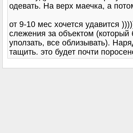
одевать. На верх маечка, а пот
от 9-10 мес хочется удавится )))
слежения за объектом (который 
уползать, все облизывать). Наря
тащить. это будет почти поросено