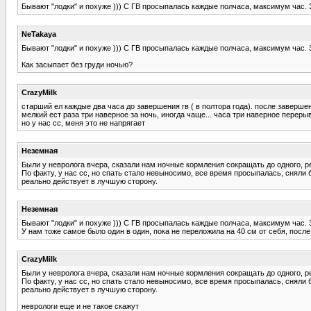
Бывают "лодки" и похуже ))) С ГВ просыпалась каждые полчаса, максимум час. 3
NeTakaya
Бывают "лодки" и похуже ))) С ГВ просыпалась каждые полчаса, максимум час. 3
Как засыпает без груди ночью?
CrazyMilk
старший ел каждые два часа до завершения гв ( в полтора года). после завершен
мелкий ест раза три наверное за ночь, иногда чаще... часа три наверное переры
но у нас сс, меня это не напрягает
Неземная
Были у невролога вчера, сказали нам ночные кормления сокращать до одного, ре
По факту, у нас сс, но спать стало невыносимо, все время просыпалась, сняли б
реально действует в лучшую сторону.
Неземная
Бывают "лодки" и похуже ))) С ГВ просыпалась каждые полчаса, максимум час. 3
У нам тоже самое было один в один, пока не переложила на 40 см от себя, после
CrazyMilk
Были у невролога вчера, сказали нам ночные кормления сокращать до одного, ре
По факту, у нас сс, но спать стало невыносимо, все время просыпалась, сняли б
реально действует в лучшую сторону.
неврологи еще и не такое скажут