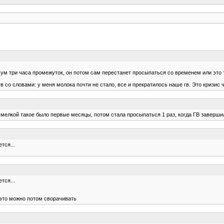
мум три часа промежуток, он потом сам перестанет просыпаться со временем или это 
 со словами: у меня молока почти не стало, все и прекратилось наше гв. Это кризис 
С мелкой такое было первые месяцы, потом стала просыпаться 1 раз, когда ГВ заверши
тся...
тся...
к это можно потом сворачивать