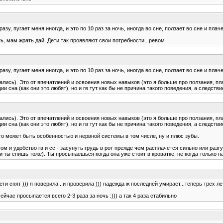
разу, пугает меня иногда, и это по 10 раз за ночь, иногда во сне, ползает во сне и пла
ать, мам жрать дай. Дети так проявляют свои потребности...ревом
разу, пугает меня иногда, и это по 10 раз за ночь, иногда во сне, ползает во сне и пла
ались). Это от впечатлений и освоения новых навыков (это я больше про ползания, плач
 сна (как они это любят), но и гв тут как бы не причина такого поведения, а следстви
ались). Это от впечатлений и освоения новых навыков (это я больше про ползания, плач
 сна (как они это любят), но и гв тут как бы не причина такого поведения, а следстви
то может быть особенностью и нервной системы в том числе, ну и плюс зубы.
м и удобство гв и сс - засунуть грудь в рот прежде чем расплачется сильно или разгу
 ты спишь тоже). Ты просыпаешься когда она уже стоит в кроватке, не когда только н
и спят ))) я поверила...и проверила ))) надежда ж последней умирает...теперь трех ле
ейчас просыпается всего 2-3 раза за ночь :))) а так 4 раза стабильно