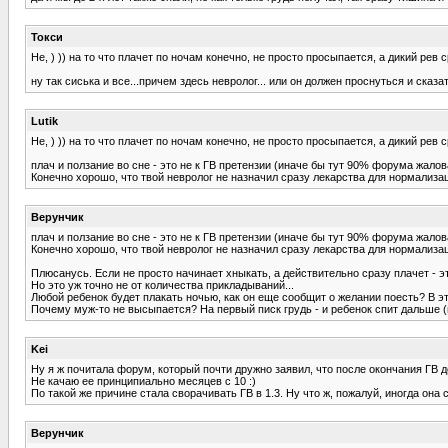
Токси
Не, ) )) на то что плачет по ночам конечно, не просто просыпается, а дикий рев с
ну так сиська и все...причем здесь невролог... или он должен проснуться и сказ
Lutik
Не, ) )) на то что плачет по ночам конечно, не просто просыпается, а дикий рев с
плач и ползание во сне - это не к ГВ претензии (иначе бы тут 90% форума жалов
Конечно хорошо, что твой невролог не назначил сразу лекарства для нормализации
Верунчик
плач и ползание во сне - это не к ГВ претензии (иначе бы тут 90% форума жалов
Конечно хорошо, что твой невролог не назначил сразу лекарства для нормализации
Плюсанусь. Если не просто начинает хныкать, а действительно сразу плачет - э
Но это уж точно не от количества прикладываний...
Любой ребенок будет плакать ночью, как он еще сообщит о желании поесть? В это
Почему муж-то не высыпается? На первый писк грудь - и ребенок спит дальше (и
Kei
Ну я ж почитала форум, который почти дружно заявил, что после окончания ГВ дет
Не качаю ее принципиально месяцев с 10 :)
По такой же причине стала сворачивать ГВ в 1.3. Ну что ж, пожалуй, иногда она с
Верунчик