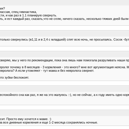
ами?
ассаж, спец гимнастика,
и, и как раз в 1.1 планирую свернуть.
 и ест каждый раз, сказать,что не сплю, ничего сказать, несколько тяжких дней были д
лько свернулись (в1,11 и в 2,4 с младшей) спят всю ночь, не просыпаясь. Сосок -бут
доверяю, мы у него по рекомендации, пока она лишь нам помогала разруливать наши пр
евролог почему в 8 месяцев - 3 кормления - это много? мне вот аргументация неясна. 
вролога? А если утомляют - тут мама и без невролога свернет.
то зубки беспокоят.
спокойного сна как раз, я же на это жалуюсь :-), но не сейчас, а к году иметь одно к
ит. Просто ему хочется к маме. :)
ала все дневные кормления и еще 1-2 месяца сохранялись ночные.