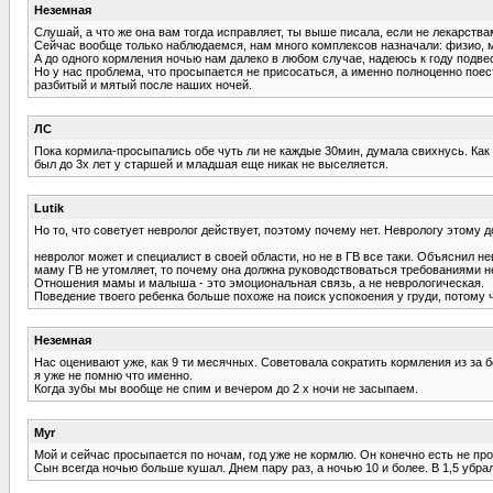
Неземная
Слушай, а что же она вам тогда исправляет, ты выше писала, если не лекарств
Сейчас вообще только наблюдаемся, нам много комплексов назначали: физио, м
А до одного кормления ночью нам далеко в любом случае, надеюсь к году подвест
Но у нас проблема, что просыпается не присосаться, а именно полноценно поесть,
разбитый и мятый после наших ночей.
ЛС
Пока кормила-просыпались обе чуть ли не каждые 30мин, думала свихнусь. Как то
был до 3х лет у старшей и младшая еще никак не выселяется.
Lutik
Но то, что советует невролог действует, поэтому почему нет. Неврологу этому 
невролог может и специалист в своей области, но не в ГВ все таки. Объяснил н
маму ГВ не утомляет, то почему она должна руководствоваться требованиями не
Отношения мамы и малыша - это эмоциональная связь, а не неврологическая.
Поведение твоего ребенка больше похоже на поиск успокоения у груди, потому ч
Неземная
Нас оценивают уже, как 9 ти месячных. Советовала сократить кормления из за бе
я уже не помню что именно.
Когда зубы мы вообще не спим и вечером до 2 х ночи не засыпаем.
Myr
Мой и сейчас просыпается по ночам, год уже не кормлю. Он конечно есть не прос
Сын всегда ночью больше кушал. Днем пару раз, а ночью 10 и более. В 1,5 убр