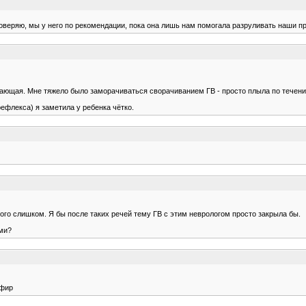
доверяю, мы у него по рекомендации, пока она лишь нам помогала разруливать наши пр
отающая. Мне тяжело было заморачиваться сворачиванием ГВ - просто плыла по течени
ефлекса) я заметила у ребенка чётко.
много слишком. Я бы после таких речей тему ГВ с этим неврологом просто закрыла бы.
ами?
ефир