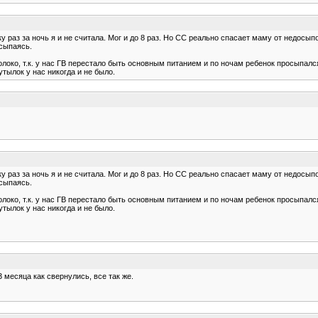
ку раз за ночь я и не считала. Мог и до 8 раз. Но СС реально спасает маму от недосып
осыпаясь.
око, т.к. у нас ГВ перестало быть основным питанием и по ночам ребенок просыпался 
утылок у нас никогда и не было.
ку раз за ночь я и не считала. Мог и до 8 раз. Но СС реально спасает маму от недосып
осыпаясь.
око, т.к. у нас ГВ перестало быть основным питанием и по ночам ребенок просыпался 
утылок у нас никогда и не было.
 месяца как свернулись, все так же.