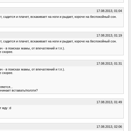
17.08.2013, 01:04
чет, садится и плачет, вскакивает на ноги и рыдает, короче на беспокойный сон.
17.08.2013, 01:19
чет, садится и плачет, вскакивает на ноги и рыдает, короче на беспокойный сон.
 - в поисках мамы, от впечатлений и т.п.).
е скорее.
17.08.2013, 01:31
 - в поисках мамы, от впечатлений и т.п.).
е скорее.
ляется...
ачинает вставать/ползти?
17.08.2013, 01:49
т жду :d
17.08.2013, 02:06