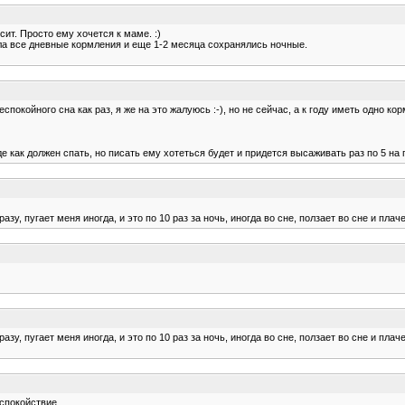
ит. Просто ему хочется к маме. :)
ала все дневные кормления и еще 1-2 месяца сохранялись ночные.
спокойного сна как раз, я же на это жалуюсь :-), но не сейчас, а к году иметь одно к
е как должен спать, но писать ему хотеться будет и придется высаживать раз по 5 на 
разу, пугает меня иногда, и это по 10 раз за ночь, иногда во сне, ползает во сне и пла
разу, пугает меня иногда, и это по 10 раз за ночь, иногда во сне, ползает во сне и пла
 спокойствие