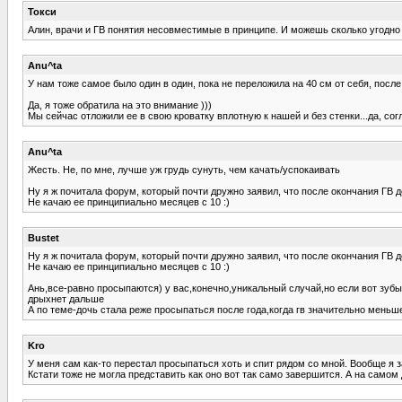
Токси
Алин, врачи и ГВ понятия несовместимые в принципе. И можешь сколько угодно 
Anu^ta
У нам тоже самое было один в один, пока не переложила на 40 см от себя, после
Да, я тоже обратила на это внимание )))
Мы сейчас отложили ее в свою кроватку вплотную к нашей и без стенки...да, согл
Anu^ta
Жесть. Не, по мне, лучше уж грудь сунуть, чем качать/успокаивать
Ну я ж почитала форум, который почти дружно заявил, что после окончания ГВ дет
Не качаю ее принципиально месяцев с 10 :)
Bustet
Ну я ж почитала форум, который почти дружно заявил, что после окончания ГВ дет
Не качаю ее принципиально месяцев с 10 :)
Ань,все-равно просыпаются) у вас,конечно,уникальный случай,но если вот зубы
дрыхнет дальше
А по теме-дочь стала реже просыпаться после года,когда гв значительно мень
Kro
У меня сам как-то перестал просыпаться хоть и спит рядом со мной. Вообще я 
Кстати тоже не могла представить как оно вот так само завершится. А на самом 