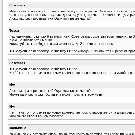
Неземная
Мой и сейчас просыпается по ночам, год уже не кормлю. Он конечно есть не прос
Сын всегда ночью больше кушал. Днем пару раз, а ночью 10 и более. В 1,5 убр
А сколько раз просыпается? Один или так же часто?
Токси
Нас оценивают уже, как 9 ти месячных. Советовала сократить кормления из за бе
я уже не помню что именно.
Когда зубы мы вообще не спим и вечером до 2 х ночи не засыпаем.
Ты жалуешься неврологу на частоту ГВ??? А когда ГВ закончится и ребенок врод
Неземная
Ты жалуешься неврологу на частоту ГВ???
Не, ) )) на то что плачет по ночам конечно, не просто просыпается, а дикий рев с
Myr
А сколько раз просыпается? Один или так же часто?
Может один раз, может больше, а может проспать всю ночь.
Myr
Не, ) )) на то что плачет по ночам конечно, не просто просыпается, а дикий рев с
Мой так же спал в вашем возрасте.
Мальвина
да и мы до 2-х лет также спали, но как только грудь получал, так сразу тишина и