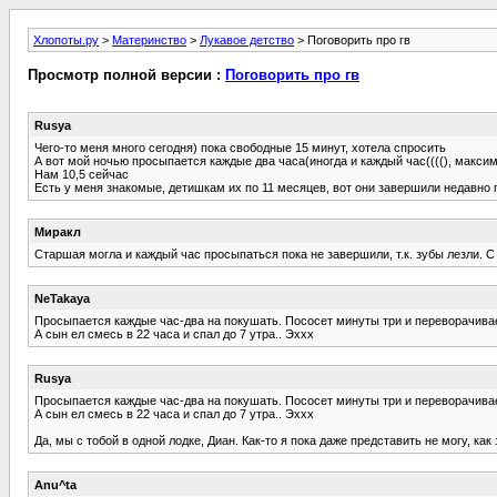
Хлопоты.ру
>
Материнство
>
Лукавое детство
> Поговорить про гв
Просмотр полной версии :
Поговорить про гв
Rusya
Чего-то меня много сегодня) пока свободные 15 минут, хотела спросить
А вот мой ночью просыпается каждые два часа(иногда и каждый час((((), макси
Нам 10,5 сейчас
Есть у меня знакомые, детишкам их по 11 месяцев, вот они завершили недавно гв
Миракл
Старшая могла и каждый час просыпаться пока не завершили, т.к. зубы лезли. 
NeTakaya
Просыпается каждые час-два на покушать. Пососет минуты три и переворачивае
А сын ел смесь в 22 часа и спал до 7 утра.. Эххх
Rusya
Просыпается каждые час-два на покушать. Пососет минуты три и переворачивае
А сын ел смесь в 22 часа и спал до 7 утра.. Эххх
Да, мы с тобой в одной лодке, Диан. Как-то я пока даже представить не могу, ка
Anu^ta