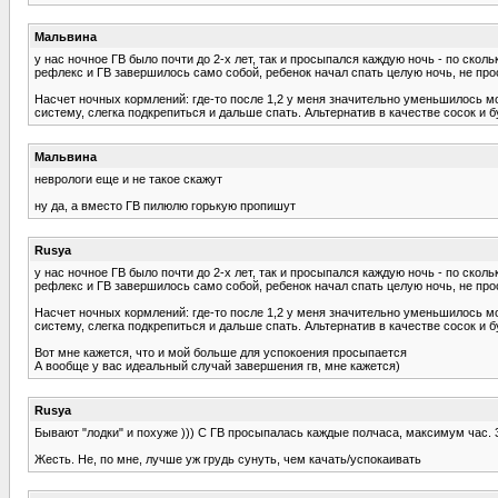
Мальвина
у нас ночное ГВ было почти до 2-х лет, так и просыпался каждую ночь - по сколь
рефлекс и ГВ завершилось само собой, ребенок начал спать целую ночь, не пр
Насчет ночных кормлений: где-то после 1,2 у меня значительно уменьшилось мол
систему, слегка подкрепиться и дальше спать. Альтернатив в качестве сосок и б
Мальвина
неврологи еще и не такое скажут
ну да, а вместо ГВ пилюлю горькую пропишут
Rusya
у нас ночное ГВ было почти до 2-х лет, так и просыпался каждую ночь - по сколь
рефлекс и ГВ завершилось само собой, ребенок начал спать целую ночь, не пр
Насчет ночных кормлений: где-то после 1,2 у меня значительно уменьшилось мол
систему, слегка подкрепиться и дальше спать. Альтернатив в качестве сосок и б
Вот мне кажется, что и мой больше для успокоения просыпается
А вообще у вас идеальный случай завершения гв, мне кажется)
Rusya
Бывают "лодки" и похуже ))) С ГВ просыпалась каждые полчаса, максимум час. 3
Жесть. Не, по мне, лучше уж грудь сунуть, чем качать/успокаивать