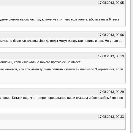
17.08.2013, 00:05
аже синяки на сосках., муж тоже не спит, его еще жалче, ибо встает в 6, весь
17.08.2013, 00:06
ылок не было как класса.Иногда воды могут из кружки попить и все. Но у нас сс
17.08.2013, 00:19
облемы, хотя изначально ничего против сс не имеет.
Мне кажется, что это мама должна решать - много ей или мало 3 кормления. если
17.08.2013, 00:29
ормление. Кстати еще что то про перевавание пищи сказала и беспокойный сон, но
17.08.2013, 00:33