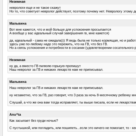
Неземная
неврологи еще и не такое скажут
Но то, что советует невролог действует, поэтому почему нет. Неврологу этому 
Мальвина
Вот мне кажется, что и мой больше для успокоения просыпается
А вообще у вас идеальный случай завершения гв, мне кажется)
да, идеальный - сама не ожидала))) Я ведь была не только кормящая, но и раб
здесь уже по-любому надо это пережить, что на ГВ, что без ГВ.
Но а связь успокоения и потребности в сосании (удовлетворении сосательного р
Неземная
ну да, а вместо ГВ пилюлю горькую пропишут
Наш невролог за ГВ и никаких лекарств нам не приписывал.
Мальвина
Наш невролог за ГВ и никаких лекарств нам не приписывал.
ну незаметно, что за ГВ, раз говорит, что 3 раза за ночь 8-месячному ребенку 
Слушай, а что же она вам тогда исправляет, ты выше писала, если не лекарств
Anu^ta
Как засыпает без груди ночью?
С пустышкой, или погладить, или пошипеть...если это ничего не помогает, то - к