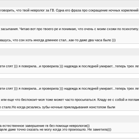
говорить, что твой невролог за ГВ. Одна его фраза про сокращение ночных кормлений 
 засыпания. Читаю вот про твоего ре и понимаю, что очень с моим схожи по психотипу.
ашусь, что сон хоть иногда длиннее стал...как-то даже два часа было )))
и спят ))) я поверила...и проверила ))) надежда ж последней умирает...теперь трех ле
и спят ))) я поверила...и проверила ))) надежда ж последней умирает...теперь трех ле
 или еще что беспокоит-моя тоже может часто просыпаться. Кладу ее с собой и погл
ше стало.Но когда резались зубы-ночные прикладывания нонстопом были
за естественное завершение гв без помощи неврологов))
деле даже точно сказать не могу когда это произошло. Не заметила)))